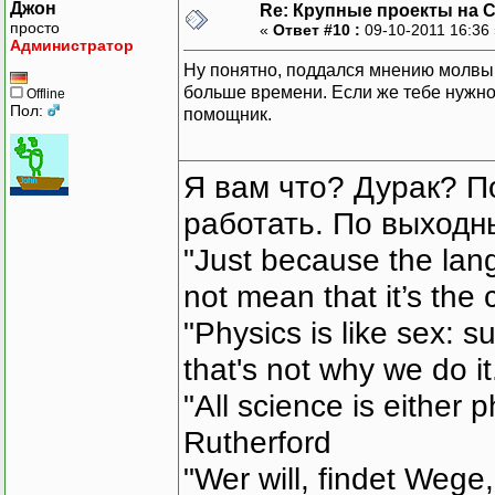
Джон
Re: Крупные проекты на 
просто
«
Ответ #10 :
09-10-2011 16:36
Администратор
Ну понятно, поддался мнению молвы.
больше времени. Если же тебе нужно
Offline
Пол:
помощник.
Я вам что? Дурак? П
работать. По выходн
"Just because the lan
not mean that it’s the 
"Physics is like sex: s
that's not why we do i
"All science is either 
Rutherford
"Wer will, findet Wege,