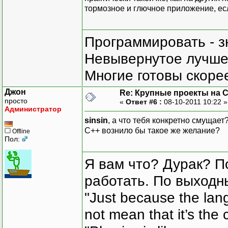
тормозное и глючное приложение, ес
Программировать - з
Невывернутое лучше,
Многие готовы скорее
Джон
Re: Крупные проекты на 
просто
«
Ответ #6 :
08-10-2011 10:22 
Администратор
sinsin
, а что тебя конкретно смущае
С++ вознило бы такое же желание?
Offline
Пол:
Я вам что? Дурак? П
работать. По выходн
"Just because the lan
not mean that it’s the 