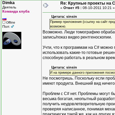
Dimka
Re: Крупные проекты на 
Деятель
«
Ответ #5 :
08-10-2011 10:21 
Команда клуба
Цитата: sinsin
Пример приложения (ссылку на сайт прод
Offline
Пол:
возможно.
Возможно. Люди томографию обрабат
запись/показ видео рентгеноскопии.
Учти, что к программам на C# можно 
использовать какие-то готовые решен
способную работать в реальном време
Цитата: sinsin
И на примере данного приложения посмот
Не посмотришь. Поскольку если пробл
имеют продукта. Внешний вид ничего 
Проблем с C# нет. Проблемы могут б
весьма богатая, неопытный разработ
получить неудовлетворительную прои
проверяя написанное, понимая меха
практически такой же, как на других 