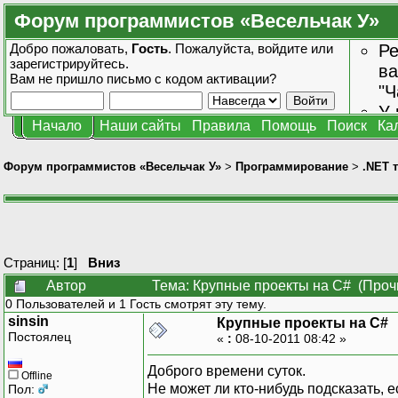
Форум программистов «Весельчак У»
Добро пожаловать,
Гость
. Пожалуйста,
войдите
или
Ре
зарегистрируйтесь
.
ва
Вам не пришло
письмо с кодом активации?
"Ч
У 
Начало
Наши сайты
Правила
Помощь
Поиск
Ка
от
зн
Форум программистов «Весельчак У»
>
Программирование
>
.NET 
Страниц: [
1
]
Вниз
Автор
Тема: Крупные проекты на C# (Проч
0 Пользователей и 1 Гость смотрят эту тему.
sinsin
Крупные проекты на C#
Постоялец
«
:
08-10-2011 08:42 »
Доброго времени суток.
Offline
Не может ли кто-нибудь подсказать, 
Пол: