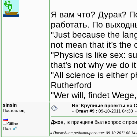
Я вам что? Дурак? П
работать. По выходн
"Just because the lan
not mean that it’s the 
"Physics is like sex: s
that's not why we do i
"All science is either 
Rutherford
"Wer will, findet Wege,
sinsin
Re: Крупные проекты на 
Постоялец
«
Ответ #9 :
09-10-2011 04:30 
Джон
, в принципе был вопрос с прои
Offline
Пол:
«
Последнее редактирование: 09-10-2011 08:14 