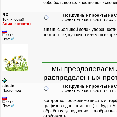
себе большое количество вычислени
RXL
Re: Крупные проекты на 
Технический
«
Ответ #1 :
08-10-2011 08:47 
Администратор
sinsin
, с большой долей уверенности 
конкретные, публично известные при
Offline
Пол:
... мы преодолеваем 
распределенных прот
sinsin
Re: Крупные проекты на 
Постоялец
«
Ответ #2 :
08-10-2011 09:11 
Конкретно: необходимо писать интер
Offline
графиков одновременно (т.е. будет M
Пол:
обработку: усреднение, преобразован
отображать.