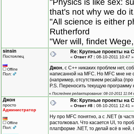
"Physics is like sex: s
that's not why we do i
"All science is either 
Rutherford
"Wer will, findet Wege,
sinsin
Re: Крупные проекты на 
Постоялец
«
Ответ #7 :
08-10-2011 10:47 
Джон
, с С++ никаких проблем нет, с
Offline
написанной на MFC. Но MFC мне не с
Пол:
(например, отсутствием ресайза (про 
P.S. Переносить текущую программу н
«
Последнее редактирование: 08-10-2011 11:04 о
Джон
Re: Крупные проекты на 
просто
«
Ответ #8 :
08-10-2011 12:41 
Администратор
Ну про MFC понятно, а с .NET (в час
растолковал. Что касается UI, то пр
Offline
Пол:
платформе .NET, то делай всё в ней,