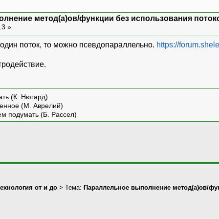
олнение метод(а)ов/функции без использования поток
13 »
в один поток, то можно псевдопараллельно.
https://forum.sh
тродействие.
ть (К. Нюгард)
енное (М. Аврелий)
ем подумать (Б. Рассел)
технология от и до
> Тема:
Параллельное выполнение метод(а)ов/фу