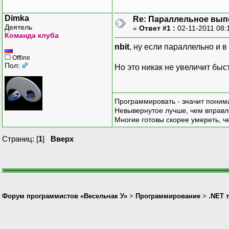
Dimka
Re: Параллельное вып
Деятель
«
Ответ #1 :
02-11-2011 08:
Команда клуба
nbit
, ну если параллельно и 
Offline
Пол:
Но это никак не увеличит быс
Программировать - значит понима
Невывернутое лучше, чем вправл
Многие готовы скорее умереть, ч
Страниц: [
1
]
Вверх
Форум программистов «Весельчак У»
>
Программирование
>
.NET 