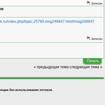
Записан
ов
elek.ru/index.php/topic,25760.msg248847.html#msg248847
Записан
Печать
« предыдущая тема
следующая тема »
нкции без использования потоков