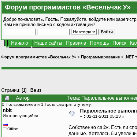
Форум программистов «Весельчак У»
Добро пожаловать,
Гость
. Пожалуйста,
войдите
или
зарегистр
Вам не пришло
письмо с кодом активации?
Начало
Наши сайты
Правила
Помощь
Поиск
Ка
Форум программистов «Весельчак У»
>
Программирование
>
.NET 
Страниц: [
1
]
Вниз
Автор
Тема: Параллельное выполнен
0 Пользователей и 1 Гость смотрят эту тему.
nbit
Параллельное выполне
Интересующийся
«
:
02-11-2011 05:23 »
Собственно сабж. Есть ли спо
Offline
данные. Хотелось бы увеличи