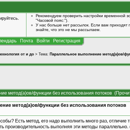
Рекомендуем проверить настройки временной зо
ируйтесь
.
"Часовой пояс:").
У нас больше нет рассылок. Если вам приходят п
знайте, что это не мы рассылаем.
лендарь
Почта
Войти
Регистрация
технология от и до
> Тема:
Параллельное выполнение метод(а)ов/фу
ие метод(а)ов/функции без использования потоков (Прочит
ние метод(а)ов/функции без использования потоков
собы? Есть метод, его надо выполнить много раз, отличие 
ть производительность выполняя эти методы параллельно. 