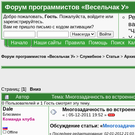
Форум программистов «Весельчак У»
Добро пожаловать,
Гость
. Пожалуйста,
войдите
или
Ре
зарегистрируйтесь
.
ва
Вам не пришло
письмо с кодом активации?
"Ч
У 
Начало
Наши сайты
Правила
Помощь
Поиск
Ка
от
зн
Форум программистов «Весельчак У»
>
Служебное
>
Статьи
>
Архив
Страниц: [
1
]
Вниз
Автор
Тема: Многозадачность во встроенн
0 Пользователей и 1 Гость смотрят эту тему.
Dale
Многозадачность во встроен
Блюзмен
«
:
05-12-2011 19:52 »
Команда клуба
Обсуждение статьи: «
Многозадачн
Offline
«
Последнее редактирование: 02-01-2012 21:03