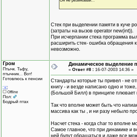
Он не резиновый...
Стек при выделении памяти в куче рол
(затраты на вызов operator new(int)).
При исчерпании стека программа выл
расширить стек- ошибка обращения к
невозможно.
Гром
Динамическое выделение 
Птычк. Тьфу,
«
Ответ #8 :
16-07-2003 14:36 »
птычник... Вот!
Готовлюсь к пенсии
Стандарты которые ты привел - не от
книгу - и везде написано одно и тоже,
Offline
(Большой Билл) в принципе плювает 
Пол:
Бодрый птах
Так что вполне может быть что напиа
массива как ты , и ни разу небыло пр
Насчет стека - когда char то вполне м
Самое главное, что при динамике и в
ней будут обращаться и даже все мож