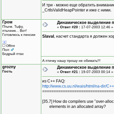
И три - можно еще обратить вниман
_CrtIsValidHeapPointer и иже с ними.
Гром
Динамическое выделение 
Птычк. Тьфу,
«
Ответ #20 :
17-07-2003 12:46 
птычник... Вот!
Готовлюсь к пенсии
SlavaI
, насчет стандарта я должен хор
Offline
Пол:
Бодрый птах
А птичку нашу прошу не обижать!!!
grozny
Динамическое выделение 
Гость
«
Ответ #21 :
19-07-2003 00:14 
из С++ FAQ:
http://www.cs.uu.nl/wais/html/na-dir/C++
===============================
[35.7] How do compilers use "over-allo
elements in an allocated array?