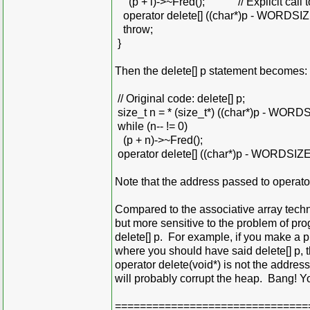
(p + i)->~Fred(); // Explicit call to 
operator delete[] ((char*)p - WORDSIZ
throw;
}
Then the delete[] p statement becomes:
// Original code: delete[] p;
size_t n = * (size_t*) ((char*)p - WORD
while (n-- != 0)
(p + n)->~Fred();
operator delete[] ((char*)p - WORDSIZE
Note that the address passed to operator
Compared to the associative array techni
but more sensitive to the problem of pr
delete[] p. For example, if you make a 
where you should have said delete[] p, t
operator delete(void*) is not the addres
will probably corrupt the heap. Bang! Y
===============================