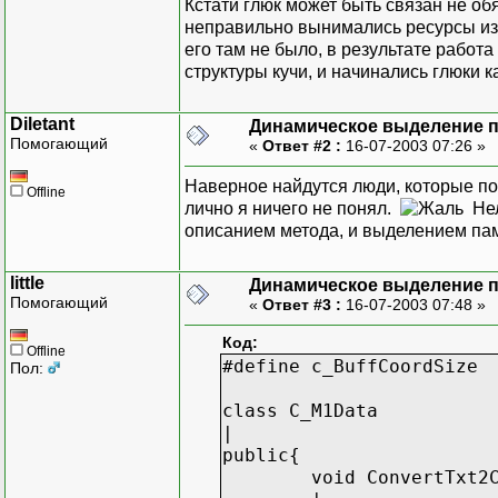
Кстати глюк может быть связан не об
неправильно вынимались ресурсы из 
его там не было, в результате работа
структуры кучи, и начинались глюки ка
Diletant
Динамическое выделение 
Помогающий
«
Ответ #2 :
16-07-2003 07:26 »
Наверное найдутся люди, которые по
Offline
лично я ничего не понял.
Нел
описанием метода, и выделением па
little
Динамическое выделение 
Помогающий
«
Ответ #3 :
16-07-2003 07:48 »
Код:
Offline
#define c_BuffCoordSize
Пол:
class C_M1Data
|
public{
void ConvertTxt2