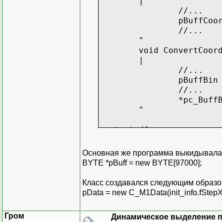
|
//...
pBuffCoo
//...
"
void ConvertCoor
|
//...
pBuffBin
//...
*pc_Buff
"
protected{
struct s_buffcoo
BYTE cmd
Основная же программа выкидывала 
double k
BYTE *pBuff = new BYTE[97000];
int dx1;
int dx2;
Класс создавался следующим образо
";
pData = new C_M1Data(init_info.fStepX,
s_buffcoord *pBu
BYTE *pBuffBin;
Гром
Динамическое выделение 
";