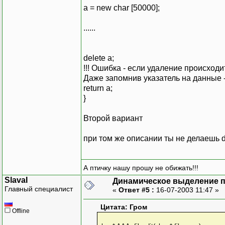
a = new char [50000];
......
delete a;
!!! Ошибка - если удаление происход
Даже запомнив указатель на данные -
return a;
}
Второй вариант
при том же описании ты не делаешь d
А птичку нашу прошу не обижать!!!
SlavaI
Динамическое выделение 
Главный специалист
«
Ответ #5 :
16-07-2003 11:47 »
Цитата: Гром
Offline