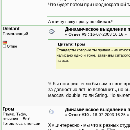
Что будет потом при неоднократной та
А птичку нашу прошу не обижать!!!
Diletant
Динамическое выделение 
Помогающий
«
Ответ #9 :
16-07-2003 16:16 »
Цитата: Гром
Offline
Стандарты которые ты привел - не относя
написано одно и тоже, атавизим ситарого
на все.
Я бы поверил, если бы сам в свое вр
за давностью лет не вспомнить, но б
массив double, то ли String. Но выл
Гром
Динамическое выделение 
Птычк. Тьфу,
«
Ответ #10 :
16-07-2003 16:25 
птычник... Вот!
Готовлюсь к пенсии
Хм..интересно - мы что в разных сту