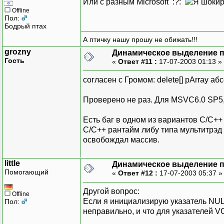
Или с разным Microsoft :?:
Offline
Пол:
Бодрый птах
А птичку нашу прошу не обижать!!!
grozny
Динамическое выделение 
Гость
«
Ответ #11 :
17-07-2003 01:13 »
согласен с Громом: delete[] pArray а
Проверено не раз. Для MSVC6.0 SP5,
Есть баг в одном из вариантов С/С++
С/С++ рантайм либу типа мультитрэд Д
освобождал массив.
little
Динамическое выделение 
Помогающий
«
Ответ #12 :
17-07-2003 05:37 
Другой вопрос:
Offline
Если я инициализирую указатель NULL-
Пол:
неправильно, и что для указателей V