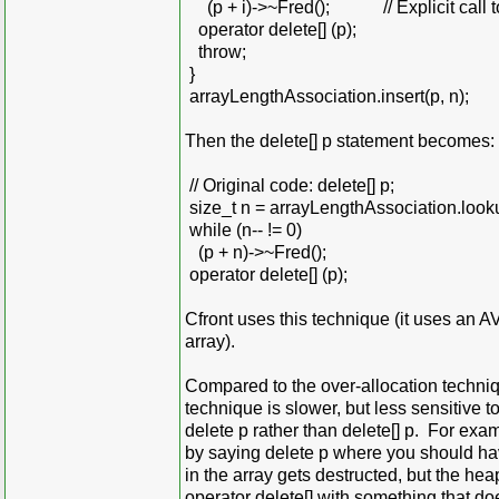
(p + i)->~Fred(); // Explicit call to 
operator delete[] (p);
throw;
}
arrayLengthAssociation.insert(p, n);
Then the delete[] p statement becomes:
// Original code: delete[] p;
size_t n = arrayLengthAssociation.look
while (n-- != 0)
(p + n)->~Fred();
operator delete[] (p);
Cfront uses this technique (it uses an A
array).
Compared to the over-allocation techniq
technique is slower, but less sensitive
delete p rather than delete[] p. For ex
by saying delete p where you should have
in the array gets destructed, but the he
operator delete[] with something that doe