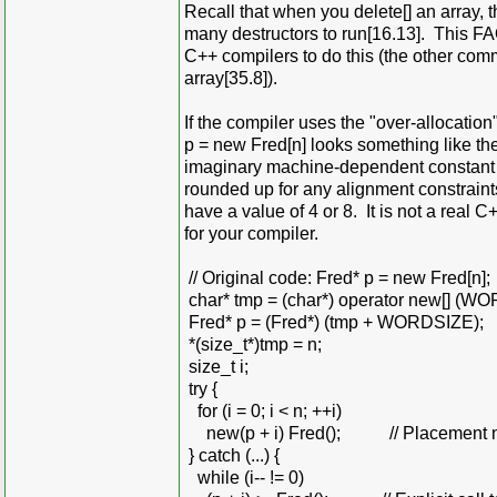
Recall that when you delete[] an array,
many destructors to run[16.13]. This F
C++ compilers to do this (the other com
array[35.8]).
If the compiler uses the "over-allocation
p = new Fred[n] looks something like t
imaginary machine-dependent constant tha
rounded up for any alignment constraint
have a value of 4 or 8. It is not a real C+
for your compiler.
// Original code: Fred* p = new Fred[n];
char* tmp = (char*) operator new[] (WOR
Fred* p = (Fred*) (tmp + WORDSIZE);
*(size_t*)tmp = n;
size_t i;
try {
for (i = 0; i < n; ++i)
new(p + i) Fred(); // Placement n
} catch (...) {
while (i-- != 0)