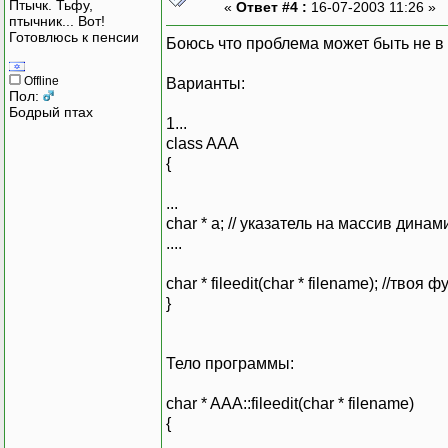
Птычк. Тьфу,
«
Ответ #4 :
16-07-2003 11:26 »
птычник... Вот!
Готовлюсь к пенсии
Боюсь что проблема может быть не в э
Offline
Варианты:
Пол:
Бодрый птах
1...
class AAA
{
...
char * a; // указатель на массив дина
....
char * fileedit(char * filename); //твоя 
}
Тело программы:
char * AAA::fileedit(char * filename)
{