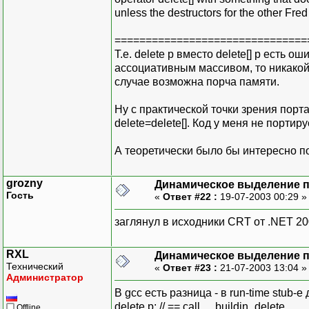
unless the destructors for the other Fre
===============================
Т.е. delete p вместо delete[] p есть 
ассоциативным массивом, то никакой 
случае возможна порча памяти.
Ну с практической точки зрения порт
delete=delete[]. Код у меня не порти
А теоретически было бы интересно п
grozny
Динамическое выделение 
Гость
«
Ответ #22 :
19-07-2003 00:29 
заглянул в исходники CRT от .NET 20
RXL
Динамическое выделение 
Технический
«
Ответ #23 :
21-07-2003 13:04 
Администратор
В gcc есть разница - в run-time stub-е
delete p; // == call __buildin_delete
Offline