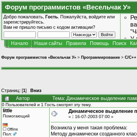
Форум программистов «Весельчак У»
Добро пожаловать,
Гость
. Пожалуйста,
войдите
или
Ре
зарегистрируйтесь
.
ва
Вам не пришло
письмо с кодом активации?
"Ч
У 
Начало
Наши сайты
Правила
Помощь
Поиск
Ка
от
зн
Форум программистов «Весельчак У»
>
Программирование
>
C/C++
Страниц: [
1
]
Вниз
Автор
Тема: Динамическое выделение памя
0 Пользователей и 1 Гость смотрят эту тему.
little
Динамическое выделение 
Помогающий
«
:
16-07-2003 07:00 »
Возникла у меня такая проблема:
Offline
Методу динамически созданного класс
Пол: