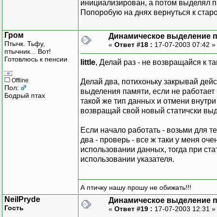
инициализирован, а потом выделял па
Попоробую на днях вернуться к старо
Гром
Динамическое выделение 
Птычк. Тьфу,
«
Ответ #18 :
17-07-2003 07:42 
птычник... Вот!
Готовлюсь к пенсии
little
, Делай раз - не возвращайся к та
Offline
Делай два, потихоньку закрывай дей
Пол:
выделения памяти, если не работает 
Бодрый птах
такой же тип данных и отмени внутри
возвращай свой новый статичски вы
Если начало работать - возьми для т
два - проверь - все ж таки у меня оче
использовании данных, тогда при стат
использовании указателя.
А птичку нашу прошу не обижать!!!
NeilPryde
Динамическое выделение 
Гость
«
Ответ #19 :
17-07-2003 12:31 