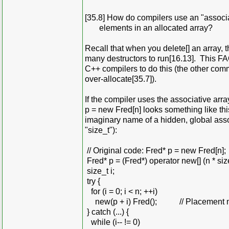
[35.8] How do compilers use an "associ
elements in an allocated array?
Recall that when you delete[] an array,
many destructors to run[16.13]. This F
C++ compilers to do this (the other com
over-allocate[35.7]).
If the compiler uses the associative arra
p = new Fred[n] looks something like th
imaginary name of a hidden, global asso
"size_t"):
// Original code: Fred* p = new Fred[n];
Fred* p = (Fred*) operator new[] (n * siz
size_t i;
try {
for (i = 0; i < n; ++i)
new(p + i) Fred(); // Placement n
} catch (...) {
while (i-- != 0)