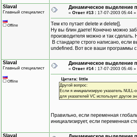
SlavaI
Динамическое выделение 
Главный специалист
«
Ответ #13 :
17-07-2003 05:44 
Тем кто путает delete и delete[].
Offline
Ну вы блин даете! Конечно можно заби
производителя можно и так сделать. Н
В стандарте строго написано, если вы
undefined. Вот все ваши программы 
SlavaI
Динамическое выделение 
Главный специалист
«
Ответ #14 :
17-07-2003 05:46 
Цитата: little
Offline
Другой вопрос:
Если я инициализирую указатель NULL-ом 
для указателей VC использует другое зн
Правильно, если переменная глобаль
инициализирует, если переменная ст
SlavaI
Динамическое выделение 