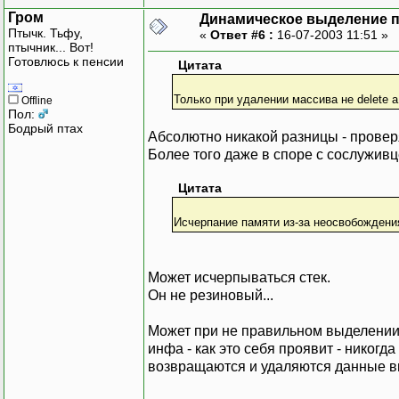
Гром
Динамическое выделение 
Птычк. Тьфу,
«
Ответ #6 :
16-07-2003 11:51 »
птычник... Вот!
Готовлюсь к пенсии
Цитата
Только при удалении массива не delete a;,
Offline
Пол:
Бодрый птах
Абсолютно никакой разницы - проверя
Более того даже в споре с сослуживц
Цитата
Исчерпание памяти из-за неосвобождени
Может исчерпываться стек.
Он не резиновый...
Может при не правильном выделении 
инфа - как это себя проявит - никогд
возвращаются и удаляются данные в