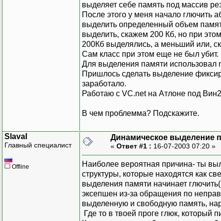
выделяет себе память под массив рез
После этого у меня начало глючить а
выделить определенный объем памят
выделить, скажем 200 Кб, но при этом
200Кб выделялись, а меньший или, ск
Сам класс при этом еще не был убит.
Для выделения памяти использовал ne
Пришлось сделать выделение фиксиро
заработало.
Работаю c VС.net на Атлоне под Ви
В чем проблемма? Подскажите.
SlavaI
Динамическое выделение 
Главный специалист
«
Ответ #1 :
16-07-2003 07:20 »
Наиболее вероятная причина- ты выл
Offline
структуры, которые находятся как све
выделения памяти начинает глючить
эксепшен из-за обращения по неправ
выделенную и свободную память, на
Где то в твоей проге глюк, который пи