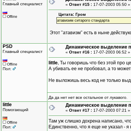
Главный специалист
«
Ответ #15 :
17-07-2003 05:50 
Цитата: Гром
Offline
атавизим ситарого стандарта
Этот "атавизм" есть в ныне действую
PSD
Динамическое выделение 
Главный специалист
«
Ответ #16 :
17-07-2003 06:52 
little
, Ты говоришь что без этой про ц
Offline
А убивать ее не пробовал, а то може
Пол:
Не выложишь весь код не только выд
Да да нет нет все остальное от лукавого.
little
Динамическое выделение 
Помогающий
«
Ответ #17 :
17-07-2003 07:21 
Там уж слишко дохрена написано, чт
Offline
Единственно, что я еще не указал - 
Пол: