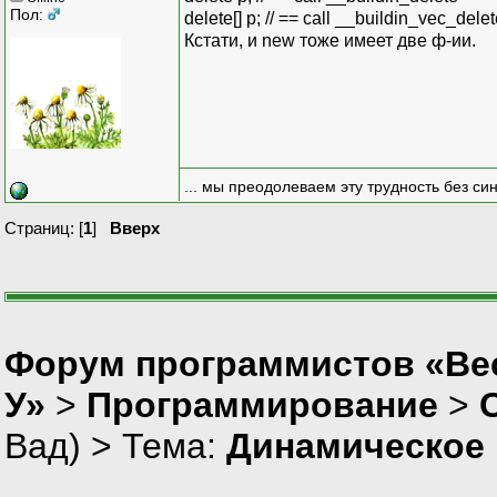
Пол:
delete[] p; // == call __buildin_vec_dele
Кстати, и new тоже имеет две ф-ии.
... мы преодолеваем эту трудность без си
Страниц: [
1
]
Вверх
Форум программистов «Ве
У»
>
Программирование
>
Вад
) > Тема:
Динамическое