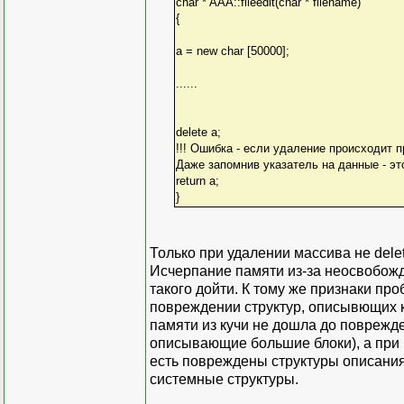
char * AAA::fileedit(char * filename)
{
a = new char [50000];
......
delete a;
!!! Ошибка - если удаление происходит 
Даже запомнив указатель на данные - эт
return a;
}
Только при удалении массива не delete 
Исчерпание памяти из-за неосвобожде
такого дойти. К тому же признаки пр
повреждении структур, описывющих к
памяти из кучи не дошла до поврежд
описывающие большие блоки), а при 
есть повреждены структуры описания 
системные структуры.