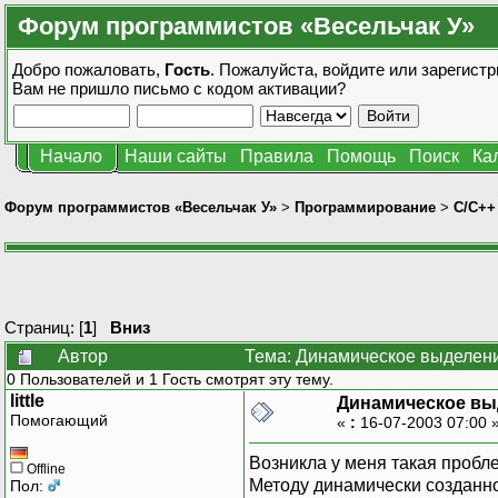
Форум программистов «Весельчак У»
Добро пожаловать,
Гость
. Пожалуйста,
войдите
или
зарегистр
Вам не пришло
письмо с кодом активации?
Начало
Наши сайты
Правила
Помощь
Поиск
Ка
Форум программистов «Весельчак У»
>
Программирование
>
C/C++
Страниц: [
1
]
Вниз
Автор
Тема: Динамическое выделени
0 Пользователей и 1 Гость смотрят эту тему.
little
Динамическое вы
Помогающий
«
:
16-07-2003 07:00 
Возникла у меня такая пробл
Offline
Методу динамически созданно
Пол: