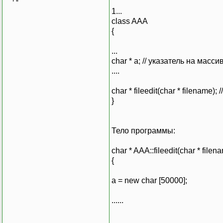
1...
class AAA
{
...
char * a; // указатель на мас
....
char * fileedit(char * filename)
}
Тело программы:
char * AAA::fileedit(char * filen
{
a = new char [50000];
......