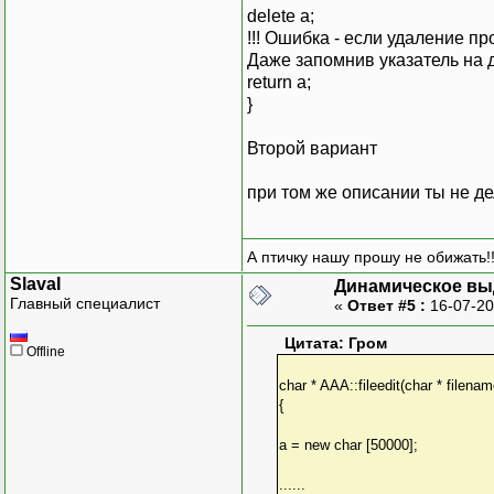
delete a;
!!! Ошибка - если удаление п
Даже запомнив указатель на д
return a;
}
Второй вариант
при том же описании ты не де
А птичку нашу прошу не обижать!!
SlavaI
Динамическое вы
Главный специалист
«
Ответ #5 :
16-07-20
Цитата: Гром
Offline
char * AAA::fileedit(char * filenam
{
a = new char [50000];
......