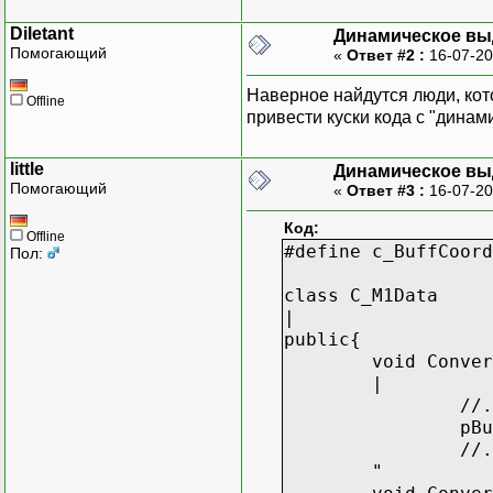
Diletant
Динамическое вы
Помогающий
«
Ответ #2 :
16-07-20
Наверное найдутся люди, кот
Offline
привести куски кода с "дина
little
Динамическое вы
Помогающий
«
Ответ #3 :
16-07-20
Код:
Offline
#define c_BuffCoor
Пол:
class C_M1Data
|
public{
void Conver
|
//.
pBu
//.
"