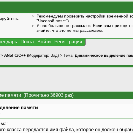
Рекомендуем проверить настройки временной зо
ируйтесь
.
"Часовой пояс:").
У нас больше нет рассылок. Если вам приходят п
знайте, что это не мы рассылаем.
лендарь
Почта
Войти
Регистрация
>
ANSI С/С++
(Модератор:
Вад
) > Тема:
Динамическое выделение па
е памяти (Прочитано 36903 раз)
деление памяти
»
ема:
го класса передается имя файла, которое он должен обрабо