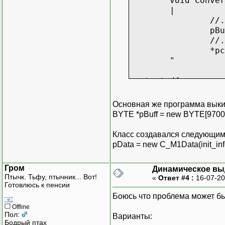
void Conver
|
//.
pBu
//.
*pc
"
protected{
struct s_bu
BYT
Основная же программа выки
dou
BYTE *pBuff = new BYTE[9700
int
int
Класс создавался следующим
";
pData = new C_M1Data(init_info
s_buffcoord
BYTE *pBuff
Гром
Динамическое вы
";
Птычк. Тьфу, птычник... Вот!
«
Ответ #4 :
16-07-20
Готовлюсь к пенсии
Боюсь что проблема может быт
Offline
Пол:
Варианты:
Бодрый птах