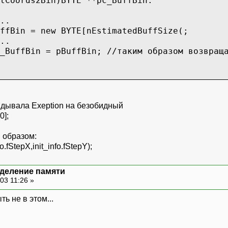
tCoords2Bin)BYTE **pc_BuffBin:
..
ffBin = new BYTE[nEstimatedBuffSize(;
..
_BuffBin = pBuffBin;
//таким образом возвращ
ffcoord |
E cmd;
дывала Exeption на безобидный
ble kf;
0];
 dx1;
 dx2;
 образом:
.fStepX,init_info.fStepY);
 *pBuffCoord;
Bin;
деление памяти
03 11:26 »
ь не в этом...