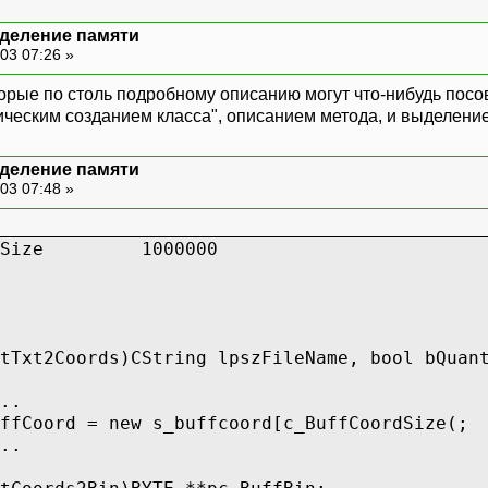
деление памяти
03 07:26 »
орые по столь подробному описанию могут что-нибудь посов
мическим созданием класса", описанием метода, и выделен
деление памяти
03 07:48 »
dSize
1000000
tTxt2Coords)CString lpszFileName, bool bQuan
..
ffCoord = new s_buffcoord[c_BuffCoordSize(;
..