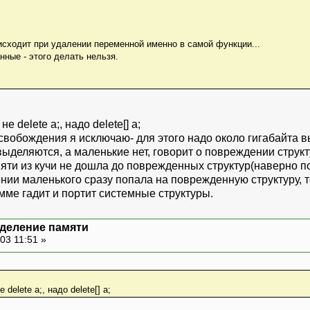
оисходит при удалении переменной именно в самой функции...
нные - этого делать нельзя.
 delete a;, надо delete[] a;
вобождения я исключаю- для этого надо около гигабайта вы
деляются, а маленькие нет, говорит о повреждении структ
яти из кучи не дошла до поврежденных структур(наверно 
ении маленького сразу попала на поврежденную структуру, 
амме гадит и портит системные структуры.
деление памяти
03 11:51 »
delete a;, надо delete[] a;