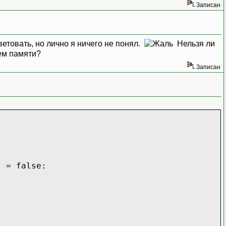
Записан
етовать, но лично я ничего не понял.
Нельзя ли
ием памяти?
Записан
t = false: