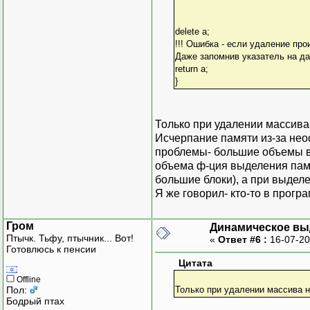
delete a;
!!! Ошибка - если удаление пр
Даже запомнив указатель на да
return a;
}
Только при удалении массива не
Исчерпание памяти из-за неос
проблемы- большие объемы вы
объема ф-ция выделения пам
большие блоки), а при выдел
Я же говорил- кто-то в прогр
Гром
Динамическое вы
Птычк. Тьфу, птычник... Вот!
«
Ответ #6 :
16-07-20
Готовлюсь к пенсии
Цитата
Offline
Пол:
Только при удалении массива не 
Бодрый птах