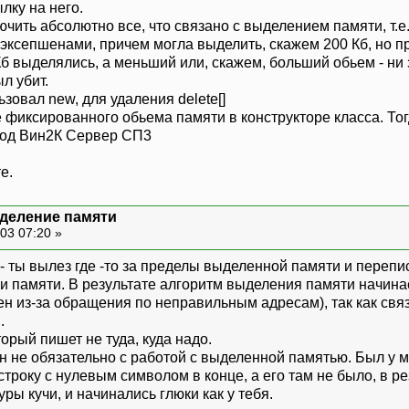
лку на него.
лючить абсолютно все, что связано с выделением памяти, т
ксепшенами, причем могла выделить, скажем 200 Кб, но при
б выделялись, а меньший или, скажем, больший обьем - ни з
л убит.
овал new, для удаления delete[]
фиксированного обьема памяти в конструкторе класса. Тог
 под Вин2К Сервер СП3
е.
деление памяти
03 07:20 »
 ты вылез где -то за пределы выделенной памяти и перепи
учи памяти. В результате алгоритм выделения памяти начин
н из-за обращения по неправильным адресам), так как св
.
торый пишет не туда, куда надо.
ан не обязательно с работой с выделенной памятью. Был у 
строку с нулевым символом в конце, а его там не было, в ре
ры кучи, и начинались глюки как у тебя.