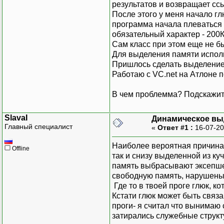
результатов и возвращает ссы
После этого у меня начало г
программа начала плеваться э
обязательный характер - 200К
Сам класс при этом еще не бы
Для выделения памяти использ
Пришлось сделать выделение 
Работаю c VС.net на Атлоне
В чем проблемма? Подскажит
SlavaI
Динамическое вы
Главный специалист
«
Ответ #1 :
16-07-20
Наиболее вероятная причина-
Offline
так и снизу выделенной из к
память выбрасывают эксепше
свободную память, нарушены
Где то в твоей проге глюк, ко
Кстати глюк может быть связ
проги- я считал что вынимаю 
затирались служебные структу