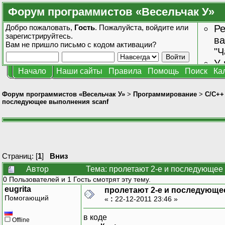
Форум программистов «Весельчак У»
Добро пожаловать,
Гость
. Пожалуйста,
войдите
или
Ре
зарегистрируйтесь
.
ва
Вам не пришло
письмо с кодом активации?
"Ч
У 
Начало
Наши сайты
Правила
Помощь
Поиск
Ка
от
зн
Форум программистов «Весельчак У»
>
Программирование
>
C/C++
последующее выполнения scanf
Страниц: [
1
]
Вниз
Автор
Тема: пролетают 2-е и последующее
0 Пользователей и 1 Гость смотрят эту тему.
eugrita
пролетают 2-е и последующе
Помогающий
«
:
22-12-2011 23:46 »
в коде
Offline