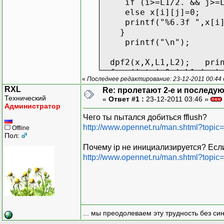
if (i>=L1/2. && j>=L2
else x[i][j]=0;
printf("%6.3f ",x[i]
}
printf("\n");
dpf2(x,X,L1,L2); print
for (int i=0;i<L1;i
«
Последнее редактирование: 23-12-2011 00:44 о
for (int j=0;j<L2;j+
RXL
Re: пролетают 2-е и последу
{printf("(%7.4f %7.4f)
Технический
«
Ответ #1 :
23-12-2011 03:46 »
printf("\n");
Администратор
Чего ты пытался добиться fflush?
for (int i=0;i<L1;i++) 
http://www.opennet.ru/man.shtml?topic=
Offline
{delete x[i]; delete X
Пол:
delete[]x; delete []X; /
Почему ip не инициализируется? Если 
}
http://www.opennet.ru/man.shtml?topic
[\code]
... мы преодолеваем эту трудность без си