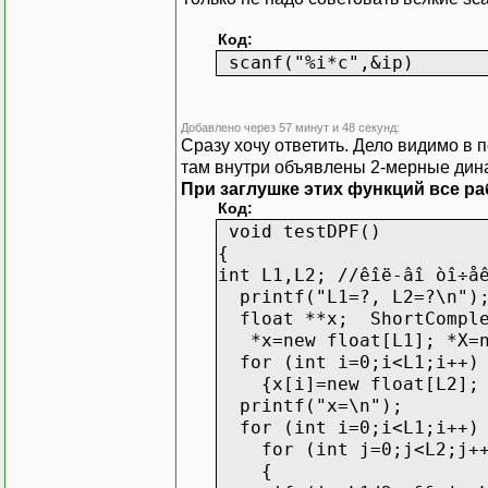
Код:
scanf("%i*c",&ip)
Добавлено через 57 минут и 48 секунд:
Сразу хочу ответить. Дело видимо в п
там внутри объявлены 2-мерные дин
При заглушке этих функций все ра
Код:
void testDPF()
{
int L1,L2; //êîë-âî òî÷å
printf("L1=?, L2=?\n");
float **x; ShortComple
*x=new float[L1]; *X=ne
for (int i=0;i<L1;i++)
{x[i]=new float[L2]; X
printf("x=\n");
for (int i=0;i<L1;i++)
for (int j=0;j<L2;j+
{