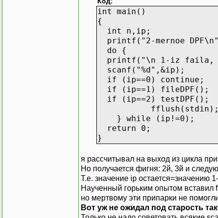
Код:
int main()
{
int n,ip;
printf("2-mernoe DPF\n
do {
printf("\n 1-iz faila,
scanf("%d",&ip);
if (ip==0) continue;
if (ip==1) fileDPF();
if (ip==2) testDPF();
fflush(stdin)
} while (ip!=0);
return 0;
}
я рассчитывал на выход из цикла пр
Но получается фигня: 2й, 3й и следую
Т.е. значение ip остается=значению 1
Наученный горьким опытом вставил ffl
но мертвому эти припарки не помогли
Вот уж не ожидал под старость та
Только не надо советовать всякие sca