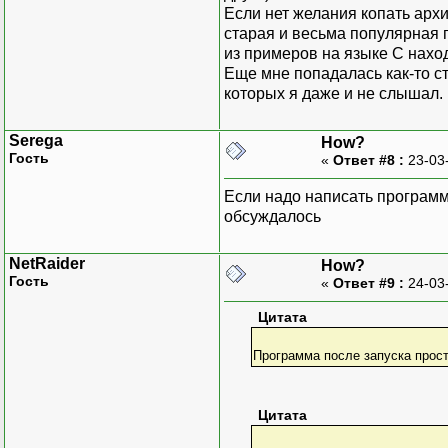
Если нет желания копать арх
старая и весьма популярная 
из примеров на языке С нахо
Еще мне попадалась как-то с
которых я даже и не слышал.
Serega
How?
Гость
«
Ответ #8 :
23-03
Если надо написать программу
обсуждалось
NetRaider
How?
Гость
«
Ответ #9 :
24-03
Цитата
Программа после запуска прос
Цитата