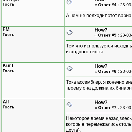
Гость
«
Ответ #4 :
23-03
А чем не подходит этот вариа
FM
How?
Гость
«
Ответ #5 :
23-03
Тем что используется исходн
исходного текста.
KurT
How?
Гость
«
Ответ #6 :
23-03
Тока ассемблер, я конечно ви
твоему она должна их бинарн
Alf
How?
Гость
«
Ответ #7 :
23-03
Некоторое время назад здесь
которые перемежались столь 
друга).