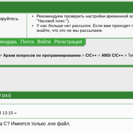
Рекомендуем проверить настройки временной зо
ируйтесь
.
"Часовой пояс:").
У нас больше нет рассылок. Если вам приходят п
знайте, что это не мы рассылаем.
лендарь
Почта
Войти
Регистрация
>
Архив вопросов по программированию
>
C/C++
>
ANSI С/С++
> Те
 раз)
4 13:15 »
а С? Имеется только .exe файл.