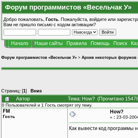
Форум программистов «Весельчак У»
Добро пожаловать,
Гость
. Пожалуйста,
войдите
или
зарегистр
Вам не пришло
письмо с кодом активации?
Начало
Наши сайты
Правила
Помощь
Поиск
Ка
Форум программистов «Весельчак У»
>
Архив некоторых форумов
Страниц: [
1
]
Вниз
Автор
Тема: How? (Прочитано 15478
0 Пользователей и 1 Гость смотрят эту тему.
FM
How?
Гость
«
:
23-03-200
Как вывести код программы н