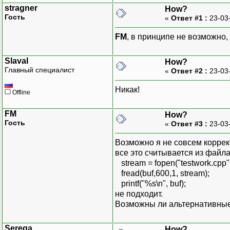
stragner
How?
Гость
«
Ответ #1 :
23-03
FM
, в принципе не возможно,
SlavaI
How?
Главный специалист
«
Ответ #2 :
23-03
Никак!
Offline
FM
How?
Гость
«
Ответ #3 :
23-03
Возможно я не совсем коррек
все это считывается из файла
stream = fopen("testwork.cpp",
fread(buf,600,1, stream);
printf("%s\n", buf);
не подходит.
Возможны ли альтернативные
Serega
How?