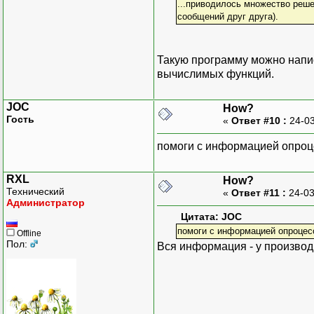
...приводилось множество реше
сообщений друг друга).
Такую программу можно напис
вычислимых функций.
JOC
How?
Гость
«
Ответ #10 :
24-03
помоги с информацией опроц
RXL
How?
Технический
«
Ответ #11 :
24-03
Администратор
Цитата: JOC
помоги с информацией опроцес
Offline
Пол:
Вся информация - у производ