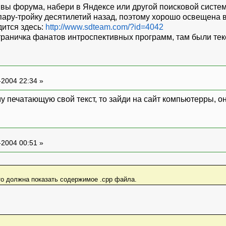
ивы форума, набери в Яндексе или другой поисковой систе
пару-тройку десятилетий назад, поэтому хорошо освещена 
дится здесь:
http://www.sdteam.com/?id=4042
траничка фанатов интроспективных программ, там были текс
-2004 22:34 »
 печатающую свой текст, то зайди на сайт компьютерры, они
-2004 00:51 »
то должна показать содержимое .cpp файла.