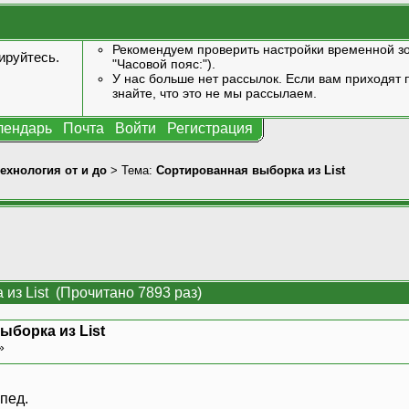
Рекомендуем проверить настройки временной зо
ируйтесь
.
"Часовой пояс:").
У нас больше нет рассылок. Если вам приходят п
знайте, что это не мы рассылаем.
лендарь
Почта
Войти
Регистрация
технология от и до
> Тема:
Сортированная выборка из List
из List (Прочитано 7893 раз)
ыборка из List
 »
пед.