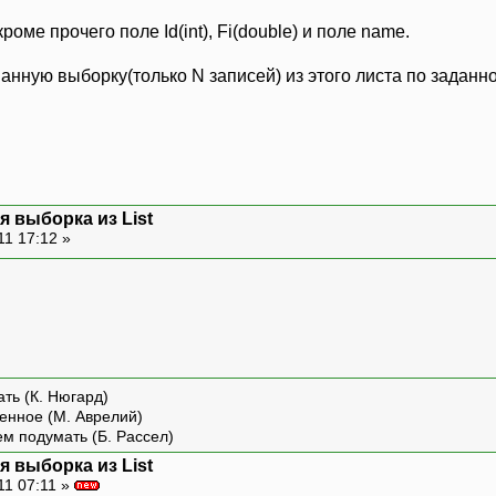
роме прочего поле Id(int), Fi(double) и поле name.
нную выборку(только N записей) из этого листа по заданно
 выборка из List
11 17:12 »
ть (К. Нюгард)
енное (М. Аврелий)
ем подумать (Б. Рассел)
 выборка из List
11 07:11 »