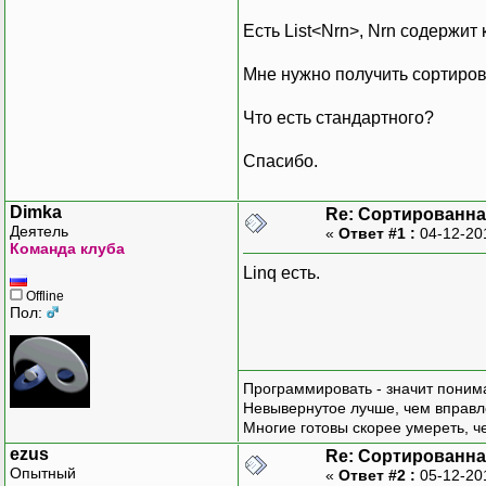
Есть List<Nrn>, Nrn содержит к
Мне нужно получить сортирова
Что есть стандартного?
Спасибо.
Dimka
Re: Сортированная
Деятель
«
Ответ #1 :
04-12-20
Команда клуба
Linq есть.
Offline
Пол:
Программировать - значит понима
Невывернутое лучше, чем вправл
Многие готовы скорее умереть, ч
ezus
Re: Сортированная
Опытный
«
Ответ #2 :
05-12-20