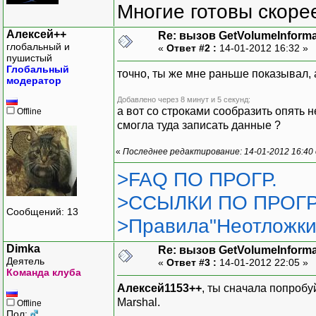
Многие готовы скорее
Алексей++
Re: вызов GetVolumeInform
глобальный и
«
Ответ #2 :
14-01-2012 16:32 »
пушистый
Глобальный
точно, ты же мне раньше показывал, а
модератор
Добавлено через 8 минут и 5 секунд:
а вот со строками сообразить опять 
Offline
смогла туда записать данные ?
«
Последнее редактирование: 14-01-2012 16:40
>FAQ ПО ПРОГР.
>ССЫЛКИ ПО ПРОГР
Сообщений: 13
>Правила"Неотложки
Dimka
Re: вызов GetVolumeInform
Деятель
«
Ответ #3 :
14-01-2012 22:05 »
Команда клуба
Алексей1153++
, ты сначала попробуй
Marshal.
Offline
Пол: