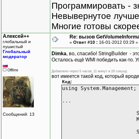
out
uint
lpVo
Программировать - з
out
uint
lpMa
Невывернутое лучше,
out
uint
lpFi
StringBuilder lpFi
Многие готовы скорее
uint
nFileSys
)
;
Алексей++
Re: вызов GetVolumeInform
глобальный и
«
Ответ #10 :
16-01-2012 03:29 
static
void
Main
пушистый
StringBuilder vol
Глобальный
Dimka
, во, спасибо! StringBuilder - 
модератор
uint
volumeSe
Осталось ещё WMI победить как-то. У
uint
maximumC
uint
fileSyst
Offline
Добавлено через 5 часов, 11 минут и 26 секунд:
StringBuilder fil
вот имеется такой код, который вроде
Код:
if
(
using System.Management;
GetVolumeInfo
"C:
\
...
volumeNameB
Progra
out
v
Сообщений: 13
out
m
out
f
fileSystemNa
Progra