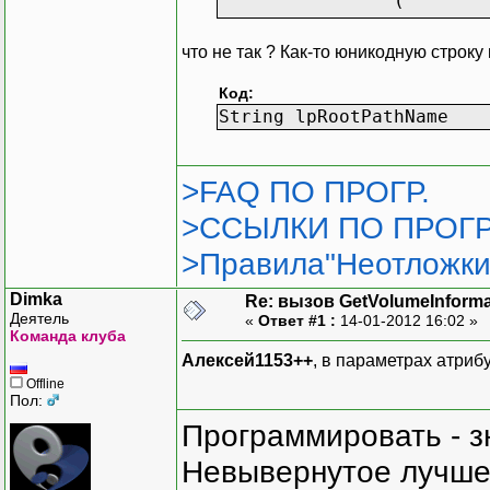
(
что не так ? Как-то юникодную строк
Код:
String lpRootPathNa
>FAQ ПО ПРОГР.
);
>ССЫЛКИ ПО ПРОГР
[DllImpo
>Правила"Неотложки
public s
(
Dimka
Re: вызов GetVolumeInform
);
Деятель
«
Ответ #1 :
14-01-2012 16:02 »
Команда клуба
public F
Алексей1153++
, в параметрах атриб
{
Offline
Пол:
}
Программировать - з
private 
Невывернутое лучше,
{