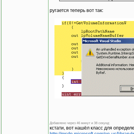
)]
public s
ругается теперь вот так:
(
);
[DllImpo
Добавлено через 46 минут и 38 секунд:
кстати, вот нашёл класс для опреде
)]
http://msdn.microsoft.com/en-us/librar