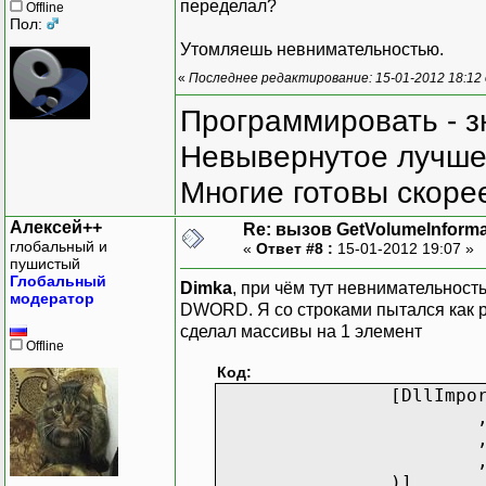
переделал?
Offline
Пол:
Утомляешь невнимательностью.
«
Последнее редактирование: 15-01-2012 18:12
Программировать - з
Невывернутое лучше,
Многие готовы скорее
Алексей++
Re: вызов GetVolumeInform
глобальный и
«
Ответ #8 :
15-01-2012 19:07 »
пушистый
Глобальный
Dimka
, при чём тут невнимательность
модератор
DWORD. Я со строками пытался как ра
сделал массивы на 1 элемент
Offline
Код:
[DllImpo
}
}
}
)]