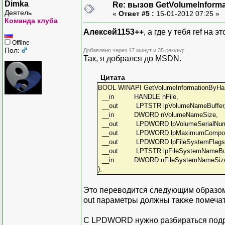
Dimka
Re: вызов GetVolumeInform
Деятель
«
Ответ #5 :
15-01-2012 07:25 »
Команда клуба
Алексей1153++
, а где у тебя ref на
Offline
Пол:
Добавлено через 17 минут и 35 секунд:
Так, я добрался до MSDN.
Цитата
BOOL WINAPI GetVolumeInformationByHa
__in HANDLE hFile,
__out LPTSTR lpVolumeNameBuffer
__in DWORD nVolumeNameSize,
__out LPDWORD lpVolumeSerialNum
__out LPDWORD lpMaximumCompone
__out LPDWORD lpFileSystemFlags
__out LPTSTR lpFileSystemNameBuf
__in DWORD nFileSystemNameSiz
);
Это переводится следующим образом. 
out параметры должны также помечать
С LPDWORD нужно разбираться подр