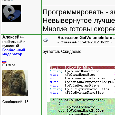
Программировать - з
Невывернутое лучше,
}
Многие готовы скорее
}
}
Алексей++
Re: вызов GetVolumeInform
глобальный и
«
Ответ #4 :
15-01-2012 06:22 »
пушистый
Глобальный
ругается. Ожидаемо
модератор
Offline
Сообщений: 13