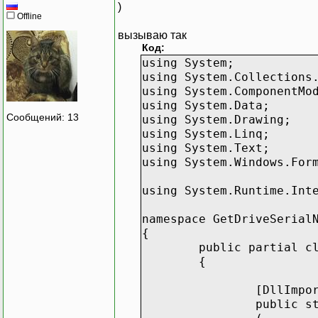
)
Offline
вызываю так
Код:
using System;
using System.Collections
using System.ComponentMo
using System.Data;
Сообщений: 13
using System.Drawing;
using System.Linq;
using System.Text;
using System.Windows.For
using System.Runtime.Int
namespace GetDriveSerial
{
public partial c
{
[DllImpo
public s