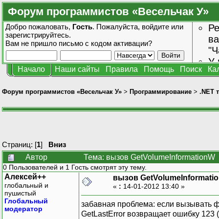
Форум программистов «Весельчак У»
Добро пожаловать,
Гость
. Пожалуйста,
войдите
или
Ре
зарегистрируйтесь
.
ва
Вам не пришло
письмо с кодом активации?
"Ч
У 
Начало
Наши сайты
Правила
Помощь
Поиск
Ка
от
зн
Форум программистов «Весельчак У»
>
Программирование
>
.NET 
Страниц: [
1
]
Вниз
Автор
Тема: вызов GetVolumeInformationW 
0 Пользователей и 1 Гость смотрят эту тему.
Алексей++
вызов GetVolumeInformati
глобальный и
«
:
14-01-2012 13:40 »
пушистый
Глобальный
забавная проблема: если вызывать фу
модератор
GetLastError возвращает ошибку 123 