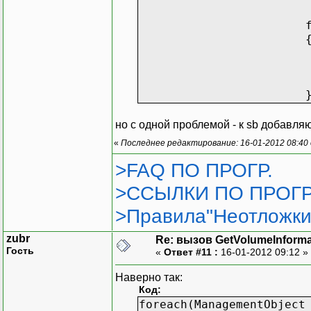
)
)
{
Console
.
Console
.
Console
.
Console
.
Console
.
}
но с одной проблемой - к sb добавляю
else
«
Последнее редактирование: 16-01-2012 08:40
{
Console
.
>FAQ ПО ПРОГР.
}
>ССЫЛКИ ПО ПРОГР
Console
.
Read
}
>Правила"Неотложки
}
zubr
Re: вызов GetVolumeInform
Гость
«
Ответ #11 :
16-01-2012 09:12 »
}
Наверно так:
Код:
foreach(ManagementObject