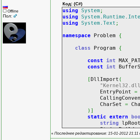
Код: (C#)
using
System
;
Offline
Пол:
using
System.Runtime.Int
using
System.Text
;
namespace
Problem
{
class
Program
{
const
int
MAX_PA
const
int
Buffer
[
DllImport
(
"Kernel32.dl
EntryPoint
=
CallingConvent
CharSet
=
Cha
)
]
static
extern
bo
string
lpRoot
StringBuilder lpVo
«
Последнее редактирование: 15-01-2012 21:11
uint
nVolumeN