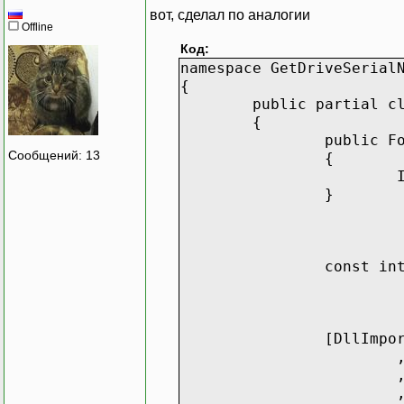
вот, сделал по аналогии
Offline
Код:
namespace GetDriveSerial
{
public partial c
{
public F
Сообщений: 13
{
}
const in
[DllImpo