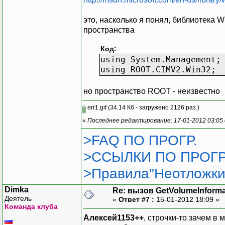
public s
(
это, насколько я понял, библиотека
);
пространства
Код:
using System.Management;
using ROOT.CIMV2.Win32;
private 
{
но пространство ROOT - неизвестно
err1.gif
(34.14 Кб - загружено 2126 раз.)
«
Последнее редактирование: 17-01-2012 03:05
>FAQ ПО ПРОГР.
>ССЫЛКИ ПО ПРОГР
>Правила"Неотложки
Dimka
Re: вызов GetVolumeInform
Деятель
«
Ответ #7 :
15-01-2012 18:09 »
Команда клуба
Алексей1153++
, строчки-то зачем 