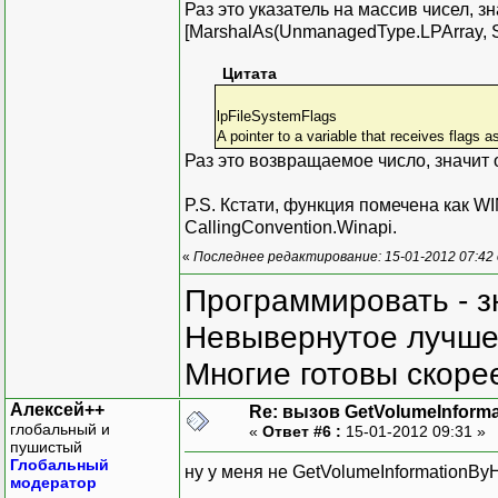
Раз это указатель на массив чисел, з
[MarshalAs(UnmanagedType.LPArray, Siz
Цитата
lpFileSystemFlags
A pointer to a variable that receives flags a
Раз это возвращаемое число, значит ou
P.S. Кстати, функция помечена как WI
CallingConvention.Winapi.
«
Последнее редактирование: 15-01-2012 07:42
Программировать - з
Невывернутое лучше,
Многие готовы скорее
Алексей++
Re: вызов GetVolumeInform
глобальный и
«
Ответ #6 :
15-01-2012 09:31 »
пушистый
Глобальный
ну у меня не GetVolumeInformationBy
модератор