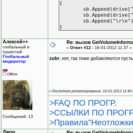
{
sb.Append(drive[
sb.Append(drive[
sb.Append("\r\n"
}
Алексей++
Re: вызов GetVolumeInform
глобальный и
«
Ответ #12 :
16-01-2012 11:37 »
пушистый
Глобальный
zubr
, нет, так тоже добавляются пуст
модератор
Offline
«
Последнее редактирование: 16-01-2012 11:40
>FAQ ПО ПРОГР.
>ССЫЛКИ ПО ПРОГР
Сообщений: 13
>Правила"Неотложки
Джон
Re: вызов GetVolumeInform