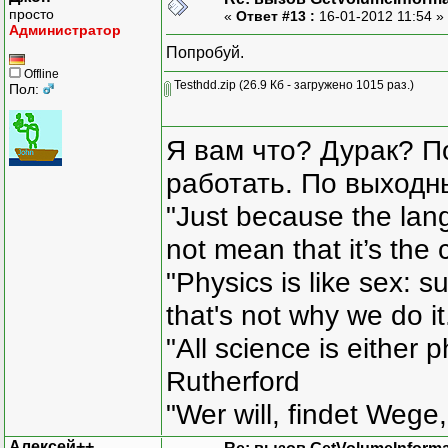
просто
«
Ответ #13 :
16-01-2012 11:54 »
Администратор
Попробуй.
Offline
Testhdd.zip
(26.9 Кб - загружено 1015 раз.)
Пол:
Я вам что? Дурак? П
работать. По выходн
"Just because the lan
not mean that it’s the 
"Physics is like sex: s
that's not why we do i
"All science is either 
Rutherford
"Wer will, findet Wege,
Алексей++