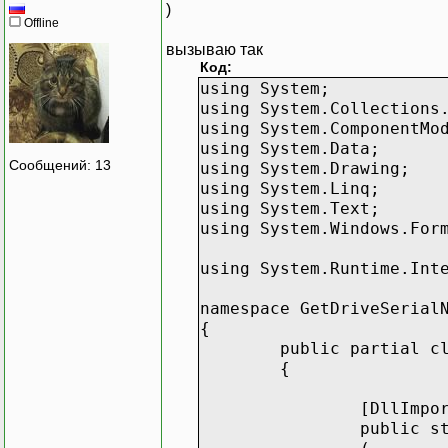
)
Offline
вызываю так
Код:
using System;
using System.Collections
using System.ComponentMo
using System.Data;
Сообщений: 13
using System.Drawing;
using System.Linq;
using System.Text;
using System.Windows.For
using System.Runtime.Int
namespace GetDriveSerial
{
public partial c
{
[DllImpo
public s