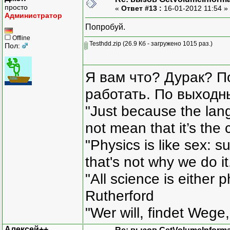
просто
«
Ответ #13 :
16-01-2012 11:54 »
Администратор
Попробуй.
Offline
Testhdd.zip
(26.9 Кб - загружено 1015 раз.)
Пол:
Я вам что? Дурак? П
работать. По выходн
"Just because the lan
not mean that it’s the 
"Physics is like sex: s
that's not why we do i
"All science is either 
Rutherford
"Wer will, findet Wege,
Алексей++