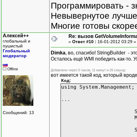
out
uint
lpVo
Программировать - з
out
uint
lpMa
Невывернутое лучше,
out
uint
lpFi
StringBuilder lpFi
Многие готовы скорее
uint
nFileSys
)
;
Алексей++
Re: вызов GetVolumeInform
глобальный и
«
Ответ #10 :
16-01-2012 03:29 
static
void
Main
пушистый
StringBuilder vol
Глобальный
Dimka
, во, спасибо! StringBuilder - 
модератор
uint
volumeSe
Осталось ещё WMI победить как-то. У
uint
maximumC
uint
fileSyst
Offline
Добавлено через 5 часов, 11 минут и 26 секунд:
StringBuilder fil
вот имеется такой код, который вроде
Код:
if
(
using System.Management;
GetVolumeInfo
"C:
\
...
volumeNameB
Progra
out
v
Сообщений: 13
out
m
out
f
fileSystemNa
Progra