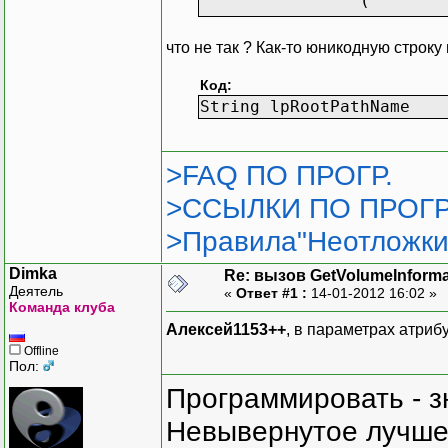
(
что не так ? Как-то юникодную строк
Код:
String lpRootPathNa
>FAQ ПО ПРОГР.
);
>ССЫЛКИ ПО ПРОГР
[DllImpo
>Правила"Неотложки
public s
(
Dimka
Re: вызов GetVolumeInform
);
Деятель
«
Ответ #1 :
14-01-2012 16:02 »
Команда клуба
public F
Алексей1153++
, в параметрах атриб
{
Offline
Пол:
}
Программировать - з
private 
Невывернутое лучше,
{