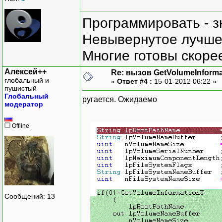
Программировать - з
Невывернутое лучше,
}
Многие готовы скорее
}
}
Алексей++
Re: вызов GetVolumeInform
глобальный и
«
Ответ #4 :
15-01-2012 06:22 »
пушистый
Глобальный
ругается. Ожидаемо
модератор
Offline
Сообщений: 13