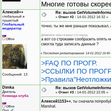
Многие готовы скорее
Алексей++
Re: вызов GetVolumeInform
глобальный и
«
Ответ #2 :
14-01-2012 16:32 »
пушистый
Глобальный
точно, ты же мне раньше показывал, а
модератор
Добавлено через 8 минут и 5 секунд:
а вот со строками сообразить опять 
Offline
смогла туда записать данные ?
«
Последнее редактирование: 14-01-2012 16:40
>FAQ ПО ПРОГР.
>ССЫЛКИ ПО ПРОГР
Сообщений: 13
>Правила"Неотложки
Dimka
Re: вызов GetVolumeInform
Деятель
«
Ответ #3 :
14-01-2012 22:05 »
Команда клуба
Алексей1153++
, ты сначала попробуй
Marshal.
Offline
Пол: