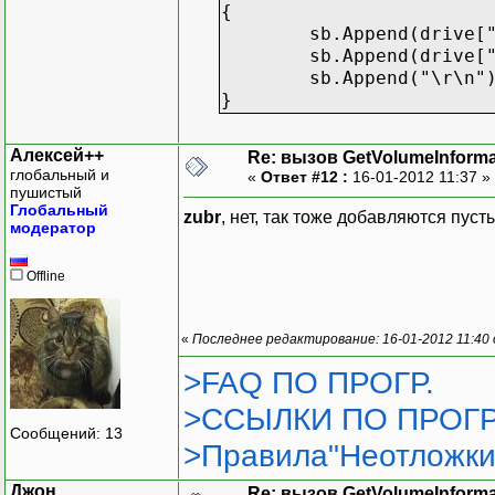
{
sb.Append(drive[
sb.Append(drive[
sb.Append("\r\n"
}
Алексей++
Re: вызов GetVolumeInform
глобальный и
«
Ответ #12 :
16-01-2012 11:37 »
пушистый
Глобальный
zubr
, нет, так тоже добавляются пуст
модератор
Offline
«
Последнее редактирование: 16-01-2012 11:40
>FAQ ПО ПРОГР.
>ССЫЛКИ ПО ПРОГР
Сообщений: 13
>Правила"Неотложки
Джон
Re: вызов GetVolumeInform