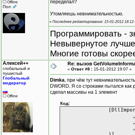
переделал?
Offline
Пол:
Утомляешь невнимательностью.
«
Последнее редактирование: 15-01-2012 18:12
Программировать - з
Невывернутое лучше,
Многие готовы скорее
Алексей++
Re: вызов GetVolumeInform
глобальный и
«
Ответ #8 :
15-01-2012 19:07 »
пушистый
Глобальный
Dimka
, при чём тут невнимательность
модератор
DWORD. Я со строками пытался как ра
сделал массивы на 1 элемент
Offline
Код:
[DllImpo
}
}
}
)]