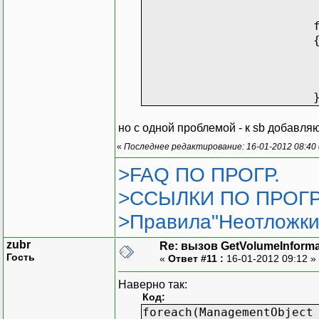
)
)
{
Console
.
Console
.
Console
.
Console
.
Console
.
}
но с одной проблемой - к sb добавляю
else
«
Последнее редактирование: 16-01-2012 08:40
{
Console
.
>FAQ ПО ПРОГР.
}
>ССЫЛКИ ПО ПРОГР
Console
.
Read
}
>Правила"Неотложки
}
zubr
Re: вызов GetVolumeInform
Гость
«
Ответ #11 :
16-01-2012 09:12 »
}
Наверно так:
Код:
foreach(ManagementObject