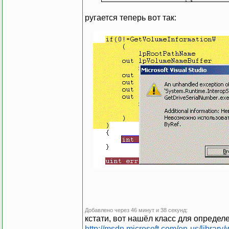
)]
public s
ругается теперь вот так:
(
);
[DllImpo
Добавлено через 46 минут и 38 секунд:
кстати, вот нашёл класс для опреде
)]
http://msdn.microsoft.com/en-us/librar