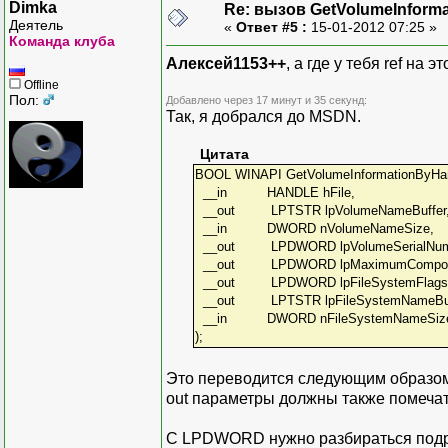
Dimka
Re: вызов GetVolumeInform
Деятель
«
Ответ #5 :
15-01-2012 07:25 »
Команда клуба
Алексей1153++
, а где у тебя ref на
Offline
Пол:
Добавлено через 17 минут и 35 секунд:
Так, я добрался до MSDN.
Цитата
BOOL WINAPI GetVolumeInformationByHa
__in HANDLE hFile,
__out LPTSTR lpVolumeNameBuffer
__in DWORD nVolumeNameSize,
__out LPDWORD lpVolumeSerialNum
__out LPDWORD lpMaximumCompone
__out LPDWORD lpFileSystemFlags
__out LPTSTR lpFileSystemNameBuf
__in DWORD nFileSystemNameSiz
);
Это переводится следующим образом. 
out параметры должны также помечать
С LPDWORD нужно разбираться подр