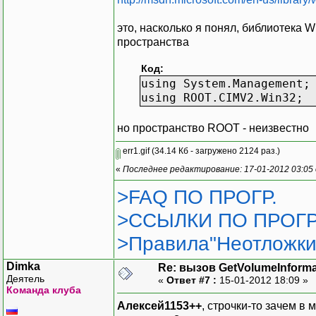
public s
(
это, насколько я понял, библиотека
);
пространства
Код:
using System.Management;
using ROOT.CIMV2.Win32;
private 
{
но пространство ROOT - неизвестно
err1.gif
(34.14 Кб - загружено 2124 раз.)
«
Последнее редактирование: 17-01-2012 03:05
>FAQ ПО ПРОГР.
>ССЫЛКИ ПО ПРОГР
>Правила"Неотложки
Dimka
Re: вызов GetVolumeInform
Деятель
«
Ответ #7 :
15-01-2012 18:09 »
Команда клуба
Алексей1153++
, строчки-то зачем 