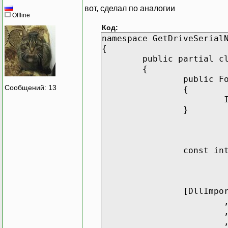
вот, сделал по аналогии
Offline
Код:
namespace GetDriveSerial
{
public partial c
{
public F
Сообщений: 13
{
}
const in
[DllImpo