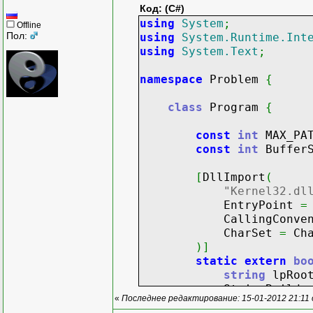
Код: (C#)
using
System
;
Offline
Пол:
using
System.Runtime.Int
using
System.Text
;
namespace
Problem
{
class
Program
{
const
int
MAX_PA
const
int
Buffer
[
DllImport
(
"Kernel32.dl
EntryPoint
=
CallingConvent
CharSet
=
Cha
)
]
static
extern
bo
string
lpRoot
StringBuilder lpVo
«
Последнее редактирование: 15-01-2012 21:11
uint
nVolumeN