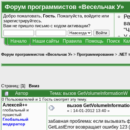
Форум программистов «Весельчак У»
Добро пожаловать,
Гость
. Пожалуйста,
войдите
или
Ре
зарегистрируйтесь
.
ва
Вам не пришло
письмо с кодом активации?
"Ч
У 
Начало
Наши сайты
Правила
Помощь
Поиск
Ка
от
зн
Форум программистов «Весельчак У»
>
Программирование
>
.NET 
Страниц: [
1
]
Вниз
Автор
Тема: вызов GetVolumeInformationW 
0 Пользователей и 1 Гость смотрят эту тему.
Алексей++
вызов GetVolumeInformati
глобальный и
«
:
14-01-2012 13:40 »
пушистый
Глобальный
забавная проблема: если вызывать фу
модератор
GetLastError возвращает ошибку 123 