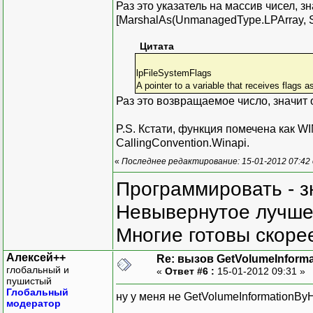
Раз это указатель на массив чисел, з
[MarshalAs(UnmanagedType.LPArray, Siz
Цитата
lpFileSystemFlags
A pointer to a variable that receives flags a
Раз это возвращаемое число, значит ou
P.S. Кстати, функция помечена как WI
CallingConvention.Winapi.
«
Последнее редактирование: 15-01-2012 07:42
Программировать - з
Невывернутое лучше,
Многие готовы скорее
Алексей++
Re: вызов GetVolumeInform
глобальный и
«
Ответ #6 :
15-01-2012 09:31 »
пушистый
Глобальный
ну у меня не GetVolumeInformationBy
модератор