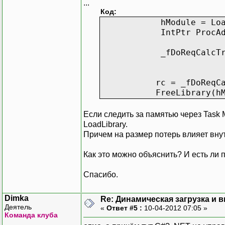
...
Код:
hModule 
IntPtr ProcAddr = Ge
_fDoReqCalcTree = Mars
rc = _fDoReqCal
FreeLibrary(hM
Если следить за памятью через Task 
LoadLibrary.
Причем на размер потерь влияет вну
Как это можно объяснить? И есть ли 
Спасибо.
Dimka
Re: Динамическая загрузка и в
Деятель
«
Ответ #5 :
10-04-2012 07:05 »
Команда клуба