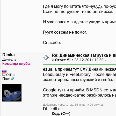
Где я могу почитать что-нубудь по-ру
Если нет по-русски, то по-английски.
И уже совсем в идеале увидеть прим
Гуугл совсем не помог.
Спасибо.
Dimka
Re: Динамическая загрузка и в
Деятель
«
Ответ #1 :
28-12-2011 12:50 »
Команда клуба
ezus
, а причём тут C#? Динамическая
LoadLibrary и FreeLibrary. После дин
Offline
Пол:
экспортированных функций и глобаль
Google тут ни причём. В MSDN есть в
это уже неоднократно разбиралось н
Добавлено через 1 час, 35 минут и 29 секунд:
DLL: dll.dll
Код: (C++)