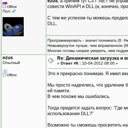
ezus
, а причём тут C#? .NET не упр
совести WinAPI и DLL (и, конечно, пр
Offline
Пол:
С тем же успехом ты можешь проделат
DLL.
Программировать - значит понимать (К. Н
Невывернутое лучше, чем вправленное (М
Многие готовы скорее умереть, чем подум
ezus
Re: Динамическая загрузка и в
Опытный
«
Ответ #6 :
10-04-2012 08:00 »
Это я прекрасно понимаю. Я имел вв
Offline
Мы просто надеялись, что удаление
ей памяти.
В чем похоже мы ошибались.
Тогда придется задать вопрос: "Где
использовании DLL?"
Возможно ты сможешь просветить на