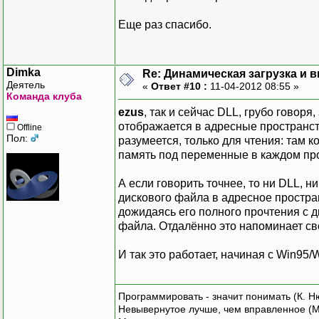
Еще раз спасибо.
Dimka
Re: Динамическая загрузка и в
Деятель
«
Ответ #10 :
11-04-2012 08:55 »
Команда клуба
ezus
, так и сейчас DLL, грубо говоря
отображается в адресные пространст
Offline
Пол:
разумеется, только для чтения: там к
память под переменные в каждом про
А если говорить точнее, то ни DLL, 
дискового файла в адресное простран
дожидаясь его полного прочтения с д
файла. Отдалённо это напоминает св
И так это работает, начиная с Win95/
Программировать - значит понимать (К. Н
Невывернутое лучше, чем вправленное (М