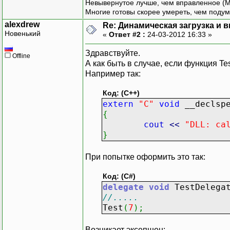
Невывернутое лучше, чем вправленное (М
static
void
Main
Многие готовы скорее умереть, чем подум
{
alexdrew
Re: Динамическая загрузка и в
Console
.
Writ
Новенький
«
Ответ #2 :
24-03-2012 16:33 »
IntPtr hModu
if
(
hModule
Здравствуйте.
Offline
{
А как быть в случае, если функция T
Console
.
Например так:
}
else
Код: (C++)
{
extern
"C"
void
__declsp
IntPtr ptrT
{
if
(
ptrT
cout
<<
"DLL: ca
{
}
Consol
}
При попытке оформить это так:
else
{
Код: (C#)
TestDelegat
delegate
void
TestDelega
//.....
/// 
Test
(
7
)
;
Test
Возникает эксепшен: