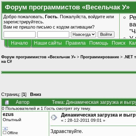
Форум программистов «Весельчак У»
Добро пожаловать,
Гость
. Пожалуйста,
войдите
или
Ре
зарегистрируйтесь
.
ва
Вам не пришло
письмо с кодом активации?
"Ч
У 
Начало
Наши сайты
Правила
Помощь
Поиск
Ка
от
зн
Форум программистов «Весельчак У»
>
Программирование
>
.NET 
на C#
Страниц: [
1
]
Вниз
Автор
Тема: Динамическая загрузка и выгр
0 Пользователей и 1 Гость смотрят эту тему.
ezus
Динамическая загрузка и выгр
Опытный
«
:
28-12-2011 09:01 »
Здравствуйте.
Offline