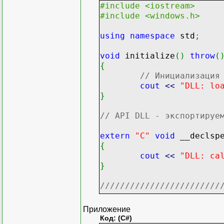
#include <iostream>
#include <windows.h>
using
namespace
std
;
void
initialize
(
)
throw
(
{
// Инициализация
cout
<<
"DLL: lo
}
// API DLL - экспортируе
extern
"C"
void
__declsp
{
cout
<<
"DLL: ca
}
////////////////////////
void
finalize
(
)
throw
(
)
Приложение
{
Код: (C#)