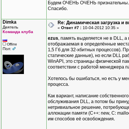
Будем ОЧЕНЬ ОЧЕНЬ признательны.
Спасибо.
Dimka
Re: Динамическая загрузка и в
Деятель
«
Ответ #7 :
10-04-2012 10:35 »
Команда клуба
ezus
, память выделяется не в DLL, а
отображаемая в определённые места 
Offline
Пол:
1,5 Гб для 32-хбитных процессов). Пр
статические данные), но если DLL раб
WinAPI, это страницы физической па
соответствии с работой менеджера п
Хотелось бы ошибаться, но есть у мен
процесса.
Как вариант, написание собственног
обслуживания DLL, а потом бы прину
нетривиальное решение, потребующе
аллокации памяти (C++: new, C: mallo
им способов её освобождения.