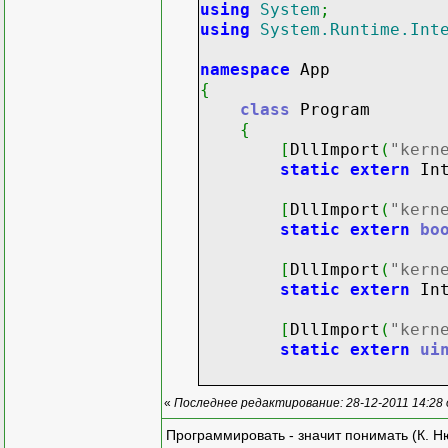
// Завершающие д
using
System
;
cout
<<
"DLL: is
using
System.Runtime.Int
}
namespace
App
BOOL WINAPI DllMain
(
HAND
{
{
class
Program
switch
(
dwReason
)
{
{
[
DllImport
(
"kern
case
DLL_PROCESS_
static
extern
Int
initializ
break
;
[
DllImport
(
"kern
case
DLL_PROCESS_
static
extern
bo
finalize
break
;
[
DllImport
(
"kern
}
static
extern
Int
return
TRUE
;
}
[
DllImport
(
"kern
static
extern
ui
«
Последнее редактирование: 28-12-2011 14:28
delegate
void
Tes
Программировать - значит понимать (К. Н