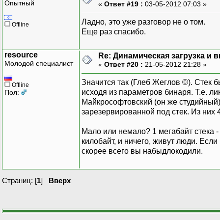
Опытный
«
Ответ #19 :
03-05-2012 07:03 »
Ладно, это уже разговор не о том.
Offline
Еще раз спасибо.
resource
Re: Динамическая загрузка и в
Молодой специалист
«
Ответ #20 :
21-05-2012 21:28 »
Значится так (Глеб Жеглов ©). Стек
Offline
исходя из параметров бинаря. Т.е. лин
Пол:
Майкрософтовский (он же студийный)
зарезервированной под стек. Из них 
Мало или немало? 1 мегабайт стека -
килобайт, и ничего, живут люди. Если
скорее всего вы набыдлокодили.
Страниц: [
1
]
Вверх