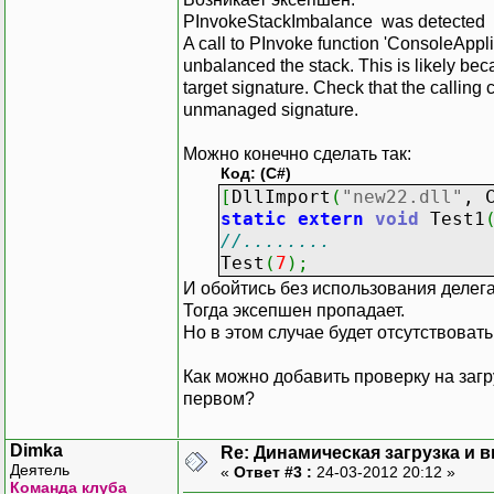
PInvokeStackImbalance was detected
////
A call to PInvoke function 'ConsoleApp
}
unbalanced the stack. This is likely 
FreeLibrar
target signature. Check that the calling
}
unmanaged signature.
Console
.
Writ
Console
.
Read
Можно конечно сделать так:
}
Код: (C#)
}
[
DllImport
(
"new22.dll"
, 
}
static
extern
void
Test1
//........
Test
(
7
)
;
И обойтись без использования делега
Тогда эксепшен пропадает.
Но в этом случае будет отсутствовать 
Как можно добавить проверку на загр
первом?
Dimka
Re: Динамическая загрузка и в
Деятель
«
Ответ #3 :
24-03-2012 20:12 »
Команда клуба