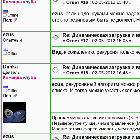
Команда клуба
«
Ответ #16 :
02-05-2012 13:48 »
ezus
, если надо, руками можно задава
Offline
стек-то резиновым быть не должен. Не
Пол:
ezus
Re: Динамическая загрузка и в
Опытный
«
Ответ #17 :
02-05-2012 15:05 »
Вад
, к сожалению, рекурсия только ч
Offline
Dimka
Re: Динамическая загрузка и в
Деятель
«
Ответ #18 :
02-05-2012 16:43 »
Команда клуба
ezus
, рекурсивный алгоритм можно р
списка. И тогда можно ужасть сколько 
Offline
Пол:
Программировать - значит понимать (К. Н
Невывернутое лучше, чем вправленное (М
Многие готовы скорее умереть, чем подум
ezus
Re: Динамическая загрузка и в