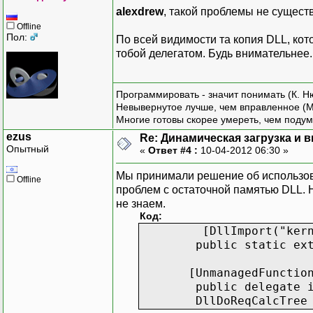
alexdrew
, такой проблемы не сущест
Offline
Пол:
По всей видимости та копия DLL, кот
тобой делегатом. Будь внимательнее.
Программировать - значит понимать (К. Н
Невывернутое лучше, чем вправленное (М
Многие готовы скорее умереть, чем подум
ezus
Re: Динамическая загрузка и в
Опытный
«
Ответ #4 :
10-04-2012 06:30 »
Мы принимали решение об использова
Offline
проблем с остаточной памятью DLL. Н
не знаем.
Код:
[DllImport("kernel
public static extern 
[UnmanagedFunctionPoi
public delegate int Dll
DllDoReqCalcTree _f