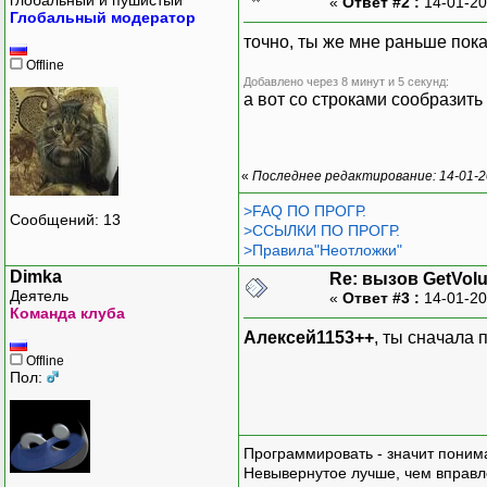
«
Ответ #2 :
14-01-20
Глобальный модератор
точно, ты же мне раньше пока
Offline
Добавлено через 8 минут и 5 секунд:
а вот со строками сообразить
«
Последнее редактирование: 14-01-2
>FAQ ПО ПРОГР.
Сообщений: 13
>ССЫЛКИ ПО ПРОГР.
>Правила"Неотложки"
Dimka
Re: вызов GetVol
Деятель
«
Ответ #3 :
14-01-20
Команда клуба
Алексей1153++
, ты сначала 
Offline
Пол:
Программировать - значит понима
Невывернутое лучше, чем вправл