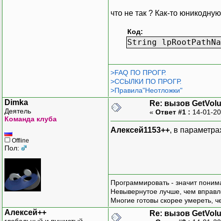
что не так ? Как-то юникодну
Код:
String lpRootP
>FAQ ПО ПРОГР.
);
>ССЫЛКИ ПО ПРОГР.
>Правила"Неотложки"
[Dl
Dimka
Re: вызов GetVol
pub
Деятель
«
Ответ #1 :
14-01-20
(
Команда клуба
);
Алексей1153++
, в параметра
Offline
pub
Пол:
{
}
Программировать - значит понима
Невывернутое лучше, чем вправл
pri
Многие готовы скорее умереть, ч
{
Алексей++
Re: вызов GetVol
глобальный и пушистый