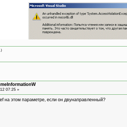
.)
umeInformationW
12 07:25 »
я ref на этом параметре, если он двунаправленный?