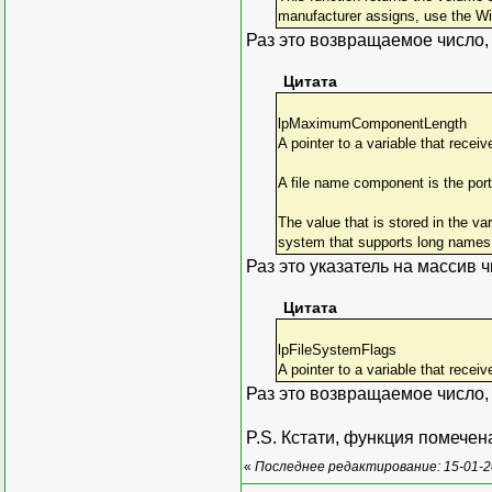
manufacturer assigns, use the W
Раз это возвращаемое число, з
Цитата
lpMaximumComponentLength
A pointer to a variable that rece
A file name component is the por
The value that is stored in the v
system that supports long names, 
Раз это указатель на массив ч
Цитата
lpFileSystemFlags
A pointer to a variable that recei
Раз это возвращаемое число, з
P.S. Кстати, функция помечена
«
Последнее редактирование: 15-01-2