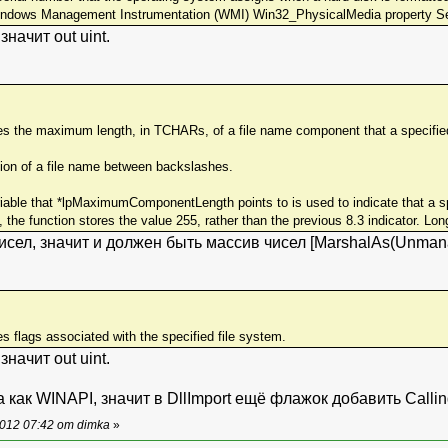
indows Management Instrumentation (WMI) Win32_PhysicalMedia property Se
начит out uint.
ives the maximum length, in TCHARs, of a file name component that a specifie
tion of a file name between backslashes.
ariable that *lpMaximumComponentLength points to is used to indicate that a s
the function stores the value 255, rather than the previous 8.3 indicator. 
исел, значит и должен быть массив чисел [MarshalAs(Unmanag
ves flags associated with the specified file system.
начит out uint.
 как WINAPI, значит в DllImport ещё флажок добавить Callin
012 07:42 от dimka
»