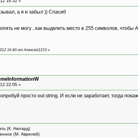
12 16:32 »
String lpVolumeNameBuffer ;
uint nVolumeNameSize = 255;
зывал, а я и забыл )) Спасиб
uint lpVolumeSerialNumber ;
uint lpMaximumComponentLength;
uint lpFileSystemFlags ;
 опять не могу , как выделить место в 255 символов, чтоб
String lpFileSystemNameBuffer ;
uint nFileSystemNameSize = 255;
012 16:40 от Алексей1153
»
if(0!=GetVolumeInformationW
(
lpRootPathName ,
out lpVolumeNameBuffer ,
nVolumeNameSize ,
umeInformationW
out lpVolumeSerialNumber ,
12 22:05 »
out lpMaximumComponentLength,
попробуй просто out string. И если не заработает, тогда пока
out lpFileSystemFlags ,
out lpFileSystemNameBuffer ,
nFileSystemNameSize
)
)
ть (К. Нюгард)
{
енное (М. Аврелий)