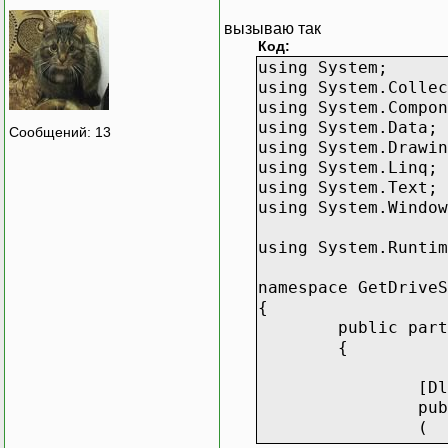
вызываю так
Код:
using System;
using System.Collec
using System.Compon
using System.Data;
Сообщений: 13
using System.Drawin
using System.Linq;
using System.Text;
using System.Window
using System.Runtim
namespace GetDriveS
{
public part
{
[Dl
pub
(