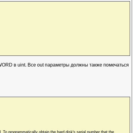
DWORD в uint. Все out параметры должны также помечаться
. To programmatically obtain the hard disk's serial number that the