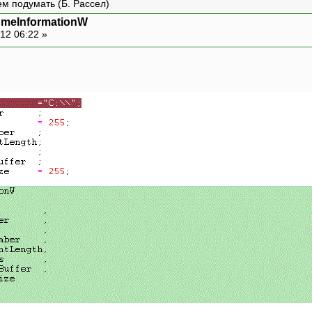
ем подумать (Б. Рассел)
}
umeInformationW
12 06:22 »
uint err=GetLastError();