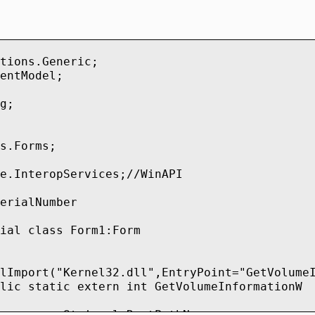
tions.Generic;
entModel;
g;
s.Forms;
e.InteropServices;//WinAPI
erialNumber
ial class Form1:Form
lImport("Kernel32.dll",EntryPoint="GetVolume
lic static extern int GetVolumeInformationW
String lpRootPathName ,