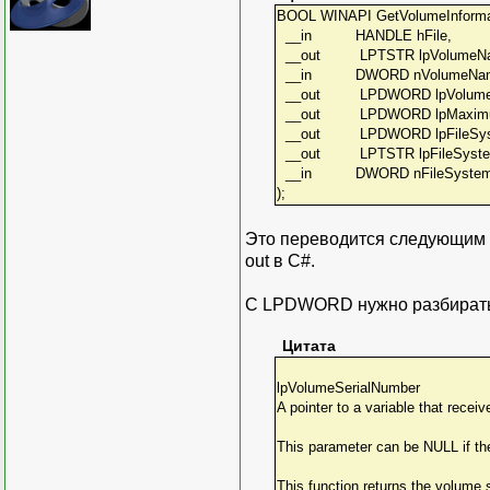
BOOL WINAPI GetVolumeInforma
__in HANDLE hFile,
__out LPTSTR lpVolumeNam
__in DWORD nVolumeName
__out LPDWORD lpVolumeSe
__out LPDWORD lpMaximum
__out LPDWORD lpFileSyst
__out LPTSTR lpFileSystem
__in DWORD nFileSystem
);
Это переводится следующим о
out в C#.
С LPDWORD нужно разбирать
Цитата
lpVolumeSerialNumber
A pointer to a variable that recei
This parameter can be NULL if the
This function returns the volume 