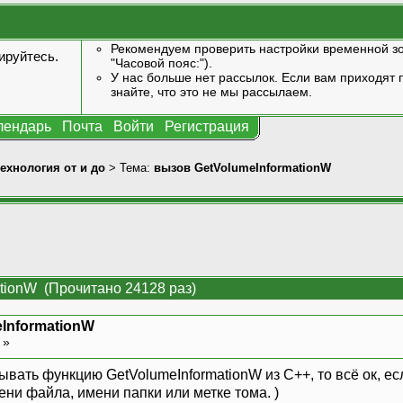
Рекомендуем проверить настройки временной зо
ируйтесь
.
"Часовой пояс:").
У нас больше нет рассылок. Если вам приходят п
знайте, что это не мы рассылаем.
лендарь
Почта
Войти
Регистрация
технология от и до
> Тема:
вызов GetVolumeInformationW
tionW (Прочитано 24128 раз)
InformationW
0 »
вать функцию GetVolumeInformationW из C++, то всё ок, ес
ни файла, имени папки или метке тома. )