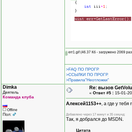
err1.gif
(46.37 Кб - загружено 2069 раз
>FAQ ПО ПРОГР.
>ССЫЛКИ ПО ПРОГР.
>Правила"Неотложки"
Dimka
Re: вызов GetVol
Деятель
«
Ответ #5 :
15-01-20
Команда клуба
Алексей1153++
, а где у теб
Offline
Пол:
Добавлено через 17 минут и 35 секунд:
Так, я добрался до MSDN.
Цитата