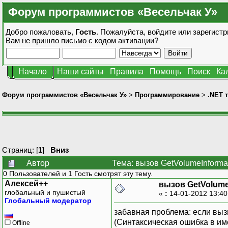
Форум программистов «Весельчак У»
Добро пожаловать,
Гость
. Пожалуйста,
войдите
или
зарегистр
Вам не пришло
письмо с кодом активации?
Начало
Наши сайты
Правила
Помощь
Поиск
Ка
Форум программистов «Весельчак У»
>
Программирование
>
.NET 
Страниц: [
1
]
Вниз
Автор
Тема: вызов GetVolumeInforma
0 Пользователей и 1 Гость смотрят эту тему.
Алексей++
вызов GetVolume
глобальный и пушистый
«
:
14-01-2012 13:4
Глобальный модератор
забавная проблема: если вызы
(Синтаксическая ошибка в име
Offline