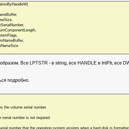
tionByHandleW(
eBuffer,
Size,
rialNumber,
ComponentLength,
emFlags,
NameBuffer,
NameSize
бразом. Все LPTSTR - в string, все HANDLE в IntPtr, все 
ся подробно.
ves the volume serial number.
 serial number is not required.
serial number that the operating system assigns when a hard disk is formatted