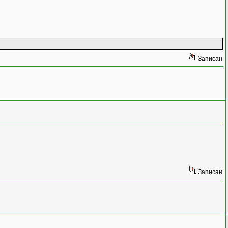
Записан
ror")]
Записан
entArgs e)