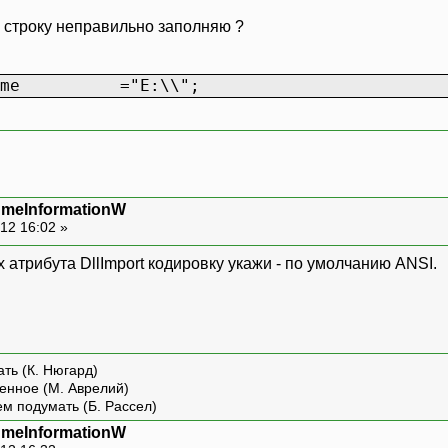
out String lpVolumeNameBuffer ,
ю строку неправильно заполняю ?
uint nVolumeNameSize ,
out uint lpVolumeSerialNumber ,
out uint lpMaximumComponentLength,
athName ="E:\\";
out uint lpFileSystemFlags ,
out String lpFileSystemNameBuffer ,
uint nFileSystemNameSize
lImport("Kernel32.dll",EntryPoint="GetLastEr
umeInformationW
lic static extern uint GetLastError
12 16:02 »
х атрибута DllImport кодировку укажи - по умолчанию ANSI.
lic Form1()
InitializeComponent();
ть (К. Нюгард)
енное (М. Аврелий)
vate void but_getinfo_Click(object sender,Ev
ем подумать (Б. Рассел)
umeInformationW
String lpRootPathName ="E:\\";