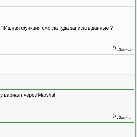
ы АПИшная функция смогла туда записать данные ?
Записан
жу вариант через Marshal.
Записан