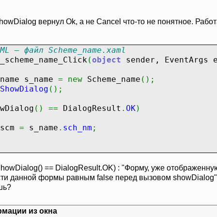
lignment="Bottom"
t="23"
howDialog вернул Ok, а не Cancel что-то не понятное. Работ
="75">
on>
nel>
ML – файл Scheme_name.xaml
_scheme_name_Click
(
object
sender, EventArgs 
 s_name
=
new
Scheme_name
(
)
;
ShowDialog
(
)
;
wDialog
(
)
==
DialogResult
.
OK
)
cm
=
s_name
.
sch_nm
;
ShowDialog() == DialogResult.OK) : "Форму, уже отображенну
ти данной формы равным false перед вызовом showDialog"
шь?
рмации из окна