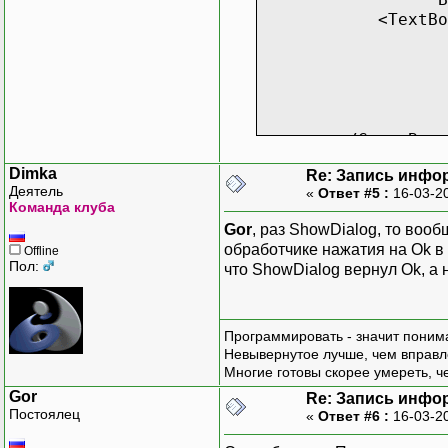
<TextBox x:Na
KeyUp="n
VerticalA
Margin="
Height
Width="
</GroupBox>
<GroupBox Gri
Dimka
Re: Запись инфо
Background
Деятель
«
Ответ #5 :
16-03-2
<StackPanel Or
Команда клуба
<Button x:N
Gor
, раз ShowDialog, то воо
Conten
обработчике нажатия на Ok в
Offline
Click="bu
Пол:
что ShowDialog вернул Ok, а 
Margin=
VerticalA
Heigh
Программировать - значит понима
Width
Невывернутое лучше, чем вправл
</Butt
Многие готовы скорее умереть, ч
<Button x:Na
Gor
Content
Re: Запись инфо
Постоялец
«
Ответ #6 :
16-03-2
Click="but
Margin=