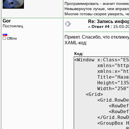
Программировать - значит понима
if
(
l_
Невывернутое лучше, чем вправл
{
Многие готовы скорее умереть, ч
//З
Gor
Re: Запись инфо
XNamesp
Постоялец
«
Ответ #4 :
15-03-2
...................
Привет. Спасибо, что откликн
Offline
}
XAML-код:
}
Код:
<Window x:Class="ES
xmlns="http://sc
xmlns:x="http://
Title="Назван
Height="135
Width="250"
<Grid>
<Grid.RowDefi
<RowDefinitio
<RowDefinitio
</Grid.RowDef
<GroupBox Header
Background