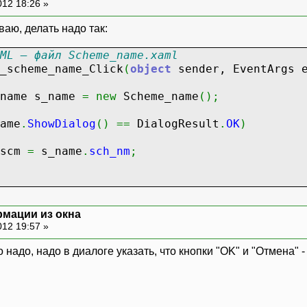
012 18:26 »
ваю, делать надо так:
ML – файл Scheme_name.xaml
_scheme_name_Click
(
object
sender, EventArgs 
 s_name
=
new
Scheme_name
(
)
;
ame
.
ShowDialog
(
)
==
DialogResult
.
OK
)
cm
=
s_name
.
sch_nm
;
рмации из окна
012 19:57 »
надо, надо в диалоге указать, что кнопки "OK" и "Отмена" -