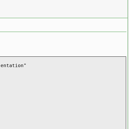
АЯ
;
//пространство имен
entation"