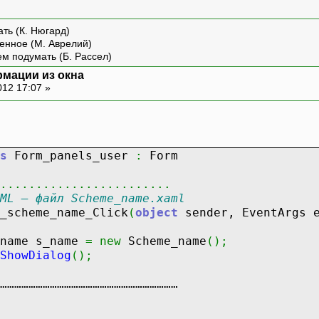
ть (К. Нюгард)
енное (М. Аврелий)
ем подумать (Б. Рассел)
рмации из окна
012 17:07 »
s
Form_panels_user
:
Form
........................
ML – файл Scheme_name.xaml
_scheme_name_Click
(
object
sender, EventArgs 
 s_name
=
new
Scheme_name
(
)
;
ShowDialog
(
)
;
…………………………………………………………………