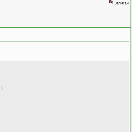
Записан
e
)