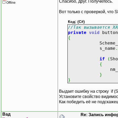
Спасибо, друг. Получилось.
VerticalA
Offline
Heigh
Вот только с проверкой, что S
Width
</Butt
Код: (C#)
</StackPa
//Так вызывается XA
</GroupBox>
private
void
button
</Grid>
{
</Window>
Scheme_name
s_name
.
if
(
Sho
{
nm_s
}
}
Выдает ошибку на строку if (
Установите свойство видимос
Как победить её не подскаже
Вад
Re: Запись инфо