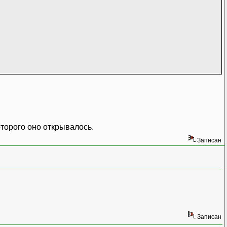
rgs e
)
TBOXA ЭТОГО ОКНА ИНФОРМАЦИЯ (НАПРИМЕР, КАКОЕ-
оторого оно открывалось.
Записан
te
)
;
Записан