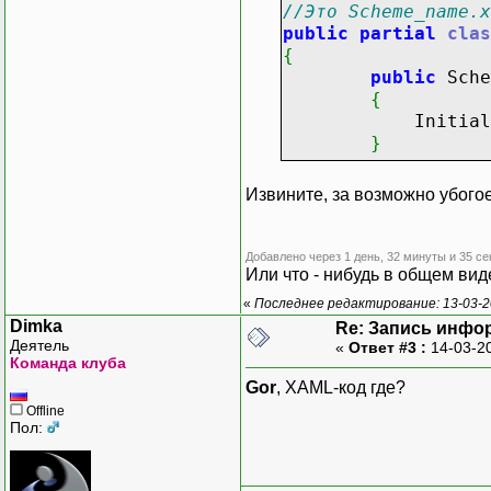
//Это Scheme_name.x
public
partial
clas
{
public
Sche
{
InitializeC
}
private
voi
Извините, за возможно убого
{
///В Д
}
Добавлено через 1 день, 32 минуты и 35 се
}
Или что - нибудь в общем вид
«
Последнее редактирование: 13-03-2
//Например сюда
Dimka
Re: Запись инфо
Деятель
«
Ответ #3 :
14-03-2
private
void
Form_p
Команда клуба
{
Gor
, XAML-код где?
FileStream
Offline
fin
=
n
Пол:
long
l_
fin
.
Clo