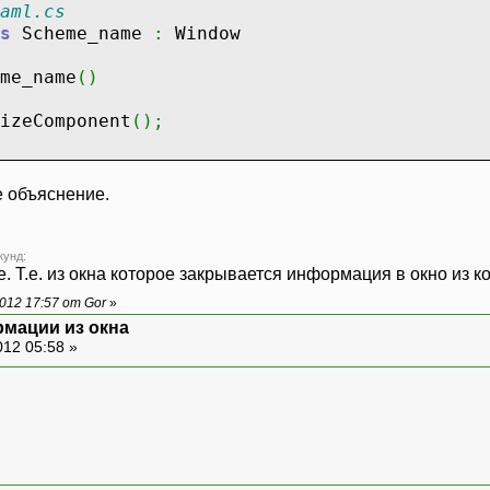
aml.cs
s
Scheme_name
:
Window
me_name
(
)
omponent
(
)
;
d
button_ok_Click
(
object
sender, RoutedEventA
е объяснение.
АННОМ СОБЫТИИ (ПО НАЖАТИЮ ЭТОЙ КНОПКИ) ИЗ EDI
кунд:
е. Т.е. из окна которое закрывается информация в окно из к
012 17:57 от Gor
»
рмации из окна
012 05:58 »
anels_user_Load
(
object
sender, EventArgs e
)
 fin
;
ew
FileStream
(
"DOS.xml"
, FileMode
.
OpenOrCrea
fin
=
fin
.
Length
;
se
(
)
;