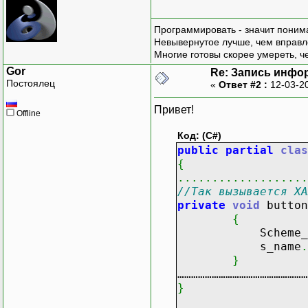
Программировать - значит понима
Невывернутое лучше, чем вправл
Многие готовы скорее умереть, ч
Gor
Re: Запись инфо
Постоялец
«
Ответ #2 :
12-03-2
Привет!
Offline
Код: (C#)
public
partial
clas
{
...................
//Так вызывается XA
private
void
button
{
Scheme_name
s_name
.
}
…………………………………………………
}