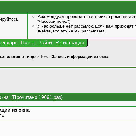
Рекомендуем проверить настройки временной зо
ируйтесь
.
"Часовой пояс:").
У нас больше нет рассылок. Если вам приходят п
знайте, что это не мы рассылаем.
лендарь
Почта
Войти
Регистрация
технология от и до
> Тема:
Запись информации из окна
окна (Прочитано 19691 раз)
ции из окна
2 »