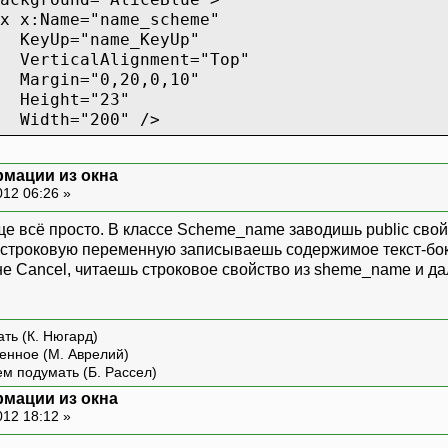
me="name_scheme"
ame_KeyUp"
lignment="Top"
0,20,0,10"
="23"
200" />
d.Row="1"
рмации из окна
="AliceBlue">
012 06:26 »
ientation="Horizontal">
ame="button_ok"
бще всё просто. В классе Scheme_name заводишь public сво
t="Да"
 строковую переменную записываешь содержимое текст-бокс
tton_ok_Click"
не Cancel, читаешь строковое свойство из sheme_name и да
"10,0,0,0"
lignment="Bottom"
t="23"
ть (К. Нюгард)
="75">
енное (М. Аврелий)
on>
ем подумать (Б. Рассел)
me="button_cancel"
="Отмена"
рмации из окна
012 18:12 »
ton_cancel_Click"
"50,0,0,0"