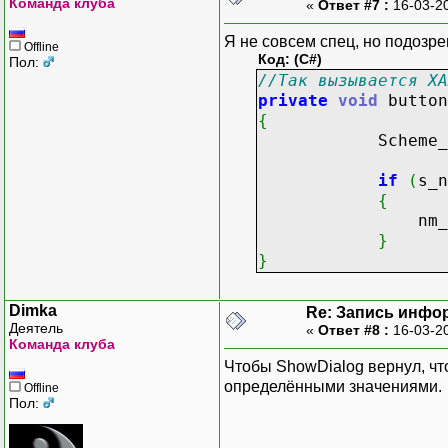
Команда клуба
«
Ответ #7 :
16-03-2
Я не совсем спец, но подозре
Offline
Код: (C#)
Пол:
//Так вызывается XA
private
void
button
{
Scheme_name
if
(
s_n
{
nm_s
}
}
Dimka
Re: Запись инфо
Деятель
«
Ответ #8 :
16-03-2
Команда клуба
Чтобы ShowDialog вернул, что 
определёнными значениями.
Offline
Пол: