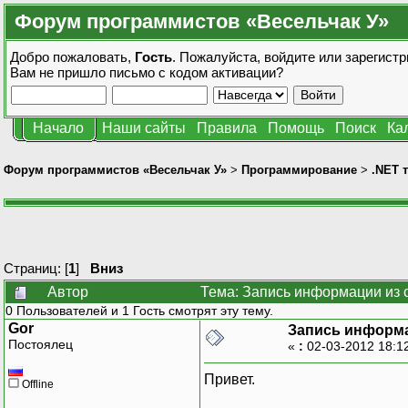
Форум программистов «Весельчак У»
Добро пожаловать,
Гость
. Пожалуйста,
войдите
или
зарегистр
Вам не пришло
письмо с кодом активации?
Начало
Наши сайты
Правила
Помощь
Поиск
Ка
Форум программистов «Весельчак У»
>
Программирование
>
.NET 
Страниц: [
1
]
Вниз
Автор
Тема: Запись информации из 
0 Пользователей и 1 Гость смотрят эту тему.
Gor
Запись информа
Постоялец
«
:
02-03-2012 18:1
Привет.
Offline