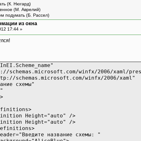
ть (К. Нюгард)
fin
==
0
)
енное (М. Аврелий)
ем подумать (Б. Рассел)
аписываем в "DOS.xml"
рмации из окна
ace
tp
=
"http://www.novo.ru/"
+
ПЕРЕМЕНН
012 17:44 »
...................
улся!
InEI.Scheme_name"
hemas.microsoft.com/winfx/2006/xaml/pres
schemas.microsoft.com/winfx/2006/xaml"
ие схемы"
"
>
nitions>
n Height="auto" />
n Height="auto" />
initions>
="Введите название схемы: "
="AliceBlue">