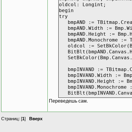
oldcol: Longint;
begin
try
bmpAND := TBitmap.Crea
bmpAND.Width := Bmp.Wi
bmpAND.Height := Bmp.H
bmpAND.Monochrome := T
oldcol := SetBkColor(Bm
BitBlt(bmpAND.Canvas.Han
SetBkColor(Bmp.Canvas.
bmpINVAND := TBitmap.C
bmpINVAND.Width := Bmp
bmpINVAND.Height := Bm
bmpINVAND.Monochrome :
BitBlt(bmpINVAND.Canvas.
Переведешь сам.
bmpXOR := TBitmap.Crea
bmpXOR.Width := Bmp.Wi
bmpXOR.Height := Bmp.H
Страниц: [
1
]
Вверх
BitBlt(bmpXOR.Canvas.Han
BitBlt(bmpXOR.Canvas.Han