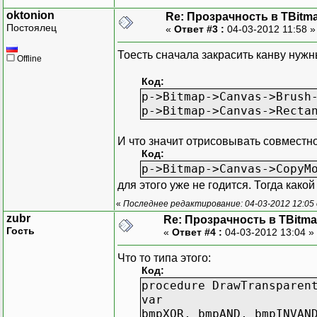
oktonion
Re: Прозрачность в TBitm
Постоялец
«
Ответ #3 :
04-03-2012 11:58 
Тоесть сначала закрасить канву нужн
Offline
Код:
p->Bitmap->Canvas->Brush
p->Bitmap->Canvas->Recta
И что значит отрисовывать совместн
Код:
p->Bitmap->Canvas->CopyM
для этого уже не годится. Тогда како
«
Последнее редактирование: 04-03-2012 12:05 
zubr
Re: Прозрачность в TBitm
Гость
«
Ответ #4 :
04-03-2012 13:04 »
Что то типа этого:
Код:
procedure DrawTransparen
var
bmpXOR, bmpAND, bmpINVAN