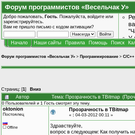
Форум программистов «Весельчак У»
Добро пожаловать,
Гость
. Пожалуйста,
войдите
или
Ре
зарегистрируйтесь
.
ва
Вам не пришло
письмо с кодом активации?
"Ч
У 
Начало
Наши сайты
Правила
Помощь
Поиск
Ка
от
зн
Форум программистов «Весельчак У»
>
Программирование
>
C/C++
Страниц: [
1
]
Вниз
Автор
Тема: Прозрачность в TBitmap (Проч
0 Пользователей и 1 Гость смотрят эту тему.
oktonion
Прозрачность в TBitmap
Постоялец
«
:
04-03-2012 00:11 »
Здравствуйте,
Offline
вопрос в следующем: Как получить н