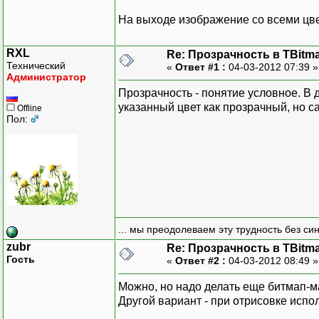
delete p;
На выходе изображение со всеми цве
RXL
Re: Прозрачность в TBitm
Технический
«
Ответ #1 :
04-03-2012 07:39 
Администратор
Прозрачность - понятие условное. В
указанный цвет как прозрачный, но с
Offline
Пол:
... мы преодолеваем эту трудность без си
zubr
Re: Прозрачность в TBitm
Гость
«
Ответ #2 :
04-03-2012 08:49 
Можно, но надо делать еще битмап-ма
Другой вариант - при отрисовке испо