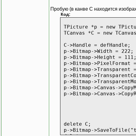
Пробую (в канве C находится изображ
Код:
TPicture *p = new TPict
TCanvas *C = new TCanva
C->Handle = defHandle;
p->Bitmap->Width = 222;
p->Bitmap->Height = 111
p->Bitmap->PixelFormat =
p->Bitmap->Transparent =
p->Bitmap->TransparentCo
p->Bitmap->TransparentMo
p->Bitmap->Canvas->CopyM
p->Bitmap->Canvas->Copy
TRect(0, 0
C
TRect(55, 
)
delete C;
p->Bitmap->SaveToFile("t