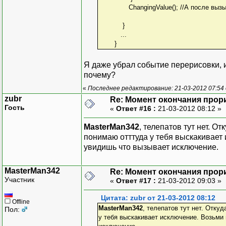
ChangingValue(); //А после вызыва
}
...
}
Я даже убрал событие перерисовки, и
почему?
«
Последнее редактирование: 21-03-2012 07:54
zubr
Re: Момент окончания прор
Гость
«
Ответ #16 :
21-03-2012 08:12 »
MasterMan342
, телепатов тут нет. О
понимаю отттуда у тебя выскакивает 
увидишь что вызывает исключение.
MasterMan342
Re: Момент окончания прор
Участник
«
Ответ #17 :
21-03-2012 09:03 »
Цитата: zubr от 21-03-2012 08:12
Offline
MasterMan342
, телепатов тут нет. Отку
Пол:
у тебя выскакивает исключение. Возьми 