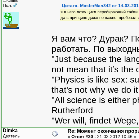
Offline
Пол:
Цитата: MasterMan342 от 14-03-201
я в него ложу цикл перебирающий таблиц
да в принципе даже не важно, пробовал 
Я вам что? Дурак? П
работать. По выходн
"Just because the lan
not mean that it’s the 
"Physics is like sex: s
that's not why we do i
"All science is either 
Rutherford
"Wer will, findet Wege,
Dimka
Re: Момент окончания прор
Деятель
«
Ответ #20 :
21-03-2012 10:46 »