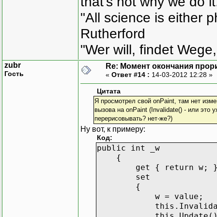
that's not why we do i
"All science is either 
Rutherford
"Wer will, findet Wege,
zubr
Re: Момент окончания прор
Гость
«
Ответ #14 :
14-03-2012 12:28 »
Цитата
Я просмотрел свой onPaint, там нет изме
вызова на onPaint (Invalidate() - или эт
перерисовывать? нет-же?)
Ну вот, к примеру:
Код:
public int _w
{
get { return w; 
set
{
w = value;
this.Invalidat
this.Update()