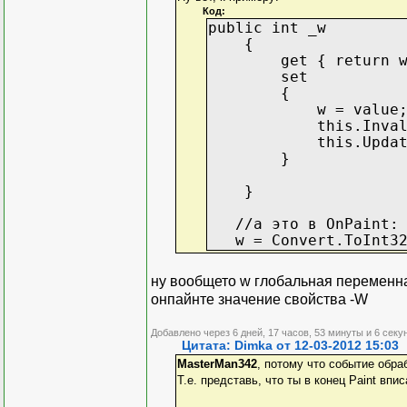
Код:
public int _w
{
get { return w
set
{
w = value
this.Invalida
this.Update
}
}
//а это в OnPaint:
w = Convert.ToInt32(
ну вообщето w глобальная переменная
онпайнте значение свойства -W
Добавлено через 6 дней, 17 часов, 53 минуты и 6 секу
Цитата: Dimka от 12-03-2012 15:03
MasterMan342
, потому что событие обр
Т.е. представь, что ты в конец Paint вп