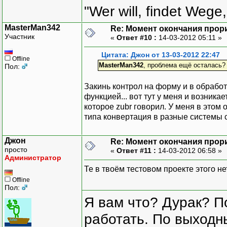
"Wer will, findet Wege,
MasterMan342
Re: Момент окончания прор
Участник
«
Ответ #10 :
14-03-2012 05:11 »
Цитата: Джон от 13-03-2012 22:47
Offline
MasterMan342
, проблема ещё осталась? 
Пол:
Закинь контрол на форму и в обработ
функцией... вот тут у меня и возника
которое zubr говорил. У меня в этом о
типа конвертация в разные системы с
Джон
Re: Момент окончания прор
просто
«
Ответ #11 :
14-03-2012 06:58 »
Администратор
Те в твоём тестовом проекте этого не
Offline
Пол:
Я вам что? Дурак? П
работать. По выходн