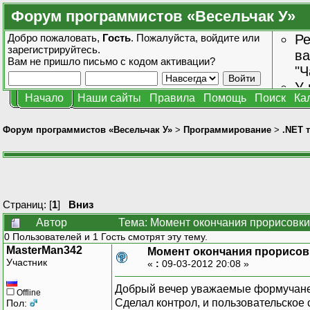
Форум программистов «Весельчак У»
Добро пожаловать,
Гость
. Пожалуйста,
войдите
или
Ре
зарегистрируйтесь
.
ва
Вам не пришло
письмо с кодом активации?
"Ч
У 
Начало
Наши сайты
Правила
Помощь
Поиск
Ка
от
зн
Форум программистов «Весельчак У»
>
Программирование
>
.NET 
Страниц: [
1
]
Вниз
Автор
Тема: Момент окончания прорисовки
0 Пользователей и 1 Гость смотрят эту тему.
MasterMan342
Момент окончания прорисов
Участник
«
:
09-03-2012 20:08 »
Добрый вечер уважаемые формучане
Offline
Сделал контрол, и пользовательское 
Пол: