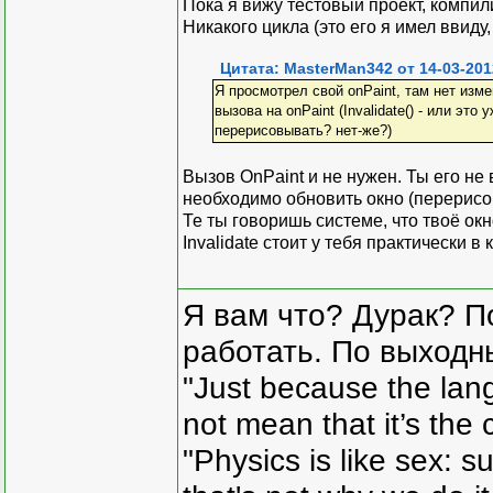
Пока я вижу тестовый проект, компил
Никакого цикла (это его я имел ввиду,
Цитата: MasterMan342 от 14-03-201
Я просмотрел свой onPaint, там нет изме
вызова на onPaint (Invalidate() - или эт
перерисовывать? нет-же?)
Вызов OnPaint и не нужен. Ты его не
необходимо обновить окно (перерисова
Те ты говоришь системе, что твоё окн
Invalidate стоит у тебя практически в
Я вам что? Дурак? П
работать. По выходн
"Just because the lan
not mean that it’s the 
"Physics is like sex: s