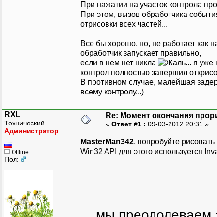
При нажатии на участок контрола про
При этом, вызов обработчика события
отрисовки всех частей...
Все бы хорошо, но, не работает как 
обработчик запускает правильно,
если в нем нет цикла
... я уж
контрол полностью завершил открисо
В противном случае, малейшая задерж
всему контролу...)
RXL
Re: Момент окончания прор
Технический
«
Ответ #1 :
09-03-2012 20:31 »
Администратор
MasterMan342
, попробуйте рисовать 
Win32 API для этого используется Inv
Offline
Пол:
... мы преодолеваем 