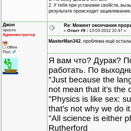
2. У тебя при установке свойств, вы
результате происходит зацикливание
Джон
Re: Момент окончания прор
просто
«
Ответ #9 :
13-03-2012 22:47 »
Администратор
MasterMan342
, проблема ещё осталас
Offline
Пол:
Я вам что? Дурак? П
работать. По выходн
"Just because the lan
not mean that it’s the 
"Physics is like sex: s
that's not why we do i
"All science is either 
Rutherford