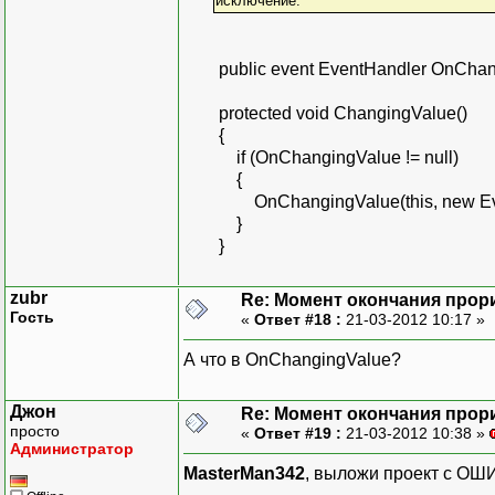
исключение.
public event EventHandler OnChan
protected void ChangingValue()
{
if (OnChangingValue != null)
{
OnChangingValue(this, new Even
}
}
zubr
Re: Момент окончания прор
Гость
«
Ответ #18 :
21-03-2012 10:17 »
А что в OnChangingValue?
Джон
Re: Момент окончания прор
просто
«
Ответ #19 :
21-03-2012 10:38 »
Администратор
MasterMan342
, выложи проект с ОШИ