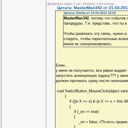
Добавлено через 1 час, 29 минут и 40 секунд:
Цитата: MasterMan342 от 21-03-201
Цитата: Dimka от 12-03-2012 15:03
MasterMan342
, потому что событие
процедуры. Т.е. представь, что ты в
Чтобы развязать эту связь, нужно в
следить, чтобы параллельные асинх
иначе их синхронизировать.
Блин...
у меня не получается, все равно выдает
запустить асинхронную задачу??? у меня
должен протекать сразу после окончания 
void SwitchButton_MouseClick(object sen
{
if (((e.X >= x) & (e.X <= x + this.Width 
{
if (_on == true)
{
_on = false; //То-есть прорисовка 
}