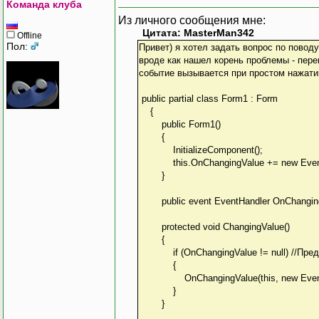
Команда клуба
Из личного сообщения мне:
Цитата: MasterMan342
Offline
Пол:
Привет) я хотел задать вопрос по поводу
вроде как нашел корень проблемы - перен
событие вызывается при простом нажатии
public partial class Form1 : Form
{
public Form1()
{
InitializeComponent();
this.OnChangingValue += new EventH
}
public event EventHandler OnChanging
protected void ChangingValue()
{
if (OnChangingValue != null) //Пр
{
OnChangingValue(this, new EventA
}
}