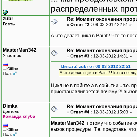
распределенных прот
zubr
Re: Момент окончания прор
Гость
«
Ответ #2 :
09-03-2012 22:51 »
А что делает цикл в Paint? Что то п
MasterMan342
Re: Момент окончания прор
Участник
«
Ответ #3 :
12-03-2012 14:31 »
Цитата: zubr от 09-03-2012 22:51
Offline
А что делает цикл в Paint? Что то посл
Пол:
Цикл не в пайнте а в событии... т.е.
приостанавливается! почему ?! вызо
Dimka
Re: Момент окончания прор
Деятель
«
Ответ #4 :
12-03-2012 15:03 »
Команда клуба
MasterMan342
, потому что событие 
вызов процедуры. Т.е. представь, что
Offline
Пол: