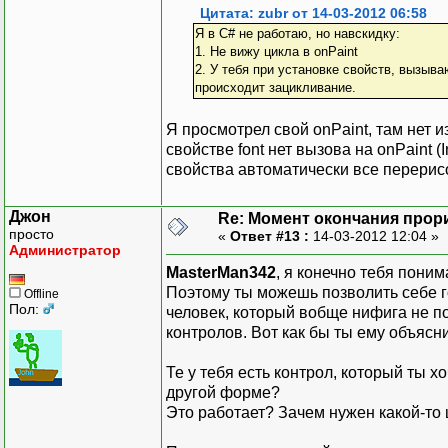
Цитата: zubr от 14-03-2012 06:58
Я в C# не работаю, но навскидку:
1. Не вижу цикла в onPaint
2. У тебя при установке свойств, вызыва
происходит зацикливание.
Я просмотрел свой onPaint, там нет 
свойстве font нет вызова на onPaint (
свойства автоматически все перерис
Джон
Re: Момент окончания прор
просто
«
Ответ #13 :
14-03-2012 12:04 »
Администратор
MasterMan342
, я конечно тебя поним
Поэтому ты можешь позволить себе г
Offline
Пол:
человек, который вобще нифига не п
контролов. Вот как бы ты ему объясн
Те у тебя есть контрол, который ты х
другой форме?
Это работает? Зачем нужен какой-то 