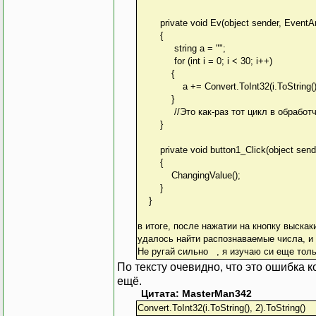
private void Ev(object sender, EventAr
{
string a = "";
for (int i = 0; i < 30; i++)
{
a += Convert.ToInt32(i.ToString(), 2
}
//Это как-раз тот цикл в обработчике
}
private void button1_Click(object sende
{
ChangingValue();
}
}
в итоге, после нажатии на кнопку выскак
удалось найти распознаваемые числа, и ц
Не ругай сильно , я изучаю си еще тольк
По тексту очевидно, что это ошибка 
ещё.
Цитата: MasterMan342
Convert.ToInt32(i.ToString(), 2).ToString()