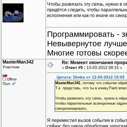
Чтобы развязать эту связь, нужно в 
придётся следить, чтобы параллельн
исполнения или как-то иначе их синх
Программировать - з
Невывернутое лучше,
Многие готовы скорее
MasterMan342
Re: Момент окончания прор
Участник
«
Ответ #5 :
13-03-2012 08:15 »
Цитата: Dimka от 12-03-2012 15:03
Offline
MasterMan342
, потому что событие обр
Пол:
Т.е. представь, что ты в конец Paint вп
Чтобы развязать эту связь, нужно в обр
чтобы параллельные асинхронные задачи 
синхронизировать.
Я переместил вызов события в событ
сейчас без цикла обработчик запускае