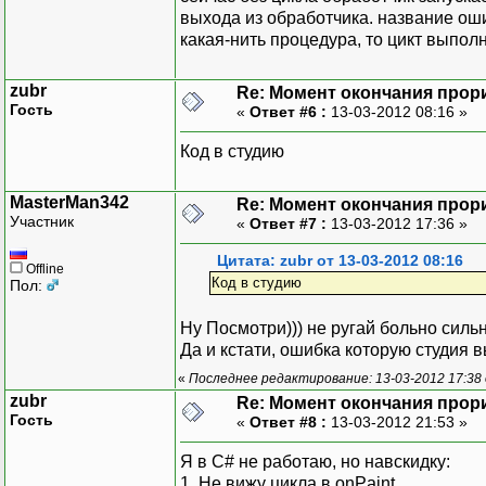
выхода из обработчика. название ош
какая-нить процедура, то цикт выполн
zubr
Re: Момент окончания прор
Гость
«
Ответ #6 :
13-03-2012 08:16 »
Код в студию
MasterMan342
Re: Момент окончания прор
Участник
«
Ответ #7 :
13-03-2012 17:36 »
Цитата: zubr от 13-03-2012 08:16
Offline
Код в студию
Пол:
Ну Посмотри))) не ругай больно сильн
Да и кстати, ошибка которую студия
«
Последнее редактирование: 13-03-2012 17:38
zubr
Re: Момент окончания прор
Гость
«
Ответ #8 :
13-03-2012 21:53 »
Я в C# не работаю, но навскидку:
1. Не вижу цикла в onPaint