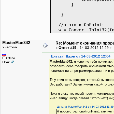
}
}
//а это в OnPaint:
w = Convert.ToInt32(fnt
MasterMan342
Re: Момент окончания прор
Участник
«
Ответ #15 :
14-03-2012 12:29 »
Цитата: Джон от 14-03-2012 12:04
Offline
MasterMan342
, я конечно тебя понимаю,
Пол:
позволить себе говорить обрывками мысл
понимает ни в программировании, ни в р
Те у тебя есть контрол, который ты хоче
Это работает? Зачем нужен какой-то цикл
Пока я вижу тестовый проект, компилиру
имел ввиду, когда сказал "этого нет") ни
Цитата: MasterMan342 от 14-03-2012 11:39
Я просмотрел свой onPaint, там нет