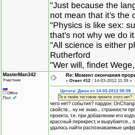
"Just because the lan
not mean that it’s the 
"Physics is like sex: s
that's not why we do i
"All science is either 
Rutherford
"Wer will, findet Wege,
MasterMan342
Re: Момент окончания прор
Участник
«
Ответ #12 :
14-03-2012 11:39 »
Цитата: Джон от 14-03-2012 06:58
Offline
Те в твоём тестовом проекте этого нет?
Пол:
чего нет? события? пардон: OnChang
свойств... ну не знаю... странности 
проекта, т.е. при добавлении его код
крассный перекрест, и вырубается...
удалось найти распознаваемые цифры.