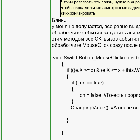
Чтобы развязать эту связь, нужно в обр
чтобы параллельные асинхронные задачи 
синхронизировать.
Блин...
у меня не получается, все равно выд
обработчике события запустить асинх
этим методом все ОК! вызов события 
обработчике MouseClick сразу после 
void SwitchButton_MouseClick(object 
{
if (((e.X >= x) & (e.X <= x + this.Width
{
if (_on == true)
{
_on = false; //То-есть прорисов
}
ChangingValue(); //А после вызы
}
...
}