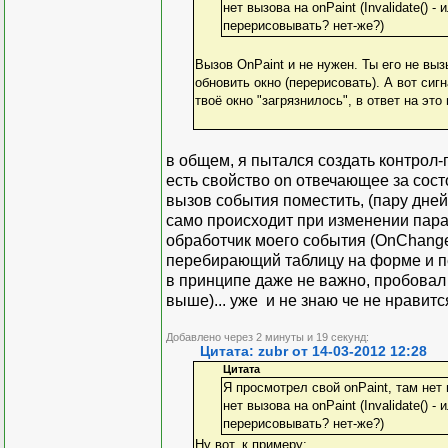
нет вызова на onPaint (Invalidate()
перерисовывать? нет-же?)
Вызов OnPaint и не нужен. Ты его не вы
обновить окно (перерисовать). А вот сигн
твоё окно "загрязнилось", в ответ на это
в общем, я пытался создать контрол-
есть свойство on отвечающее за сост
вызов события поместить, (пару дней 
само происходит при изменении парам
обработчик моего события (OnChanged
перебирающий таблицу на форме и пе
в принципе даже не важно, пробовал 
выше)... уже и не знаю че не нравит
Добавлено через 2 минуты и 19 секунд:
Цитата: zubr от 14-03-2012 12:28
Цитата
Я просмотрел свой onPaint, там нет
нет вызова на onPaint (Invalidate()
перерисовывать? нет-же?)
Ну вот, к примеру: