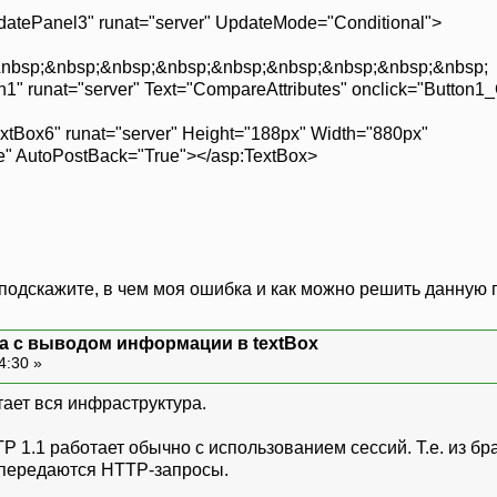
Panel3" runat="server" UpdateMode="Conditional">
&nbsp;&nbsp;&nbsp;&nbsp;&nbsp;&nbsp;&nbsp;&nbsp;
at="server" Text="CompareAttributes" onclick="Button1_Clic
" runat="server" Height="188px" Width="880px"
oPostBack="True"></asp:TextBox>
 подскажите, в чем моя ошибка и как можно решить данную 
ма с выводом информации в textBox
4:30 »
тает вся инфраструктура.
P 1.1 работает обычно с использованием сессий. Т.е. из б
передаются HTTP-запросы.