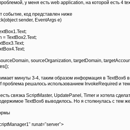
облемой, у меня есть web application, на которой есть 4 te
ает событие, код представлен ниже
(object sender, EventArgs e)
tBox1.Text;
= TextBox2.Text;
Box3.Text;
tBox4.Text;
urceDomain, sourceOrganization, targetDomain, targetAccount
utes();
имает минуты 3-4, таким образом информация в TextBox6 вы
f проблема решалось использованием InvokeRequired и текс
 есть связка ScriptMaster, UpdatePanel, Timer и хотела сде
держимое TextBox6 выводилось. Но я столкнулась с тем же 
ормы
ptManager1" runat="server">