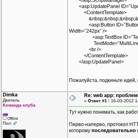
</asp:ScriptManager>
<asp:UpdatePanel ID="Update
<ContentTemplate>
&nbsp;&nbsp;&nbsp;&nbsp;
<asp:Button ID="Button1" run
Width="242px" />
<asp:TextBox ID="TextBox6
TextMode="MultiLine" Aut
<br />
</ContentTemplate>
</asp:UpdatePanel>
Пожалуйста, подкиньте идей,
Dimka
Re: web app: пробле
Деятель
«
Ответ #1 :
16-03-2012 1
Команда клуба
Тут нужно понимать, как рабо
Offline
Пол:
Перво-наперво, протокол HTT
которому
последовательно