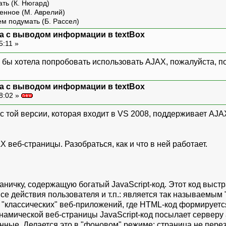
ть (К. Нюгард)
енное (М. Аврелий)
ем подумать (Б. Рассел)
ма с выводом информации в textBox
5:11 »
 бы хотела попробовать использовать AJAX, пожалуйста, по
ма с выводом информации в textBox
8:02 »
 с той версии, которая входит в VS 2008, поддерживает AJA
 веб-страницы. Разобраться, как и что в ней работает.
раничку, содержащую богатый JavaScript-код. Этот код выс
е действия пользователя и т.п.: является так называемым 
 "классических" веб-приложений, где HTML-код формируется
намической веб-страницы JavaScript-код посылает серверу
нные. Делается это в "фоновом" режиме: страница не перез