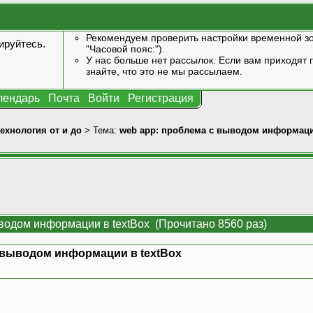
Рекомендуем проверить настройки временной зо
ируйтесь
.
"Часовой пояс:").
У нас больше нет рассылок. Если вам приходят п
знайте, что это не мы рассылаем.
лендарь
Почта
Войти
Регистрация
технология от и до
> Тема:
web app: проблема с выводом информаци
водом информации в textBox (Прочитано 8560 раз)
 выводом информации в textBox