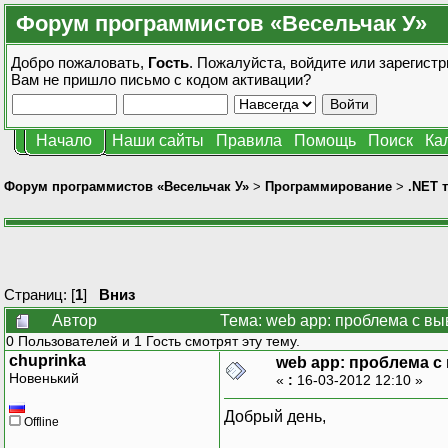
Форум программистов «Весельчак У»
Добро пожаловать,
Гость
. Пожалуйста,
войдите
или
зарегистр
Вам не пришло
письмо с кодом активации?
Начало
Наши сайты
Правила
Помощь
Поиск
Ка
Форум программистов «Весельчак У»
>
Программирование
>
.NET 
Страниц: [
1
]
Вниз
Автор
Тема: web app: проблема с вы
0 Пользователей и 1 Гость смотрят эту тему.
chuprinka
web app: проблема с
Новенький
«
:
16-03-2012 12:10 »
Добрый день,
Offline