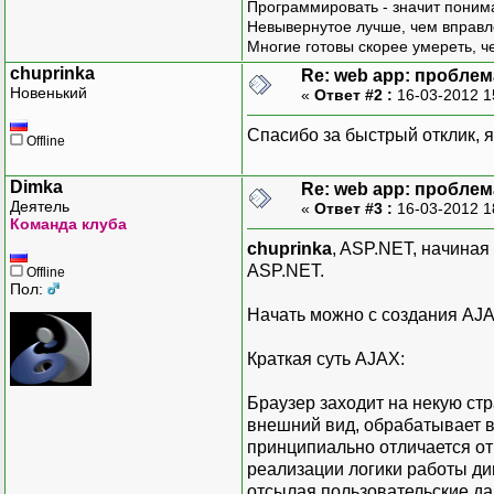
Программировать - значит понима
Невывернутое лучше, чем вправл
Многие готовы скорее умереть, ч
chuprinka
Re: web app: пробле
Новенький
«
Ответ #2 :
16-03-2012 1
Спасибо за быстрый отклик, я
Offline
Dimka
Re: web app: пробле
Деятель
«
Ответ #3 :
16-03-2012 1
Команда клуба
chuprinka
, ASP.NET, начиная
ASP.NET.
Offline
Пол:
Начать можно с создания AJAX
Краткая суть AJAX:
Браузер заходит на некую ст
внешний вид, обрабатывает вс
принципиально отличается от
реализации логики работы ди
отсылая пользовательские да