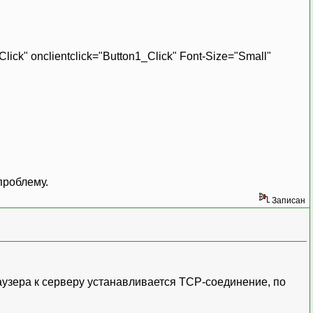
k" onclientclick="Button1_Click" Font-Size="Small"
проблему.
Записан
раузера к серверу устанавливается TCP-соединение, по