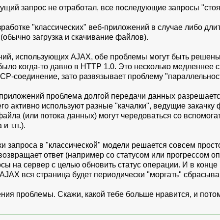
ущий запрос не отработал, все последующие запросы "стоят
зработке "классических" веб-приложений в случае либо дли
(обычно загрузка и скачивание файлов).
ий, использующих AJAX, обе проблемы могут быть решены,
 было когда-то давно в HTTP 1.0. Это несколько медленнее с
TCP-соединение, зато развязывает проблему "параллельност
б-приложений проблема долгой передачи данных разрешает
го активно используют разные "качалки", ведущие закачку 
айла (или потока данных) могут чередоваться со вспомога
 т.п.).
и запроса в "классической" модели решается совсем просто
возвращает ответ (например со статусом или прогрессом оп
ы на сервер с целью обновить статус операции. И в конце 
з AJAX вся страница будет периодически "моргать" сбрасыва
ния проблемы. Скажи, какой тебе больше нравится, и пото