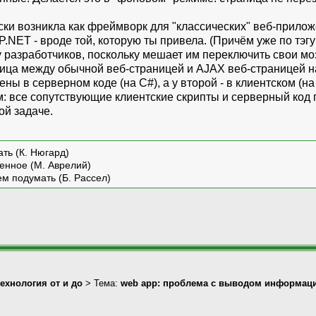
ки возникла как фреймворк для "классических" веб-прилож
.NET - вроде той, которую ты привела. (Причём уже по тэгу
ку разработчиков, поскольку мешает им переключить свои м
ца между обычной веб-страницей и AJAX веб-страницей начи
ны в серверном коде (на C#), а у второй - в клиентском (на
: все сопутствующие клиентские скрипты и серверный код 
ой задаче.
ть (К. Нюгард)
енное (М. Аврелий)
ем подумать (Б. Рассел)
технология от и до
> Тема:
web app: проблема с выводом информаци