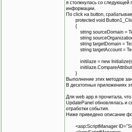
я столкнулась со следующей пр
информации.
По click на button, срабатыв
protected void Button1_Click
{
string sourceDomain = Tex
string sourceOrganization 
string targetDomain = Text
string targetAccount = Tex
initilaze = new Initialize(so
initilaze.CompareAttrib
}
Выполнение этих методов зан
В десктопных приложениях эт
Для web app я прочитала, что
UpdatePanel обновлялась и со
отработки события.
Ниже приведено описание ф
<asp:ScriptManager ID="Scri