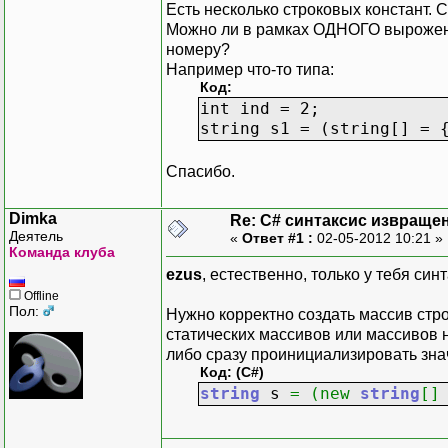
Есть несколько строковых констант. С
Можно ли в рамках ОДНОГО вырожения
номеру?
Например что-то типа:
Код:
int ind = 2;
string s1 = (string[] = 
Спасибо.
Dimka
Re: C# синтаксис извращен
Деятель
«
Ответ #1 :
02-05-2012 10:21 »
Команда клуба
ezus
, естественно, только у тебя си
Offline
Пол:
Нужно корректно создать массив стро
статических массивов или массивов н
либо сразу проинициализировать зна
Код: (C#)
string
s
=
(
new
string
[
]