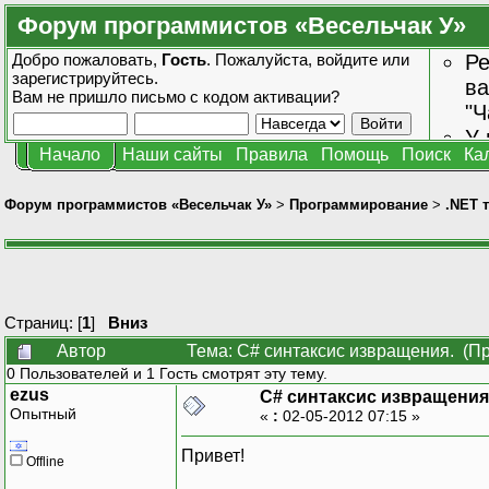
Форум программистов «Весельчак У»
Добро пожаловать,
Гость
. Пожалуйста,
войдите
или
Ре
зарегистрируйтесь
.
ва
Вам не пришло
письмо с кодом активации?
"Ч
У 
Начало
Наши сайты
Правила
Помощь
Поиск
Ка
от
зн
Форум программистов «Весельчак У»
>
Программирование
>
.NET 
Страниц: [
1
]
Вниз
Автор
Тема: C# синтаксис извращения. (Пр
0 Пользователей и 1 Гость смотрят эту тему.
ezus
C# синтаксис извращения
Опытный
«
:
02-05-2012 07:15 »
Привет!
Offline