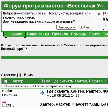
Форум программистов «Весельчак У»
Добро пожаловать,
Гость
. Пожалуйста,
войдите
или
Ре
зарегистрируйтесь
.
ва
Вам не пришло
письмо с кодом активации?
"Ч
У 
Начало
Наши сайты
Правила
Помощь
Поиск
Ка
от
зн
Форум программистов «Весельчак У»
>
Учимся программировать
Базовый курс" ?
Страниц: [
1
]
Вниз
Автор
Тема: Где скачать Хантер, Рафтер, Ф
0 Пользователей и 1 Гость смотрят эту тему.
malor
Где скачать Хантер, Рафтер, Ф
Опытный
«
:
16-05-2012 14:38 »
Хантер, Рафтер, Фаусетт "XML. Ба
Offline