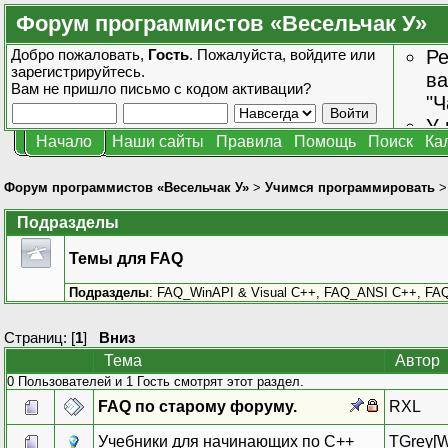
Форум программистов «Весельчак У»
Добро пожаловать,
Гость
. Пожалуйста,
войдите
или
Ре
зарегистрируйтесь
.
ва
Вам не пришло
письмо с кодом активации?
"Ч
У 
Начало
Наши сайты
Правила
Помощь
Поиск
Ка
от
зн
Форум программистов «Весельчак У»
>
Учимся программировать
Подразделы
Темы для FAQ
Подразделы
:
FAQ_WinAPI & Visual C++
,
FAQ_ANSI C++
,
FAQ
Страниц: [
1
]
Вниз
Тема
Автор
0 Пользователей и 1 Гость смотрят этот раздел.
FAQ по старому форуму.
RXL
Учебники для начинающих по С++
TGrey[W