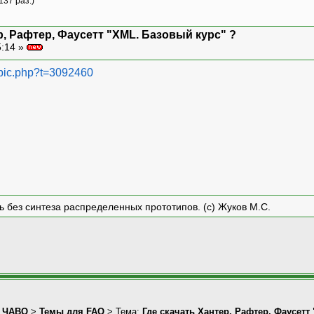
137 раз.)
р, Рафтер, Фаусетт "XML. Базовый курс" ?
5:14 »
topic.php?t=3092460
ть без синтеза распределенных прототипов. (с) Жуков М.С.
>
ЧАВО
>
Темы для FAQ
> Тема:
Где скачать Хантер, Рафтер, Фаусетт