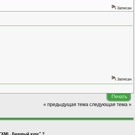
Записан
Записан
Печать
« предыдущая тема
следующая тема »
 "XML. Базовый курс" ?