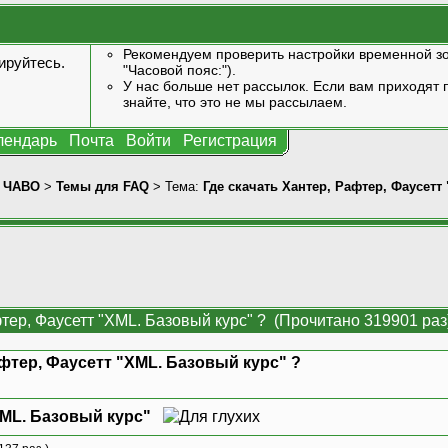
Рекомендуем проверить настройки временной зо
ируйтесь
.
"Часовой пояс:").
У нас больше нет рассылок. Если вам приходят п
знайте, что это не мы рассылаем.
лендарь
Почта
Войти
Регистрация
>
ЧАВО
>
Темы для FAQ
> Тема:
Где скачать Хантер, Рафтер, Фаусетт
фтер, Фаусетт "XML. Базовый курс" ? (Прочитано 319901 раз
афтер, Фаусетт "XML. Базовый курс" ?
XML. Базовый курс"