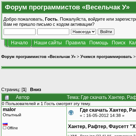
Форум программистов «Весельчак У»
Добро пожаловать,
Гость
. Пожалуйста,
войдите
или
зарегистр
Вам не пришло
письмо с кодом активации?
Начало
Наши сайты
Правила
Помощь
Поиск
Ка
Форум программистов «Весельчак У»
>
Учимся программировать
Страниц: [
1
]
Вниз
Автор
Тема: Где скачать Хантер, Ра
0 Пользователей и 1 Гость смотрят эту тему.
malor
Где скачать Хантер, Р
Опытный
«
:
16-05-2012 14:38 »
Хантер, Рафтер, Фаусетт "
Offline