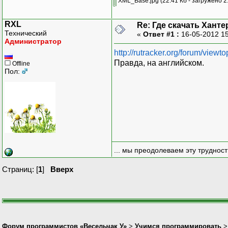
XML_Base.jpg
(22.41 Кб - загружено 2
RXL
Re: Где скачать Ханте
Технический
«
Ответ #1 :
16-05-2012 1
Администратор
http://rutracker.org/forum/view
Правда, на английском.
Offline
Пол:
... мы преодолеваем эту труднос
Страниц: [
1
]
Вверх
Форум программистов «Весельчак У»
>
Учимся программировать