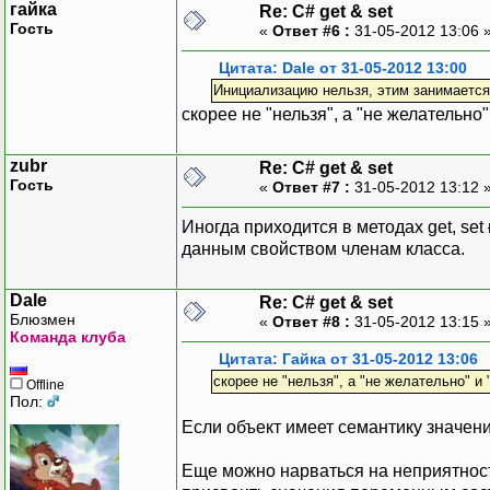
гайка
Re: C# get & set
Гость
«
Ответ #6 :
31-05-2012 13:06 
Цитата: Dale от 31-05-2012 13:00
Инициализацию нельзя, этим занимается
скорее не "нельзя", а "не желательно"
zubr
Re: C# get & set
Гость
«
Ответ #7 :
31-05-2012 13:12 
Иногда приходится в методах get, set
данным свойством членам класса.
Dale
Re: C# get & set
Блюзмен
«
Ответ #8 :
31-05-2012 13:15 
Команда клуба
Цитата: Гайка от 31-05-2012 13:06
скорее не "нельзя", а "не желательно" и 
Offline
Пол:
Если объект имеет семантику значени
Еще можно нарваться на неприятнос