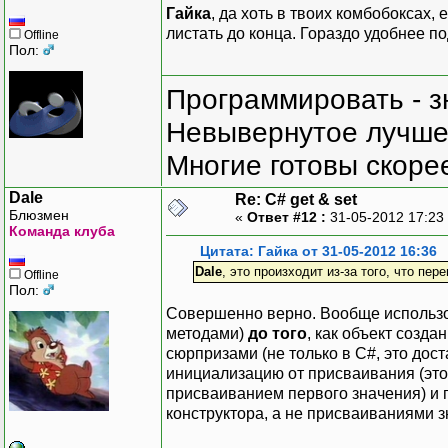
Гайка
, да хоть в твоих комбобоксах,
листать до конца. Гораздо удобнее по
Offline
Пол:
Программировать - з
Невывернутое лучше,
Многие готовы скорее
Dale
Re: C# get & set
Блюзмен
«
Ответ #12 :
31-05-2012 17:23
Команда клуба
Цитата: Гайка от 31-05-2012 16:36
Dale
, это произходит из-за того, что пе
Offline
Пол:
Совершенно верно. Вообще использо
методами)
до того
, как объект созда
сюрпризами (не только в C#, это дос
инициализацию от присваивания (это
присваиванием первого значения) и 
конструктора, а не присваиваниями 