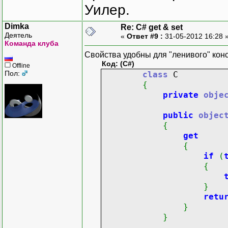
Уилер.
Dimka
Re: C# get & set
Деятель
«
Ответ #9 :
31-05-2012 16:28 
Команда клуба
Свойства удобны для "ленивого" кон
Код: (C#)
Offline
Пол:
class
C
{
private
obje
public
objec
{
get
{
if
(
{
}
retu
}
}