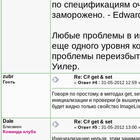
по спецификациям оче
заморожено. - Edward
Любые проблемы в и
еще одного уровня ко
проблемы переизбыт
Уилер.
zubr
Re: C# get & set
Гость
«
Ответ #4 :
31-05-2012 12:59 
Говоря по простому, в методах get, 
инициализации и проверки (в вышеук
будет видно только свойство ImageLis
Dale
Re: C# get & set
Блюзмен
«
Ответ #5 :
31-05-2012 13:00 
Команда клуба
Инициализацию нельзя, этим занимае