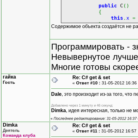
public
C
(
)
{
this
.
x
=
}
Содержимое объекта создаётся не ра
}
Программировать - з
Невывернутое лучше,
Многие готовы скорее
гайка
Re: C# get & set
Гость
«
Ответ #10 :
31-05-2012 16:36
Dale
, это произходит из-за того, чт
Добавлено через 1 минуту и 46 секунд:
Dimka
, идея интересная, только не м
«
Последнее редактирование: 31-05-2012 16:37
Dimka
Re: C# get & set
Деятель
«
Ответ #11 :
31-05-2012 16:57
Команда клуба