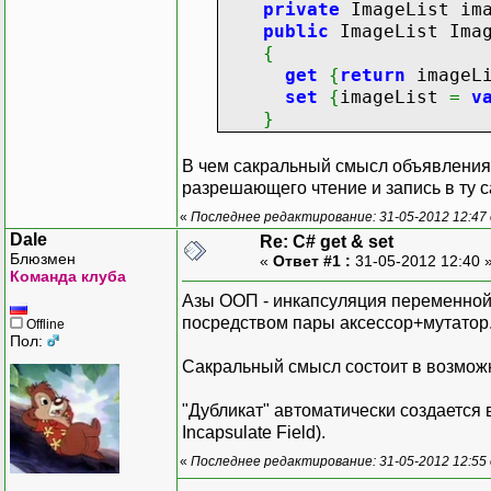
private
ImageList ima
public
ImageList Imag
{
get
{
return
imageLi
set
{
imageList
=
v
}
В чем сакральный смысл объявления 
разрешающего чтение и запись в ту
«
Последнее редактирование: 31-05-2012 12:47
Dale
Re: C# get & set
Блюзмен
«
Ответ #1 :
31-05-2012 12:40 
Команда клуба
Азы ООП - инкапсуляция переменной с
посредством пары аксессор+мутатор
Offline
Пол:
Сакральный смысл состоит в возможн
"Дубликат" автоматически создается 
Incapsulate Field).
«
Последнее редактирование: 31-05-2012 12:55