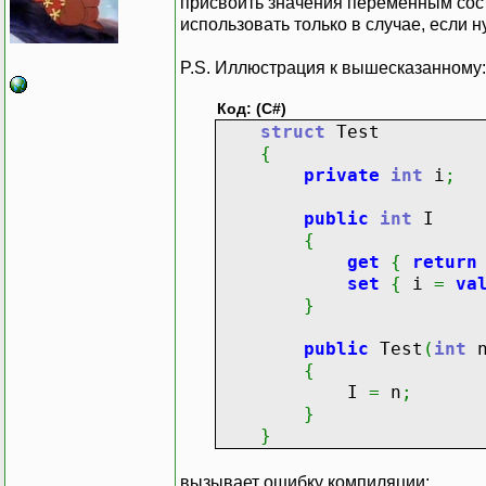
присвоить значения переменным сост
использовать только в случае, если 
P.S. Иллюстрация к вышесказанному:
Код: (C#)
struct
Test
{
private
int
i
;
public
int
I
{
get
{
return
set
{
i
=
va
}
public
Test
(
int
{
I
=
n
;
}
}
вызывает ошибку компиляции: