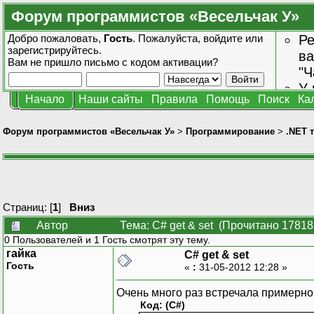
Форум программистов «Весельчак У»
Добро пожаловать,
Гость
. Пожалуйста,
войдите
или
Ре
зарегистрируйтесь
.
ва
Вам не пришло
письмо с кодом активации?
"Ч
У 
Начало
Наши сайты
Правила
Помощь
Поиск
Ка
от
зн
Форум программистов «Весельчак У»
>
Программирование
>
.NET 
Страниц: [
1
]
Вниз
Автор
Тема: C# get & set (Прочитано 17818
0 Пользователей и 1 Гость смотрят эту тему.
гайка
C# get & set
Гость
«
:
31-05-2012 12:28 »
Очень много раз встречала примерно
Код: (C#)