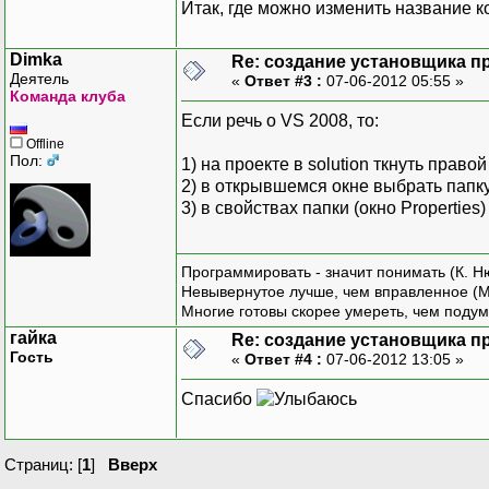
Итак, где можно изменить название 
Dimka
Re: создание установщика п
Деятель
«
Ответ #3 :
07-06-2012 05:55 »
Команда клуба
Если речь о VS 2008, то:
Offline
Пол:
1) на проекте в solution ткнуть право
2) в открывшемся окне выбрать папку 
3) в свойствах папки (окно Properties
Программировать - значит понимать (К. Н
Невывернутое лучше, чем вправленное (М
Многие готовы скорее умереть, чем подум
гайка
Re: создание установщика п
Гость
«
Ответ #4 :
07-06-2012 13:05 »
Спасибо
Страниц: [
1
]
Вверх