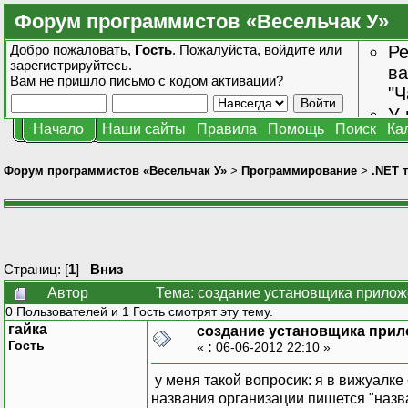
Форум программистов «Весельчак У»
Добро пожаловать,
Гость
. Пожалуйста,
войдите
или
Ре
зарегистрируйтесь
.
ва
Вам не пришло
письмо с кодом активации?
"Ч
У 
Начало
Наши сайты
Правила
Помощь
Поиск
Ка
от
зн
Форум программистов «Весельчак У»
>
Программирование
>
.NET 
Страниц: [
1
]
Вниз
Автор
Тема: создание установщика приложе
0 Пользователей и 1 Гость смотрят эту тему.
гайка
создание установщика прил
Гость
«
:
06-06-2012 22:10 »
у меня такой вопросик: я в вижуалке
названия организации пишется "наз