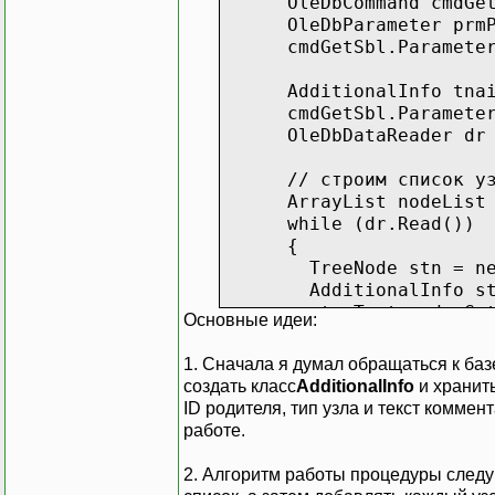
OleDbCommand cmdGetSbl
OleDbParameter prmParen
cmdGetSbl.Parameters.
AdditionalInfo tnai =
cmdGetSbl.Parameters["
OleDbDataReader dr = 
// строим список уз
ArrayList nodeList = 
while (dr.Read())
{
TreeNode stn = new 
AdditionalInfo stnai
stn.Text = dr.GetSt
Основные идеи:
stnai.NodeID = dr.G
stnai.ParentID = dr
1. Сначала я думал обращаться к ба
stnai.NodeType = dr
создать класс
AdditionalInfo
и хранить
try
ID родителя, тип узла и текст комме
{
работе.
stnai.AnswerText = 
}
2. Алгоритм работы процедуры следую
catch