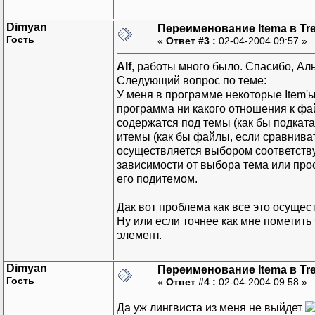
Dimyan
Переименование Itema в Tr
Гость
«
Ответ #3 :
02-04-2004 09:57 »
Alf
, работы много было. Спасибо, Аль
Следующий вопрос по теме:
У меня в программе некоторые Item'
программа ни какого отношения к фай
содержатся под темы (как бы подкат
итемы (как бы файлы, если сравниват
осуществляется выбором соответству
зависимости от выбора тема или прос
его подитемом.
Дак вот проблема как все это осущес
Ну или если точнее как мне пометить
элемент.
Dimyan
Переименование Itema в Tr
Гость
«
Ответ #4 :
02-04-2004 09:58 »
Да уж лингвиста из меня не выйдет