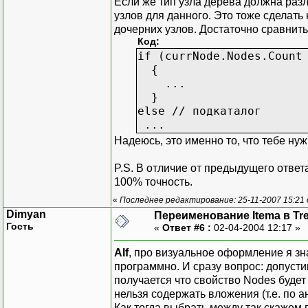
Если же тип узла дерева должна разл
узлов для данного. Это тоже сделат
дочерних узлов. Достаточно сравнить
Код:
if (currNode.Nodes.Count
{
...
}
else // подкаталог
...
Надеюсь, это именно то, что тебе ну
P.S. В отличие от предыдущего ответа
100% точность.
«
Последнее редактирование: 25-11-2007 15:21
Dimyan
Переименование Itema в Tr
Гость
«
Ответ #6 :
02-04-2004 12:17 »
Alf
, про визуальное оформление я зна
программно. И сразу вопрос: допустим
получается что свойство Nodes будет
нельзя содержать вложения (т.е. по 
Как тогда выбрать между так скажем