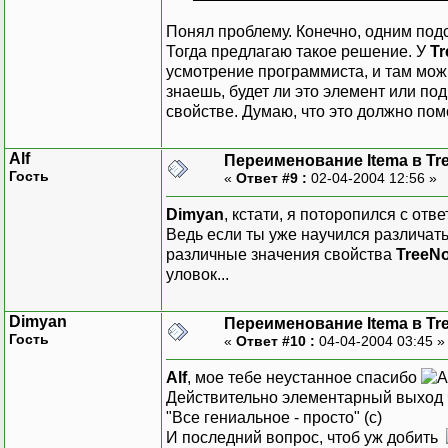
Понял проблему. Конечно, одним подс
Тогда предлагаю такое решение. У
T
усмотрение программиста, и там можн
знаешь, будет ли это элемент или по
свойстве. Думаю, что это должно пом
Alf
Переименование Itema в Tr
Гость
«
Ответ #9 :
02-04-2004 12:56 »
Dimyan
, кстати, я поторопился с отв
Ведь если ты уже научился различать 
различные значения свойства
TreeN
уловок...
Dimyan
Переименование Itema в Tr
Гость
«
Ответ #10 :
04-04-2004 03:45 
Alf
, мое тебе неустанное спасибо
Действительно элементарный выход чт
"Все гениальное - просто" (с)
И последний вопрос, чтоб уж добить