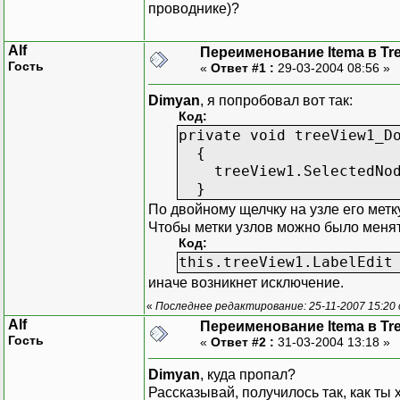
проводнике)?
Alf
Переименование Itema в Tr
Гость
«
Ответ #1 :
29-03-2004 08:56 »
Dimyan
, я попробовал вот так:
Код:
private void treeView1_D
{
treeView1.SelectedNode
}
По двойному щелчку на узле его метк
Чтобы метки узлов можно было менять
Код:
this.treeView1.LabelEdit
иначе возникнет исключение.
«
Последнее редактирование: 25-11-2007 15:20
Alf
Переименование Itema в Tr
Гость
«
Ответ #2 :
31-03-2004 13:18 »
Dimyan
, куда пропал?
Рассказывай, получилось так, как ты