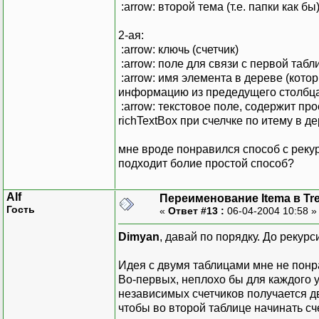
:arrow: второй тема (т.е. папки как бы
2-ая:
:arrow: ключь (счетчик)
:arrow: поле для связи с первой таб
:arrow: имя элемента в дереве (кото
информацию из предедущего столбца,
:arrow: текстовое поле, содержит пр
richTextBox при счелчке по итему в д
мне вроде понравился способ с рекур
подходит болие простой способ?
Alf
Переименование Itema в Tr
Гость
«
Ответ #13 :
06-04-2004 10:58 
Dimyan
, давай по порядку. До рекур
Идея с двумя таблицами мне не понр
Во-первых, неплохо бы для каждого у
независимых счетчиков получается дв
чтобы во второй таблице начинать сче