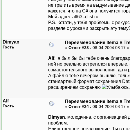
не тратить время на выдумывание да
кажется, что на C# она получится гор
Мой адрес alf63[a]list.ru
P.S. Кстати, у тебя проблемы с рекур
разделе с уроками раскрыть эту тему
Dimyan
Переименование Itema в Tr
Гость
«
Ответ #23 :
08-04-2004 08:17 
Alf
, я был бы бы тебе очень благодар
ней но реально встретился впервые,
сомастоятельного выполнения, да и р
А файл я тебе вечером вышлю, тольк
стандартный формат сохранения DataSe
расширением сохраняю
Alf
Переименование Itema в Tr
Гость
«
Ответ #24 :
09-04-2004 08:17 
Dimyan
, молодчина, с организацией 
проблем.
Единственное предложение. Ты в по