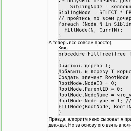
/* получить перечень доч
SiblingNode - коллекци
SiblingNode = SELECT * F
// пройтись по всем доче
foreach (Node N in Sibli
FillNode(N, CurrTN);
}
А теперь все совсем просто)
Код:
procedure FillTree(Tree 
{
Очистить дерево T;
Добавить к дереву T корн
Создать элемент RootNode
RootNode.NodeID = 0;
RootNode.ParentID = 0;
RootNode.NodeName = что_
RootNode.NodeType = 1; /
FillNode(RootNode, RootT
}
Правда, алгоритм явно сыроват, я пр
дважды. Но за основу его взять вполн