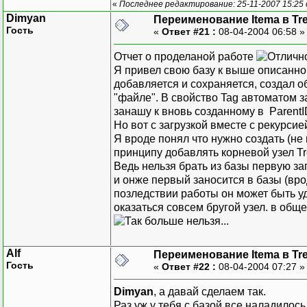
«
Последнее редактирование: 25-11-2007 15:25
Dimyan
Переименование Itema в Tr
Гость
«
Ответ #21 :
08-04-2004 06:58 
Отчет о проделаной работе
Я привел свою базу к выше описанно
добавляется и сохраняется, создал о
"файле". В свойство Tag автоматом з
занашу к вновь созданному в ParentI
Но вот с загрузкой вместе с рекурси
Я вроде понял что нужно создать (не
принципу добавлять корневой узел 
Ведь нельзя брать из базы первую за
и онже первый заносится в базы (вро
позледствии работы он может быть уд
оказаться совсем бругой узел. в обще
Alf
Переименование Itema в Tr
Гость
«
Ответ #22 :
08-04-2004 07:27 
Dimyan
, а давай сделаем так.
Раз уж у тебя с базой все наладилос