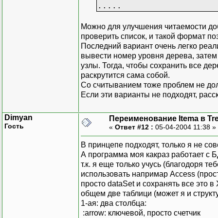
.....
Можно для улучшения читаемости доба
проверить список, и такой формат по
Последний вариант очень легко реали
вывести номер уровня дерева, затем 
узлы. Тогда, чтобы сохранить все де
раскрутится сама собой.
Со считыванием тоже проблем не до
Если эти варианты не подходят, расс
Dimyan
Переименование Itema в Tr
Гость
«
Ответ #12 :
05-04-2004 11:38 »
В принцепе подходят, только я не со
А программа моя какраз работает с 
т.к. я еще только учусь (благодоря т
использовать напримар Access (прост
просто dataSet и сохранять все это в
общем две таблици (может я и структ
1-ая: два столбца:
:arrow: ключевой, просто счетчик