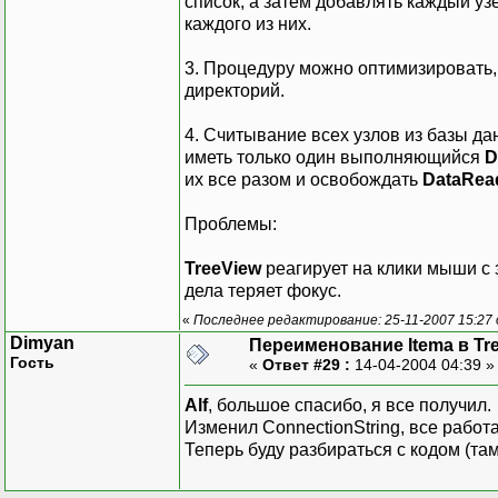
список, а затем добавлять каждый уз
{
каждого из них.
stnai.AnswerText 
}
3. Процедуру можно оптимизировать, 
stn.Tag = stnai;
директорий.
nodeList.Add(stn)
} // while
4. Считывание всех узлов из базы д
dr.Close();
иметь только один выполняющийся
D
их все разом и освобождать
DataRea
// добавить все дочер
foreach (TreeNode nn
Проблемы:
{
tn.Nodes.Add(nn)
TreeView
реагирует на клики мыши с 
FillBranch(nn);
дела теряет фокус.
} // foreach
«
Последнее редактирование: 25-11-2007 15:27
}
Dimyan
Переименование Itema в Tr
Гость
«
Ответ #29 :
14-04-2004 04:39 
Alf
, большое спасибо, я все получил.
Изменил ConnectionString, все работа
Теперь буду разбираться с кодом (там