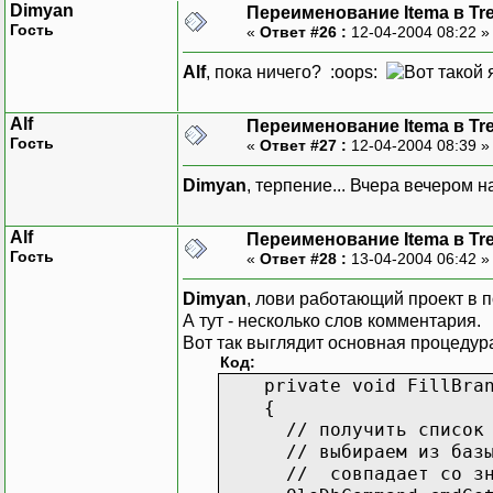
Dimyan
Переименование Itema в Tr
Гость
«
Ответ #26 :
12-04-2004 08:22 
Alf
, пока ничего? :oops:
Alf
Переименование Itema в Tr
Гость
«
Ответ #27 :
12-04-2004 08:39 
Dimyan
, терпение... Вчера вечером н
Alf
Переименование Itema в Tr
Гость
«
Ответ #28 :
13-04-2004 06:42 
Dimyan
, лови работающий проект в 
А тут - несколько слов комментария.
Вот так выглядит основная процедур
Код:
private void FillBranc
{
// получить список до
// выбираем из базы да
// совпадает со значе