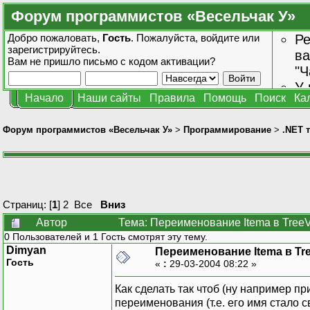
Форум программистов «Весельчак У»
Добро пожаловать,
Гость
. Пожалуйста,
войдите
или
Ре
зарегистрируйтесь
.
ва
Вам не пришло
письмо с кодом активации?
"Ч
У 
Начало
Наши сайты
Правила
Помощь
Поиск
Ка
от
зн
Форум программистов «Весельчак У»
>
Программирование
>
.NET 
Страниц: [
1
]
2
Все
Вниз
Автор
Тема: Переименование Itema в Tree
0 Пользователей и 1 Гость смотрят эту тему.
Dimyan
Переименование Itema в Tr
Гость
«
:
29-03-2004 08:22 »
Как сделать так чтоб (ну например пр
переименования (т.е. его имя стало 