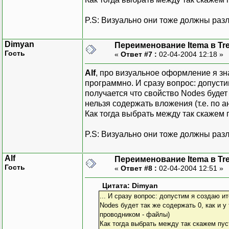
P.S: Визуально они тоже должны раз
Dimyan
Переименование Itema в Tr
Гость
«
Ответ #7 :
02-04-2004 12:18 »
Alf
, про визуальное оформление я зна
программно. И сразу вопрос: допустим
получается что свойство Nodes будет
нельзя содержать вложения (т.е. по 
Как тогда выбрать между так скажем
P.S: Визуально они тоже должны раз
Alf
Переименование Itema в Tr
Гость
«
Ответ #8 :
02-04-2004 12:51 »
Цитата: Dimyan
... И сразу вопрос: допустим я создаю и
Nodes будет так же содержать 0, как и у
проводником - файлы)
Как тогда выбрать между так скажем пу