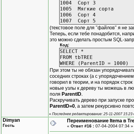
1004 Сорт 3 1
1005 Мягкие сорта 
1006 Сорт 4 1
1007 Сорт 5 1
(текстовое поле для "файлов" я не за
Теперь, если тебе понадобится, нап
это можно сделать простым SQL-зап
Код:
SELECT *
FROM tbTREE
WHERE (ParentID = 1000)
При этом ты не обязан упорядочиват
соседних строках (а с упорядочением
говорил в теории, и на порядок строк
новые узлы к дереву ты можешь в лю
поля
ParentID
.
Раскручивать дерево при запуске пр
ParentID=0
, а затем рекурсивно повт
«
Последнее редактирование: 25-11-2007 15:23
Dimyan
Переименование Itema в Tr
Гость
«
Ответ #16 :
07-04-2004 07:34 