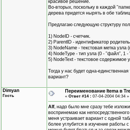
красивое решение.
Во-вторых, поскольку в каждой "папке
дерева придется нырять в обе таблиц
Предлагаю следующую структуру пол
1) NodeID - счетчик.
2) ParentID - идентификатор родительс
3) NodeName - текстовая метка узла (
4) NodeType - тип узла (0 - "файл", 1 - 
5) NodeText - текстовое содержимое у
Тогда у нас будет одна-единственная 
вариант?
Dimyan
Переименование Itema в Tr
Гость
«
Ответ #14 :
07-04-2004 04:34 
Alf
, надо было мне сразу тебе изложит
воспринемаю как непосредственного 
меня устраивает вариант с одной таб
более углубится в изучение работы с
можно будет браться и за связи межд