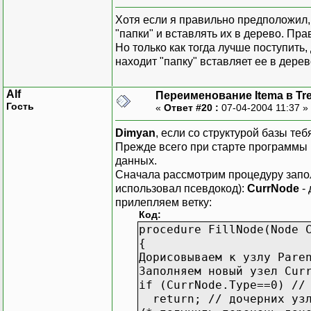
Хотя если я правильно предположил,
"папки" и вставлять их в дерево. Пр
Но только как тогда лучше поступить,
находит "папку" вставляет ее в дерев
Alf
Переименование Itema в Tr
Гость
«
Ответ #20 :
07-04-2004 11:37 »
Dimyan
, если со структурой базы те
Прежде всего при старте программы
данных.
Сначала рассмотрим процедуру запол
использовал псевдокод):
CurrNode
- 
прилепляем ветку:
Код:
procedure FillNode(Node 
{
Дорисовываем к узлу Pare
Заполняем новый узел Cur
if (CurrNode.Type==0) //
return; // дочерних узло