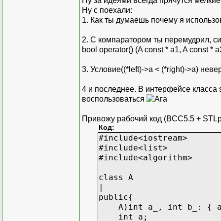
Ну за идеями всегда прячутся мелки
Ну с поехали:
1. Как ты думаешь почему я использов
2. С компаратором ты перемудрил, с
bool operator() (A const * a1, A const * a
3. Условие((*left)->a < (*right)->a) неве
4 и последнее. В интерфейсе класса st
воспользоваться
Привожу рабочий код (BCC5.5 + STLpo
Код:
#include<iostream>
#include<list>
#include<algorithm>
class A
|
public{
A)int a_, int b_: { a)
int a;