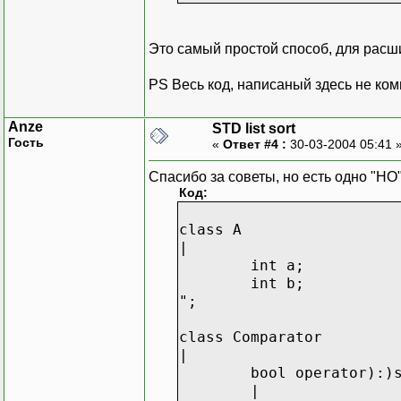
....
l.sort)a_sort_criterion:
Это самый простой способ, для расш
PS Весь код, написаный здесь не комп
Anze
STD list sort
Гость
«
Ответ #4 :
30-03-2004 05:41 
Спасибо за советы, но есть одно "НО"
Код:
class A
|
int a;
int b;
";
class Comparator
|
bool operator):)
|