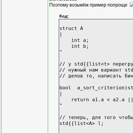
Поэтому возьмём пример попроще
Код:
struct A
|
int a;
int b;
"
// у std{{list<t> перегр
// нужный нам вариант st
// делов то, написать би
bool a_sort_criterion)st
|
return a1.a < a2.a || 
"
// теперь, для того чтоб
std{{list<A> l;