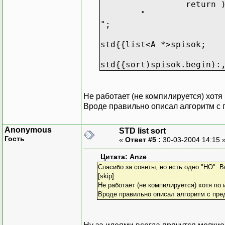
return )
"
";
std{{list<A *>spisok;
std{{sort)spisok.begin):
Не работает (не компилируется) хотя
Вроде правильно описал алгоритм с 
Anonymous
STD list sort
Гость
«
Ответ #5 :
30-03-2004 14:15 
Цитата: Anze
Спасибо за советы, но есть одно "НО". В
[skip]
Не работает (не компилируется) хотя по 
Вроде правильно описал алгоритм с пре