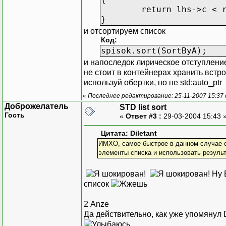
return lhs->c < 
}
и отсортируем список
Код:
spisok.sort(SortByA);
и напоследок лирическое отступлен
не стоит в контейнерах хранить встр
используй обертки, но не std:auto_ptr
«
Последнее редактирование: 25-11-2007 15:37
Доброжелатель
STD list sort
Гость
«
Ответ #3 :
29-03-2004 15:43 
Цитата: Diletant
ИМХО, самое быстрое в данном случае созда
элементы списка и использовать результ
Ну В
список
2 Anze
Да действительно, как уже упомянул D