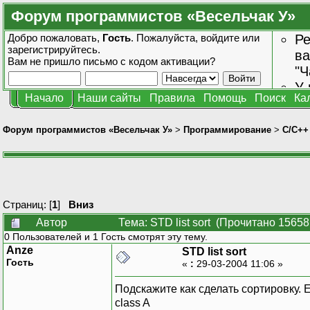
Форум программистов «Весельчак У»
Добро пожаловать,
Гость
. Пожалуйста,
войдите
или
Ре
зарегистрируйтесь
.
ва
Вам не пришло
письмо с кодом активации?
"Ч
У 
Начало
Наши сайты
Правила
Помощь
Поиск
Ка
от
зн
Форум программистов «Весельчак У»
>
Программирование
>
C/C++
Страниц: [
1
]
Вниз
Автор
Тема: STD list sort (Прочитано 15658
0 Пользователей и 1 Гость смотрят эту тему.
Anze
STD list sort
Гость
«
:
29-03-2004 11:06 »
Подскажите как сделать сортировку. Ест
class A