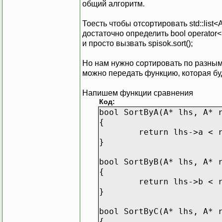
общий алгоритм.
Тоесть чтобы отсортировать std::list<A
достаточно определить bool operator<(A
и просто вызвать spisok.sort();
Но нам нужно сортировать по разным 
можно передать функцию, которая буд
Напишем функции сравнения
Код:
bool SortByA(A* lhs, A* 
{
return lhs->a < 
}
bool SortByB(A* lhs, A* 
{
return lhs->b < 
}
bool SortByC(A* lhs, A* 
{