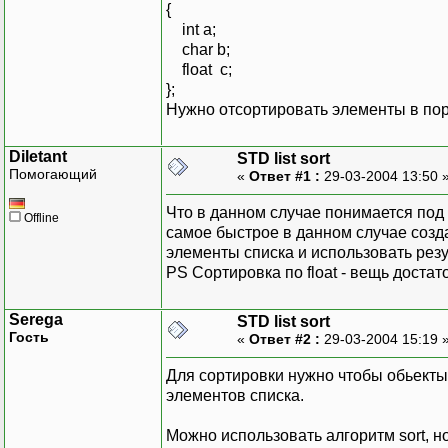
{
int a;
char b;
float c;
};
Нужно отсортировать элементы в поряд
Diletant
STD list sort
Помогающий
«
Ответ #1 :
29-03-2004 13:50 
Что в данном случае понимается под
Offline
самое быстрое в данном случае создать т
элементы списка и использовать резул
PS Сортировка по float - вещь достат
Serega
STD list sort
Гость
«
Ответ #2 :
29-03-2004 15:19 
Для сортировки нужно чтобы обьекты 
элементов списка.
Можно использовать алгоритм sort, но