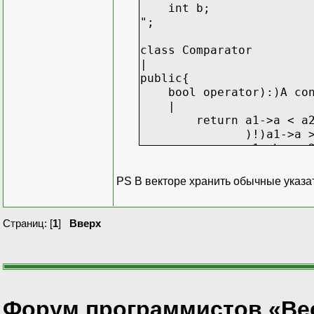
int b;
";
class Comparator
|
public{
bool operator):)A cons
|
return a1->a < a2-
)!)a1->a > a2-
a1->b < a2->
";
";
PS В векторе хранить обычные указате
class out_elem
|
Страниц: [
1
]
Вверх
public{
void operator):)A con
|
std{{cout << ')' << e
";
";
Форум программистов «Ве