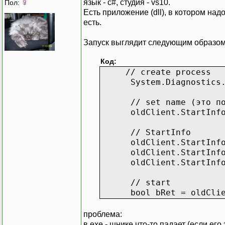
язык - c#, студия - vs10.
Пол:
Есть приложение (dll), в котором надо
есть.
Запуск выглядит следующим образом
Код:
// create process
System.Diagnostics.Pro
// set name (это полно
oldClient.StartInfo.F
// StartInfo
oldClient.StartInfo.U
oldClient.StartInfo.Red
oldClient.StartInfo.A
// start
bool bRet = oldClien
проблема:
в ехе - шнике что-то падает (если его 