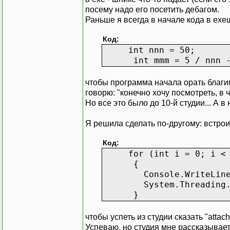
посему надо его посетить дебагом.
Раньше я всегда в начале кода в ехе
Код:
int nnn = 50;
int mmm = 5 / nnn -
чтобы программа начала орать благим
говорю: "конечно хочу посмотреть, в
Но все это было до 10-й студии... А в 
Я решила сделать по-другому: встро
Код:
for (int i = 0; i < 
{
Console.WriteLine(Tool
System.Threading.Thr
}
чтобы успеть из студии сказать "attach
Успеваю, но студия мне рассказывает, 