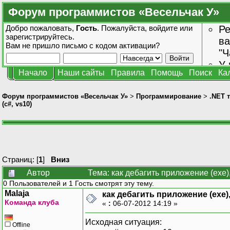
Форум программистов «Весельчак У»
Добро пожаловать,
Гость
. Пожалуйста,
войдите
или
Ре
зарегистрируйтесь
.
ва
Вам не пришло
письмо с кодом активации?
"Ч
У 
Начало
Наши сайты
Правила
Помощь
Поиск
Ка
от
зн
Форум программистов «Весельчак У»
>
Программирование
>
.NET 
(c#, vs10)
Страниц: [
1
]
Вниз
Автор
Тема: как дебагить приложение (ехе)
0 Пользователей и 1 Гость смотрят эту тему.
Malaja
как дебагить приложение (ехе),
Команда клуба
«
:
06-07-2012 14:19 »
Исходная ситуация:
Offline