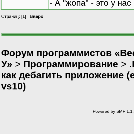
- А "жопа" - это у на
Страниц: [
1
]
Вверх
Форум программистов «Ве
У»
>
Программирование
>
как дебагить приложение (е
vs10)
Powered by SMF 1.1.