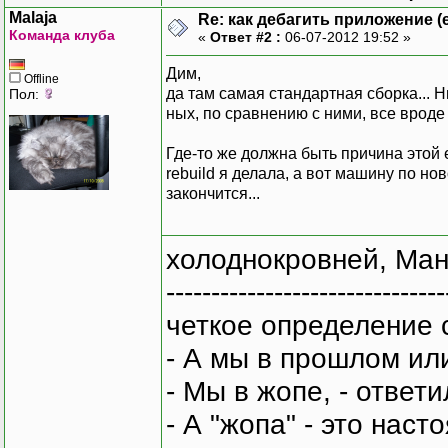
Malaja
Re: как дебагить приложение (е
Команда клуба
«
Ответ #2 :
06-07-2012 19:52 »
Дим,
Offline
да там самая стандартная сборка... Н
Пол:
ных, по сравнению с ними, все вроде
Где-то же должна быть причина этой 
rebuild я делала, а вот машину по но
закончится...
холоднокровней, Ман
-------------------------------
четкое определение 
- А мы в прошлом ил
- Мы в жопе, - ответи
- А "жопа" - это нас