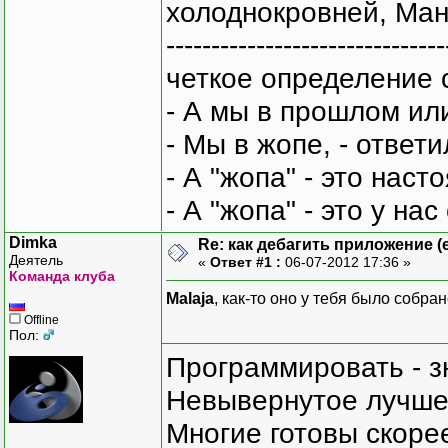
холоднокровней, Ман
-------------------------------
четкое определение 
- А мы в прошлом ил
- Мы в жопе, - ответи
- А "жопа" - это нас
- А "жопа" - это у на
Dimka
Re: как дебагить приложение (е
Деятель
«
Ответ #1 :
06-07-2012 17:36 »
Команда клуба
Malaja
, как-то оно у тебя было собра
Offline
Пол:
Программировать - з
Невывернутое лучше,
Многие готовы скорее