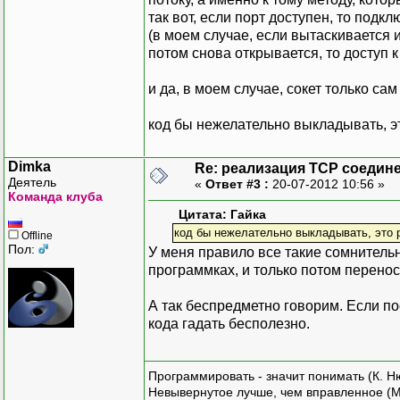
так вот, если порт доступен, то под
(в моем случае, если вытаскивается и
потом снова открывается, то доступ к
и да, в моем случае, сокет только с
код бы нежелательно выкладывать, эт
Dimka
Re: реализация TCP соедине
Деятель
«
Ответ #3 :
20-07-2012 10:56 »
Команда клуба
Цитата: Гайка
код бы нежелательно выкладывать, это р
Offline
Пол:
У меня правило все такие сомнитель
программках, и только потом перенос
А так беспредметно говорим. Если по
кода гадать бесполезно.
Программировать - значит понимать (К. Н
Невывернутое лучше, чем вправленное (М