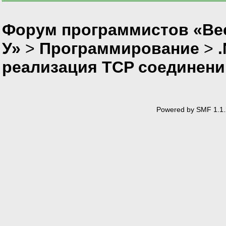
}
Форум программистов «Ве
public
s
{
У»
>
Программирование
>
TestSy
TestAs
реализация TCP соединени
Conso
Conso
}
}
Powered by SMF 1.1.
}