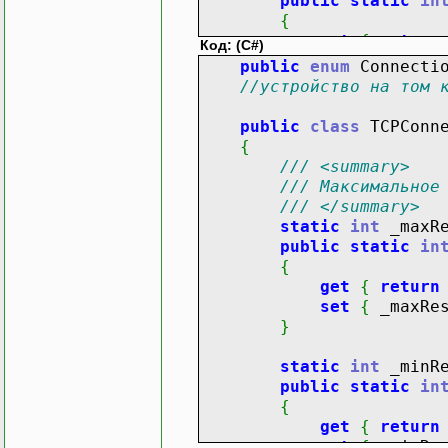
public
static
in
{
get
{
return
Код: (C#)
set
{
Base
.
_
public
enum
Connecti
}
//устройство на том 
System.
Timers
.
Ti
public
class
TCPConne
public
System.
Ti
{
{
/// <summary>
get
{
return
/// Максимальное
set
{
_refre
/// </summary>
}
static
int
_maxRe
public
static
in
private
Base
(
)
{
{
get
{
return
_gateways
=
set
{
_maxRes
_connection
}
_refreshingTi
_refreshingTim
static
int
_minRe
_refreshingTim
public
static
in
//..........
{
get
{
return
}
set
{
_minRes