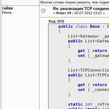
Многие готовы скорее умереть, чем подум
гайка
Re: реализация TCP соедине
Гость
«
Ответ #4 :
20-07-2012 13:01 »
Код: (C#)
public
class
Base
:
S
{
List
<
Gateway
>
_ga
public
List
<
Gate
{
get
{
return
set
{
_gatew
}
List
<
TCPConnecti
public
List
<
TCPC
{
get
{
return
set
{
_conne
}
static
int
_refre