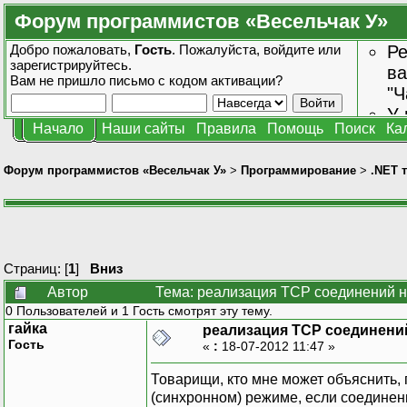
Форум программистов «Весельчак У»
Добро пожаловать,
Гость
. Пожалуйста,
войдите
или
Ре
зарегистрируйтесь
.
ва
Вам не пришло
письмо с кодом активации?
"Ч
У 
Начало
Наши сайты
Правила
Помощь
Поиск
Ка
от
зн
Форум программистов «Весельчак У»
>
Программирование
>
.NET 
Страниц: [
1
]
Вниз
Автор
Тема: реализация TCP соединений н
0 Пользователей и 1 Гость смотрят эту тему.
гайка
реализация TCP соединений
Гость
«
:
18-07-2012 11:47 »
Товарищи, кто мне может объяснить, 
(синхронном) режиме, если соедине