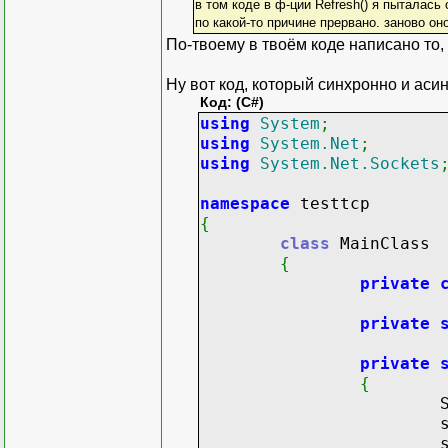
}
в том коде в ф-ции Refresh() я пыталась
}
по какой-то причине прервано. заново он
По-твоему в твоём коде написано то,
public
void
Refre
{
Ну вот код, который синхронно и аси
byte
[
]
messag
Код: (C#)
try
using
System
;
{
using
System.Net
;
if
(
_soc
using
System.Net.Sockets
messag
else
namespace
testtcp
{
{
//ту
class
MainClass
_socke
{
_socke
private
//вп
messag
private
}
if
(
Resp
private
_stat
{
else
Socket s
{
sock
if
(
sock