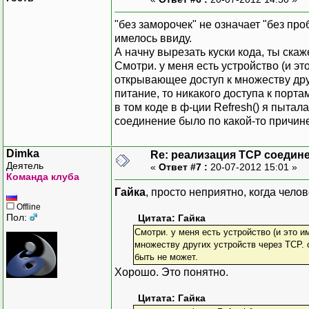
try
{
int
_portNumber
;
"без заморочек" не означает "без про
c
.
So
public
int
PortNu
имелось ввиду.
}
{
А начну вырезать куски кода, ты ска
catch
{
get
{
return
Смотри. у меня есть устройство (и э
c
.
Socked
set
{
_portN
открывающее доступ к множеству друг
}
}
питание, то никакого доступа к порта
_connections
в том коде в ф-ции Refresh() я пытал
_refreshingTim
public
TCPConnect
соединение было по какой-то причине
}
{
_socked
=
ne
Dimka
public
void
Refre
Re: реализация TCP соедине
_gatewayIPAddr
Деятель
«
Ответ #7 :
20-07-2012 15:01 »
{
_portNumber
Команда клуба
foreach
(
TCP
_state
=
Conn
Гайка
, просто неприятно, когда челов
{
try
Offline
Thread t
{
Пол:
Цитата: Гайка
t_
.
Start
_socked
.
Смотри. у меня есть устройство (и это 
}
Refresh
(
множеству других устройств через TCP. о
}
}
быть не может.
catch
Хорошо. Это понятно.
{
_state
=
Цитата: Гайка