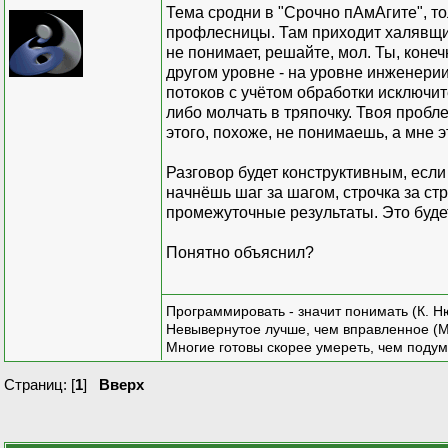
soc
Тема сродни в "Срочно пАмАгите", т
Cons
профлесницы. Там приходит халявщик,
не понимает, решайте, мол. Ты, коне
другом уровне - на уровне инженерии,
потоков с учётом обработки исключит
Cons
либо молчать в тряпочку. Твоя проб
этого, похоже, не понимаешь, а мне 
}
Разговор будет конструктивным, есл
private
начнёшь шаг за шагом, строчка за с
{
промежуточные результаты. Это буде
Socket s
Понятно объяснил?
soc
Cons
Программировать - значит понимать (К. Н
Невывернутое лучше, чем вправленное (М
Многие готовы скорее умереть, чем подум
Страниц: [
1
]
Вверх
Cons
sock
Conso