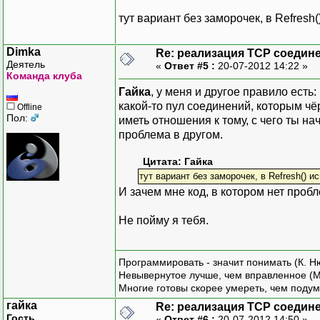
}
тут вариант без заморочек, в Refresh
void
_refreshingT
{
Socket _socked
;
RefreshConnect
Dimka
Re: реализация TCP соедине
public
Socket Soc
Деятель
}
«
Ответ #5 :
20-07-2012 14:22 »
{
Команда клуба
get
{
return
Гайка
, у меня и другое правило есть
public
void
Conne
set
{
_socke
какой-то пул соединений, которым чёр
Offline
{
}
Пол:
иметь отношения к тому, с чего ты на
foreach
(
Gat
проблема в другом.
for
(
int
ConnectionState _s
{
public
Connection
Цитата: Гайка
TCPConnecti
{
тут вариант без заморочек, в Refresh() 
if
(
get
{
return
И зачем мне код, в котором нет проб
_connect
set
{
_stat
}
}
Не пойму я тебя.
_refreshingTim
}
IPAddress _gatewayI
public
IPAddress 
Программировать - значит понимать (К. Н
public
void
Close
{
Невывернутое лучше, чем вправленное (М
{
get
{
return
Многие готовы скорее умереть, чем подум
foreach
(
TCP
set
{
_gatew
гайка
Re: реализация TCP соедине
{
}
Гость
«
Ответ #6 :
20-07-2012 14:50 »