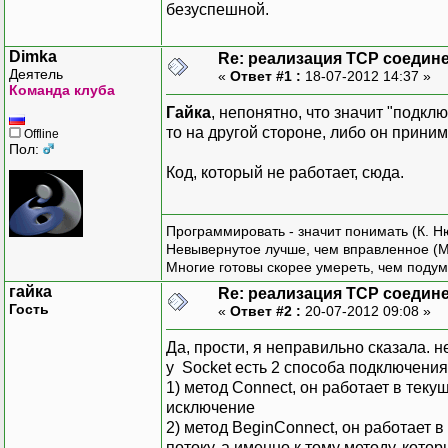
безуспешной.
Dimka
Re: реализация TCP соедине
Деятель
«
Ответ #1 :
18-07-2012 14:37 »
Команда клуба
Гайка
, непонятно, что значит "подк
то на другой стороне, либо он приним
Offline
Пол:
Код, который не работает, сюда.
Программировать - значит понимать (К. Н
Невывернутое лучше, чем вправленное (М
Многие готовы скорее умереть, чем подум
гайка
Re: реализация TCP соедине
Гость
«
Ответ #2 :
20-07-2012 09:08 »
Да, прости, я неправильно сказала. н
у Socket есть 2 способа подключения
1) метод Connect, он работает в теку
исключение
2) метод BeginConnect, он работает 
потоку, а именно к тому методу, котор