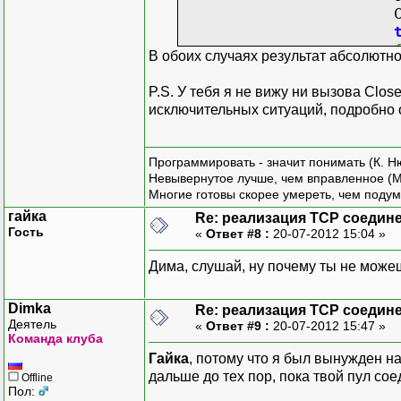
_sta
Conso
else
_sta
В обоих случаях результат абсолютн
}
soc
}
Cons
P.S. У тебя я не вижу ни вызова Clo
catch
исключительных ситуаций, подробно
{
_state
=
}
Cons
Программировать - значит понимать (К. Н
}
Невывернутое лучше, чем вправленное (М
sock
Многие готовы скорее умереть, чем подум
bool
Responds
(
by
Conso
гайка
Re: реализация TCP соедине
{
}
Гость
«
Ответ #8 :
20-07-2012 15:04 »
//тут пров
}
private
Дима, слушай, ну почему ты не може
}
{
Socket s
Dimka
Re: реализация TCP соедине
sock
Деятель
«
Ответ #9 :
20-07-2012 15:47 »
sock
Команда клуба
Conso
Гайка
, потому что я был вынужден на
дальше до тех пор, пока твой пул со
Offline
Пол: