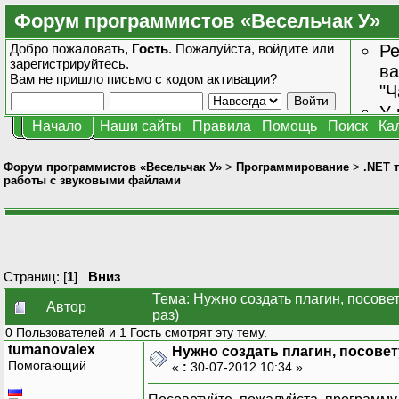
Форум программистов «Весельчак У»
Добро пожаловать,
Гость
. Пожалуйста,
войдите
или
Ре
зарегистрируйтесь
.
ва
Вам не пришло
письмо с кодом активации?
"Ч
У 
Начало
Наши сайты
Правила
Помощь
Поиск
Ка
от
зн
Форум программистов «Весельчак У»
>
Программирование
>
.NET 
работы с звуковыми файлами
Страниц: [
1
]
Вниз
Тема: Нужно создать плагин, посов
Автор
раз)
0 Пользователей и 1 Гость смотрят эту тему.
tumanovalex
Нужно создать плагин, посове
Помогающий
«
:
30-07-2012 10:34 »