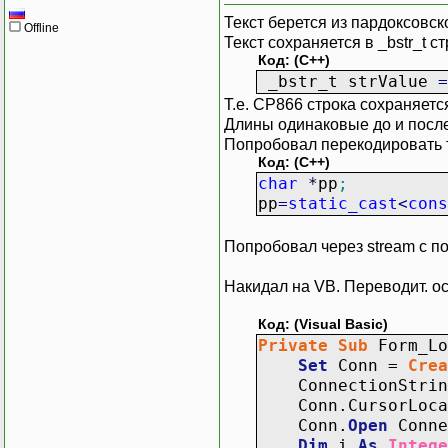
Текст берется из пардоксовск
Offline
Текст сохраняется в _bstr_t с
Код: (C++)
_bstr_t strValue
=
Т.е. CP866 строка сохраняетс
Длины одинаковые до и посл
Попробовал перекодировать т
Код: (C++)
char
*
pp
;
pp
=
static_cast
<
cons
Попробовал через stream с пом
Накидал на VB. Переводит. ос
Код: (Visual Basic)
Private
Sub
Form_Lo
Set
Conn =
Crea
ConnectionStri
Conn.CursorLocat
Conn.
Open
Conne
Dim
i
As
Intege