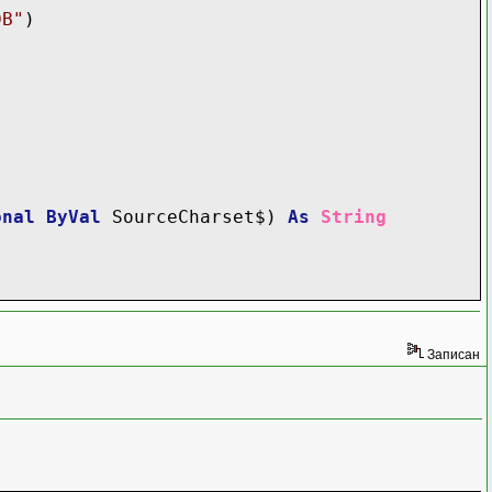
DB"
)
onal
ByVal
SourceCharset$)
As
String
Записан