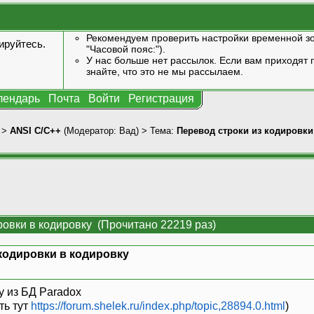
Рекомендуем проверить настройки временной зо
ируйтесь
.
"Часовой пояс:").
У нас больше нет рассылок. Если вам приходят п
знайте, что это не мы рассылаем.
лендарь
Почта
Войти
Регистрация
>
ANSI С/С++
(Модератор:
Вад
) > Тема:
Перевод строки из кодировки
ровки в кодировку (Прочитано 22219 раз)
кодировки в кодировку
у из БД Paradox
ть тут
https://forum.shelek.ru/index.php/topic,28894.0.html
)