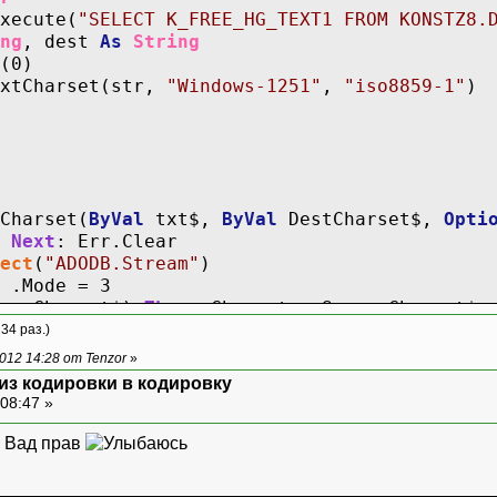
xecute(
"SELECT K_FREE_HG_TEXT1 FROM KONSTZ8.
ng
, dest
As
String
(0)
tCharset(str,
"Windows-1251"
,
"iso8859-1"
)
Charset(
ByVal
txt$,
ByVal
DestCharset$,
Opti
Next
: Err.Clear
ect
(
"ADODB.Stream"
)
 .Mode = 3
rceCharset$)
Then
.Charset = SourceCharset$
34 раз.)
txt$
12 14:28 от Tenzor
»
 0
 из кодировки в кодировку
stCharset$
08:47 »
set = .ReadText
о Вад прав