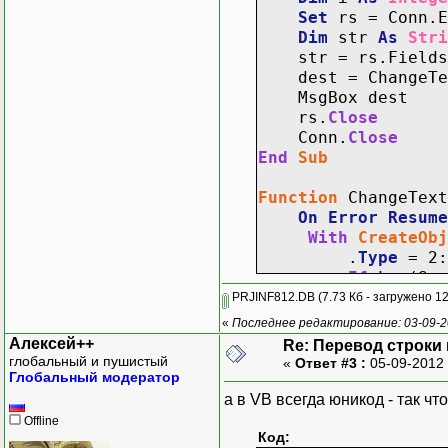
Set
rs = Conn.E
Dim
str
As
Stri
str = rs.Fields
dest = ChangeTex
MsgBox dest
rs.
Close
Conn.
Close
End
Sub
Function
ChangeText
On
Error
Resume
With
CreateObj
.
Type
= 2:
If
Len(Sou
.
Open
PRJINF812.DB
(7.73 Кб - загружено 12
.WriteText 
«
Последнее редактирование: 03-09-20
.Position =
Алексей++
Re: Перевод строки
.Charset = De
глобальный и пушистый
«
Ответ #3 :
05-09-2012 
ChangeTextChar
Глобальный модератор
.
Close
а в VB всегда юникод - так чт
End
With
Offline
End
Function
Код: