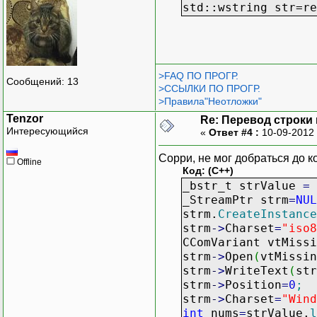
std::wstring str=re
>FAQ ПО ПРОГР.
Сообщений: 13
>ССЫЛКИ ПО ПРОГР.
>Правила"Неотложки"
Tenzor
Re: Перевод строки
Интересующийся
«
Ответ #4 :
10-09-2012 
Сорри, не мог добраться до к
Offline
Код: (C++)
_bstr_t strValue
=
_StreamPtr strm
=
NUL
strm.
CreateInstance
strm
-
>
Charset
=
"iso8
CComVariant vtMissi
strm
-
>
Open
(
vtMissi
strm
-
>
WriteText
(
str
strm
-
>
Position
=
0
;
strm
-
>
Charset
=
"Wind
int
nums
=
strValue.
l