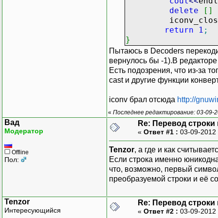
cout
<<
endl
delete
[
]
iconv_clos
return
1
;
}
Пытаюсь в Decoders перекодир
вернулось бы -1).В редакторе
Есть подозрения, что из-за т
cast и другие функции конвер
iconv брал отсюда
http://gnuw
«
Последнее редактирование: 03-09-20
Вад
Re: Перевод строки
Модератор
«
Ответ #1 :
03-09-2012 
Tenzor
, а где и как считывае
Offline
Если строка именно юникодная
Пол:
что, возможно, первый символ 
преобразуемой строки и её с
Tenzor
Re: Перевод строки
Интересующийся
«
Ответ #2 :
03-09-2012 