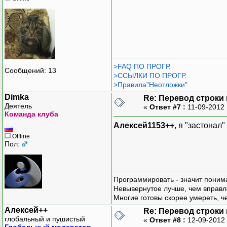
>FAQ ПО ПРОГР.
Сообщений: 13
>ССЫЛКИ ПО ПРОГР.
>Правила"Неотложки"
Dimka
Re: Перевод строки
Деятель
«
Ответ #7 :
11-09-2012 
Команда клуба
Алексей1153++
, я "застонал
Offline
Пол:
Программировать - значит понима
Невывернутое лучше, чем вправл
Многие готовы скорее умереть, ч
Алексей++
Re: Перевод строки
глобальный и пушистый
«
Ответ #8 :
12-09-2012 
Глобальный модератор