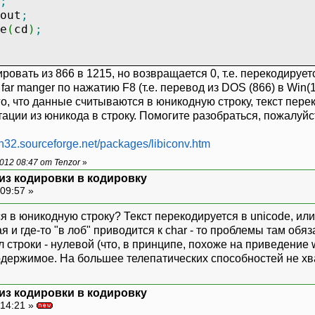
;
out
;
e
(
cd
)
;
овать из 866 в 1215, но возвращается 0, т.е. перекодируетс
 far manger по нажатию F8 (т.е. перевод из DOS (866) в Win
ого, что данные считываются в юникодную строку, текст пер
тации из юникода в строку. Помогите разобраться, пожалуйс
in32.sourceforge.net/packages/libiconv.htm
12 08:47 от Tenzor
»
 из кодировки в кодировку
09:57 »
тся в юникодную строку? Текст перекодируется в unicode, или
 и где-то "в лоб" приводится к char - то проблемы там обяз
строки - нулевой (что, в принципе, похоже на приведение wc
одержимое. На большее телепатических способностей не хва
 из кодировки в кодировку
14:21 »