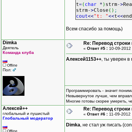
t
=
(
char
*
)
strm
-
>
Rea
strm
-
>
Close
(
)
;
cout
<<
"t: "
<<
t
<<
end
Всем спасибо за помощь)
Dimka
Re: Перевод строки
Деятель
«
Ответ #5 :
10-09-2012 
Команда клуба
Алексей1153++
, ты уверен в
Offline
Пол:
Программировать - значит понима
Невывернутое лучше, чем вправл
Многие готовы скорее умереть, ч
Алексей++
Re: Перевод строки
глобальный и пушистый
«
Ответ #6 :
11-09-2012 
Глобальный модератор
Dimka
, не стал уж писать (co
Offline