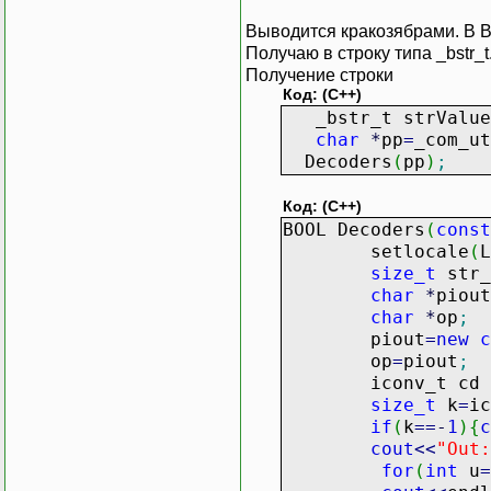
Выводится кракозябрами. В B
Получаю в строку типа _bstr_
Получение строки
Код: (C++)
_bstr_t strValu
char
*
pp
=
_com_ut
Decoders
(
pp
)
;
Код: (C++)
BOOL Decoders
(
const
setlocale
(
size_t
str
char
*
piout
char
*
op
;
piout
=
new
c
op
=
piout
;
iconv_t cd
size_t
k
=
ic
if
(
k
==
-
1
)
{
c
cout
<<
"Out:
for
(
int
u
=