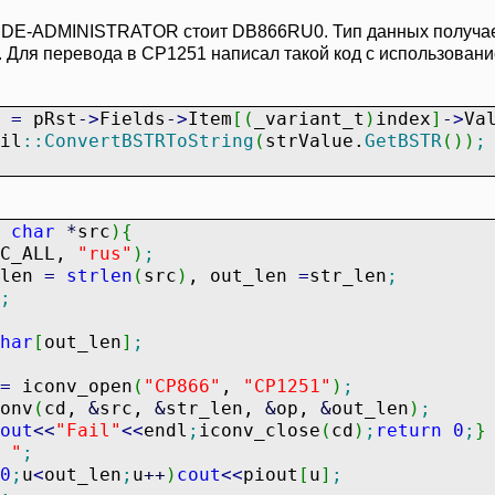
DE-ADMINISTRATOR стоит DB866RU0. Тип данных получаемые
t. Для перевода в CP1251 написал такой код с использовани
e
=
pRst
-
>
Fields
-
>
Item
[
(
_variant_t
)
index
]
-
>
Va
il
::
ConvertBSTRToString
(
strValue.
GetBSTR
(
)
)
;
char
*
src
)
{
LC_ALL,
"rus"
)
;
_len
=
strlen
(
src
)
, out_len
=
str_len
;
;
har
[
out_len
]
;
=
iconv_open
(
"CP866"
,
"CP1251"
)
;
onv
(
cd,
&
src,
&
str_len,
&
op,
&
out_len
)
;
out
<<
"Fail"
<<
endl
;
iconv_close
(
cd
)
;
return
0
;
}
 "
;
0
;
u
<
out_len
;
u
++
)
cout
<<
piout
[
u
]
;