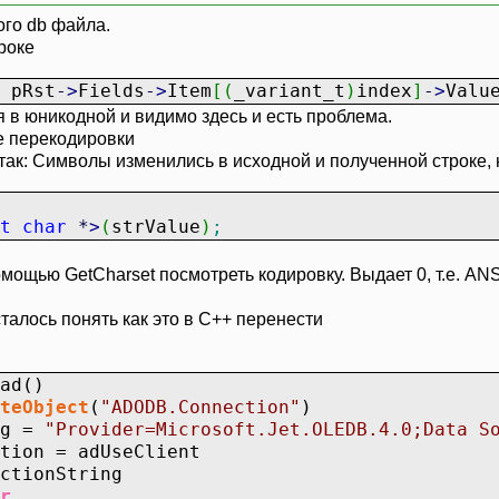
ого db файла.
троке
pRst
-
>
Fields
-
>
Item
[
(
_variant_t
)
index
]
-
>
Valu
я в юникодной и видимо здесь и есть проблема.
е перекодировки
ак: Символы изменились в исходной и полученной строке, н
t
char
*
>
(
strValue
)
;
ощью GetCharset посмотреть кодировку. Выдает 0, т.е. ANSI 
талось понять как это в С++ перенести
ad()
teObject
(
"ADODB.Connection"
)
ng =
"Provider=Microsoft.Jet.OLEDB.4.0;Data S
ion = adUseClient
ctionString
r