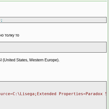
e
;
о толку то
(United States, Western Europe).
ource=C:\Lisega;Extended Properties=Paradox 5