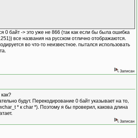
я 0 байт -> это уже не 866 (так как если бы была ошибка
(1251)) все названия на русском отлично отображаются.
екодируется во что-то неизвестное. пытался использовать
та.
Записан
 как?
ательно будут. Перекодирование 0 байт указывает на то,
har_t * к char *). Поэтому я бы проверил, какова длина
тает.
Записан