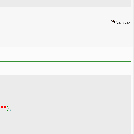
Записан
;
L
""
)
;