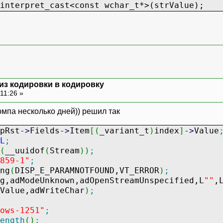
interpret_cast<const wchar_t*>(strValue);
 из кодировки в кодировку
11:26 »
омпа несколько дней)) решил так
pRst
-
>
Fields
-
>
Item
[
(
_variant_t
)
index
]
-
>
Value
L
;
(
__uuidof
(
Stream
)
)
;
859-1"
;
ng
(
DISP_E_PARAMNOTFOUND,VT_ERROR
)
;
ng,adModeUnknown,adOpenStreamUnspecified,L
""
,
Value,adWriteChar
)
;
ows-1251"
;
ength
(
)
;