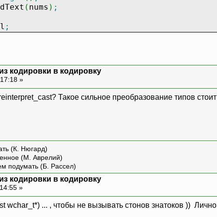
dText
(
nums
)
;
l
;
 из кодировки в кодировку
17:18 »
 reinterpret_cast? Такое сильное преобразование типов стои
ть (К. Нюгард)
енное (М. Аврелий)
ем подумать (Б. Рассел)
 из кодировки в кодировку
14:55 »
nst wchar_t*) ... , чтобы не вызывать стонов знатоков )) Личн