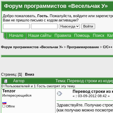
Форум программистов «Весельчак У»
Добро пожаловать,
Гость
. Пожалуйста,
войдите
или
зарегистр
Вам не пришло
письмо с кодом активации?
Начало
Наши сайты
Правила
Помощь
Поиск
Ка
Форум программистов «Весельчак У»
>
Программирование
>
C/C++
Страниц: [
1
]
Вниз
Автор
Тема: Перевод строки из коди
0 Пользователей и 1 Гость смотрят эту тему.
Tenzor
Перевод строки из 
Интересующийся
«
:
03-09-2012 08:42 »
Здравствуйте. Получаю строк
Offline
(как получаю можно посмотре