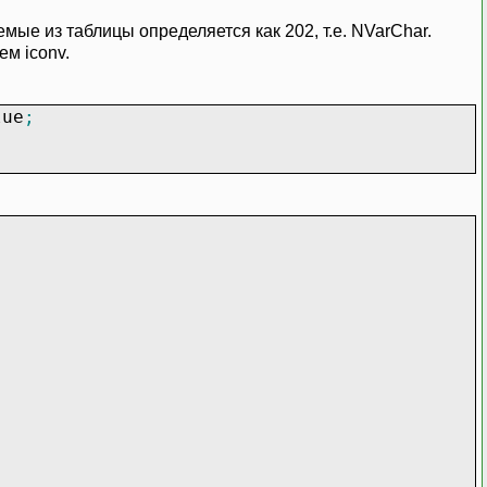
 из таблицы определяется как 202, т.е. NVarChar.
ем iconv.
lue
;