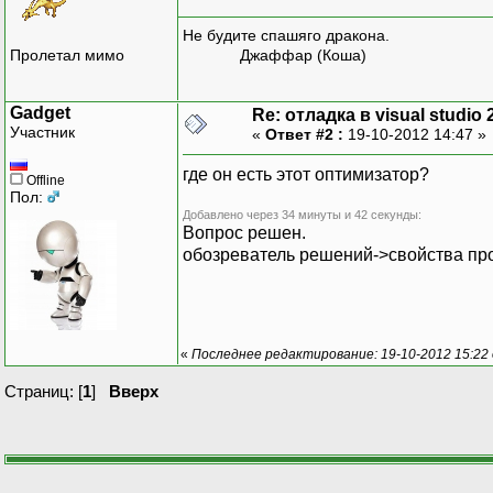
Не будите спашяго дракона.
Пролетал мимо
Джаффар (Коша)
Gadget
Re: отладка в visual studio 
Участник
«
Ответ #2 :
19-10-2012 14:47 »
где он есть этот оптимизатор?
Offline
Пол:
Добавлено через 34 минуты и 42 секунды:
Вопрос решен.
обозреватель решений->свойства про
«
Последнее редактирование: 19-10-2012 15:22 
Страниц: [
1
]
Вверх