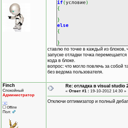
if
(
условие
)
{
}
else
{
}
ставлю по точке в каждый из блоков, 
запуске отладки точка перемещается 
кода в блоке.
вопрос: что могло повлечь за собой 
без ведома пользователя.
Finch
Re: отладка в visual studio 
Спокойный
«
Ответ #1 :
19-10-2012 14:30 »
Администратор
Отключи оптимизатор и полный дебаг
Offline
Пол: