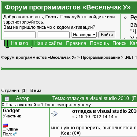
Форум программистов «Весельчак У»
Добро пожаловать,
Гость
. Пожалуйста,
войдите
или
Ре
зарегистрируйтесь
.
ва
Вам не пришло
письмо с кодом активации?
"Ч
У 
Начало
Наши сайты
Правила
Помощь
Поиск
Ка
от
зн
Форум программистов «Весельчак У»
>
Программирование
>
.NET 
Страниц: [
1
]
Вниз
Автор
Тема: отладка в visual studio 2010 (
0 Пользователей и 1 Гость смотрят эту тему.
Gadget
отладка в visual studio 201
Участник
«
:
19-10-2012 14:14 »
мне нужно проверить, выполняется л
Offline
Код: (C#)
Пол: