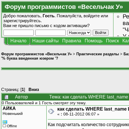
Форум программистов «Весельчак У»
Добро пожаловать,
Гость
. Пожалуйста,
войдите
или
Ре
зарегистрируйтесь
.
ва
Вам не пришло
письмо с кодом активации?
"Ч
У 
Начало
Наши сайты
Правила
Помощь
Поиск
Ка
от
зн
Форум программистов «Весельчак У»
>
Практические разделы
>
Ба
'% буква введенная юзером '?
Страниц: [
1
]
Вниз
Автор
Тема: как сделать WHERE last_name 
0 Пользователей и 1 Гость смотрят эту тему.
АЙКА
как сделать WHERE last_name 
Новенький
«
:
08-11-2012 06:07 »
Как подсчитать количество сотруднико
Offline