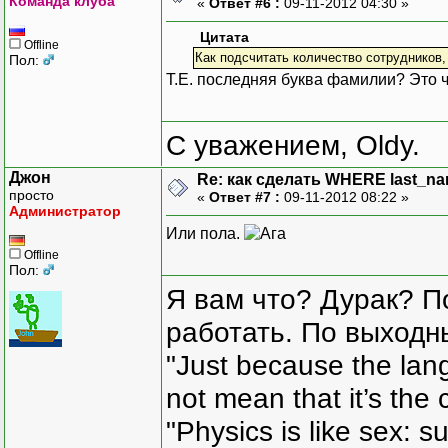
Команда клуба
«
Ответ #6 :
09-11-2012 04:30 »
Цитата
Offline
Как подсчитать количество сотрудников,
Пол:
Т.Е. последняя буква фамилии? Это 
С уважением, Oldy.
Джон
Re: как сделать WHERE last_na
просто
«
Ответ #7 :
09-11-2012 08:22 »
Администратор
Или пола.
Offline
Пол:
Я вам что? Дурак? П
работать. По выходн
"Just because the lan
not mean that it’s the 
"Physics is like sex: s