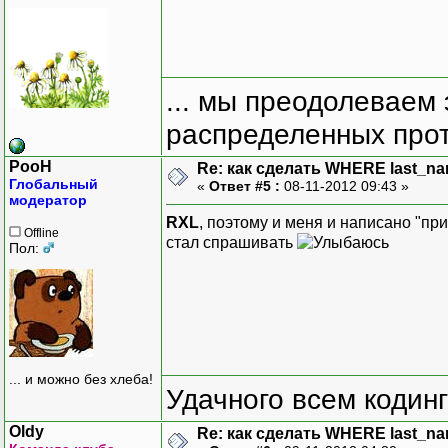
... мы преодолеваем 
распределенных прот
PooH
Re: как сделать WHERE last_na
Глобальный
«
Ответ #5 :
08-11-2012 09:43 »
модератор
RXL
, поэтому и меня и написано "пр
Offline
стал спрашивать
Пол:
... и можно без хлеба!
Удачного всем кодинг
Oldy
Re: как сделать WHERE last_na