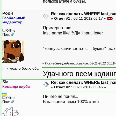
пользователем буквы.
PooH
Re: как сделать WHERE last_na
Глобальный
«
Ответ #1 :
08-11-2012 06:17 »
модератор
Примерно так:
Offline
last_name like '%'||v_input_letter
Пол:
=
"концу заканчивается с ... буквы" - 
«
Последнее редактирование: 08-11-2012 06:19
... и можно без хлеба!
Удачного всем кодинг
Sla
Re: как сделать WHERE last_na
Команда клуба
«
Ответ #2 :
08-11-2012 06:46 »
Ничего не понял...
Offline
В названии темы 100% ответ
Пол: