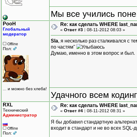
Мы все учились понем
PooH
Re: как сделать WHERE last_na
Глобальный
«
Ответ #3 :
08-11-2012 08:03 »
модератор
Sla
, я несколько раз сталкивался с т
Offline
по частям"
Пол:
Думаю, именно в этом вопрос и был.
... и можно без хлеба!
Удачного всем кодинг
RXL
Re: как сделать WHERE last_na
Технический
«
Ответ #4 :
08-11-2012 08:31 »
Администратор
Я бы добавил стандартную альтернати
входит в стандарт и не во всех SQL‑д
Offline
Пол: