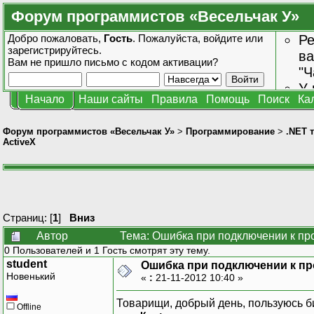
Форум программистов «Весельчак У»
Добро пожаловать,
Гость
. Пожалуйста,
войдите
или
Ре
зарегистрируйтесь
.
ва
Вам не пришло
письмо с кодом активации?
"Ч
У 
Начало
Наши сайты
Правила
Помощь
Поиск
Ка
от
зн
Форум программистов «Весельчак У»
>
Программирование
>
.NET 
ActiveX
Страниц: [
1
]
Вниз
Автор
Тема: Ошибка при подключении к про
0 Пользователей и 1 Гость смотрят эту тему.
student
Ошибка при подключении к пр
Новенький
«
:
21-11-2012 10:40 »
Товарищи, добрый день, пользуюсь би
Offline