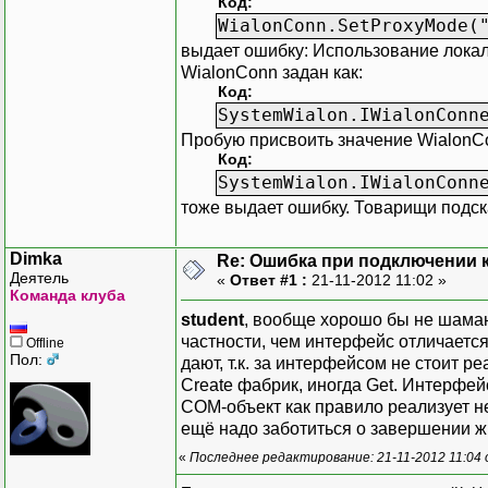
Код:
WialonConn.SetProxyMode(
выдает ошибку: Использование локал
WialonConn задан как:
Код:
SystemWialon.IWialonConn
Пробую присвоить значение WialonCo
Код:
SystemWialon.IWialonConn
тоже выдает ошибку. Товарищи подска
Dimka
Re: Ошибка при подключении к
Деятель
«
Ответ #1 :
21-11-2012 11:02 »
Команда клуба
student
, вообще хорошо бы не шаман
частности, чем интерфейс отличается 
Offline
Пол:
дают, т.к. за интерфейсом не стоит 
Create фабрик, иногда Get. Интерфей
COM-объект как правило реализует не
ещё надо заботиться о завершении жи
«
Последнее редактирование: 21-11-2012 11:04