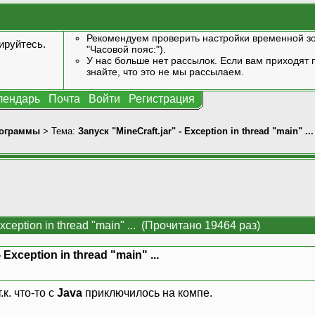
Рекомендуем проверить настройки временной зо
ируйтесь
.
"Часовой пояс:").
У нас больше нет рассылок. Если вам приходят п
знайте, что это не мы рассылаем.
лендарь
Почта
Войти
Регистрация
ограммы
> Тема:
Запуск "MineCraft.jar" - Exception in thread "main" ...
Exception in thread "main" ... (Прочитано 19464 раз)
 Exception in thread "main" ...
к. что-то с
Java
приключилось на компе.