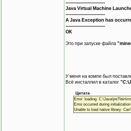
---------------------------
Java Virtual Machine Launch
---------------------------
A Java Exception has occurr
---------------------------
ОК
Это при запуске файла
"minec
У меня на компе был постав
Всё инсталлил в каталог
"C:\
Цитата
Error: loading: C:\Java\jre7\bin\m
Error occurred during initializatio
Unable to load native library: Can'