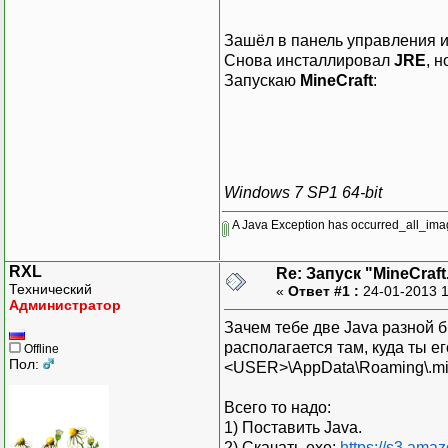
Зашёл в панель управления 
Снова инсталлировал
JRE
, 
Запускаю
MineCraft
:
Windows 7 SP1 64-bit
A Java Exception has occurred_all_ima
RXL
Re: Запуск "MineCraft.j
Технический
«
Ответ #1 :
24-01-2013 
Администратор
Зачем тебе две Java разной б
располагается там, куда ты е
Offline
Пол:
<USER>\AppData\Roaming\.min
Всего то надо:
1) Поставить Java.
2) Скачать exe:
https://s3.ama