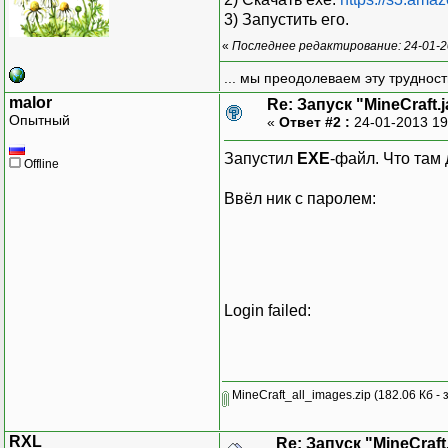
3) Запустить его.
«
Последнее редактирование: 24-01-2
... мы преодолеваем эту труднос
malor
Re: Запуск "MineCraft.ja
Опытный
«
Ответ #2 :
24-01-2013 19
Запустил
EXE
-файл. Что там
Offline
Ввёл ник с паролем:
Login failed:
MineCraft_all_images.zip
(182.06 Кб - 
RXL
Re: Запуск "MineCraft.j