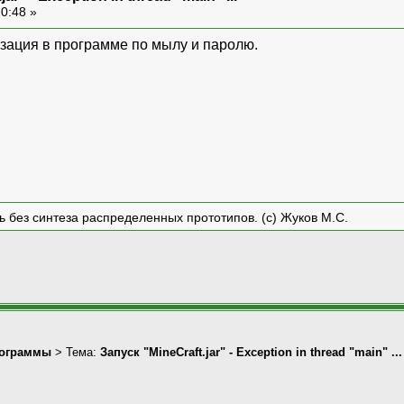
20:48 »
изация в программе по мылу и паролю.
ть без синтеза распределенных прототипов. (с) Жуков М.С.
ограммы
> Тема:
Запуск "MineCraft.jar" - Exception in thread "main" ...