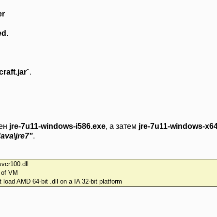
er
ed.
raft.jar
".
лен
jre-7u11-windows-i586.exe
, а затем
jre-7u11-windows-x6
Java\jre7"
.
svcr100.dll
n of VM
t load AMD 64-bit .dll on a IA 32-bit platform