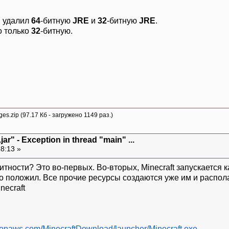
и удалил
64
-битную
JRE
и
32
-битную
JRE
.
но только
32
-битную.
ges.zip
(97.17 Кб - загружено 1149 раз.)
ar" - Exception in thread "main" ...
18:13 »
итности? Это во-первых. Во-вторых, Minecraft запускается
го положил. Все прочие ресурсы создаются уже им и распола
ecraft
zonaws.com/MinecraftDownload/launcher/Minecraft.exe