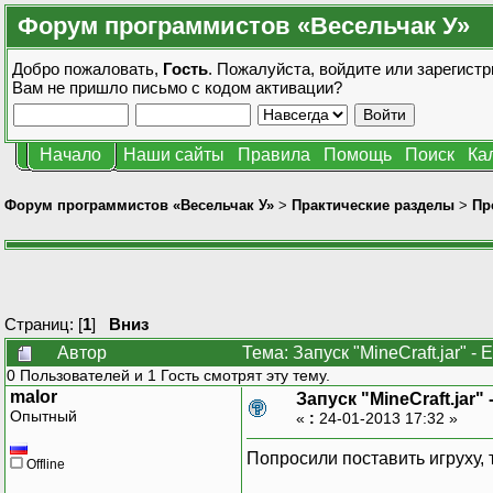
Форум программистов «Весельчак У»
Добро пожаловать,
Гость
. Пожалуйста,
войдите
или
зарегистр
Вам не пришло
письмо с кодом активации?
Начало
Наши сайты
Правила
Помощь
Поиск
Ка
Форум программистов «Весельчак У»
>
Практические разделы
>
Пр
Страниц: [
1
]
Вниз
Автор
Тема: Запуск "MineCraft.jar" - 
0 Пользователей и 1 Гость смотрят эту тему.
malor
Запуск "MineCraft.jar" -
Опытный
«
:
24-01-2013 17:32 »
Попросили поставить игруху, т.
Offline