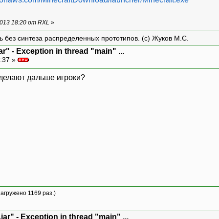
013 18:20 от RXL
»
ть без синтеза распределенных прототипов. (с) Жуков М.С.
r" - Exception in thread "main" ...
:37 »
 делают дальше игроки?
загружено 1169 раз.)
ar" - Exception in thread "main" ...