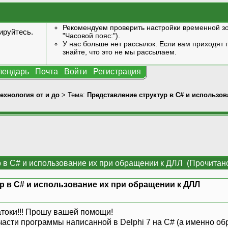
Рекомендуем проверить настройки временной зо
ируйтесь
.
"Часовой пояс:").
У нас больше нет рассылок. Если вам приходят п
знайте, что это не мы рассылаем.
лендарь
Почта
Войти
Регистрация
технология от и до
> Тема:
Представление структур в С# и использо
 в С# и использование их при обращении к ДЛЛ (Прочитано
р в С# и использование их при обращении к ДЛЛ
токи!!! Прошу вашей помощи!
асти программы написанной в Delphi 7 на С# (а именно обр