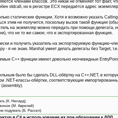
ются членами классов. Это никак не отменяет тот факт, чт
добен stdcall, но в регистре ECX передаётся адрес экземпляр
ько статические функции. Хотя и возможно указать CallingC
ься этим не получится, поскольку вызов такой функции (об
атель на экземпляр можно передать при помощи делегата, но
), что не то же самое, что и экспортированная функция.
ски и получить указатель на экспортируемую функцию-член, 
ру - я не знаю. Marshal умеет делать делегаты без Target, 
руемые C++ функции имеют довольно неочевидные EntryPo
ильным было бы сделать DLL-обёртку на C++.NET, в котор
три .NET-классы-обёртки, соответствующие импортированны
 (assembly).
ть (К. Нюгард)
енное (М. Аврелий)
ем подумать (Б. Рассел)
уктур в С# и использование их при обращении к ДЛЛ