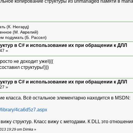
ильное копирование структуры из unmanaged памяти в mana
функции для работы с ТТЛ линиями
ract
bool
ENABLE_TTL_OUT
(
bool
EnableTtlOut
)
;
ract
bool
TTL_IN
(
ref
ushort
TtlIn
)
;
ract
bool
TTL_OUT
(
ushort
TtlOut
)
;
ть (К. Нюгард)
функции для работы с пользовательской информ
енное (М. Аврелий)
ем подумать (Б. Рассел)
ract
bool
ENABLE_FLASH_WRITE
(
bool
IsUserFlash
ract
bool
READ_FLASH_ARRAY
(
ref
USER_FLASH_E14
уктур в С# и использование их при обращении к ДЛЛ
ract
bool
WRITE_FLASH_ARRAY
(
ref
USER_FLASH_E1
:47 »
просто не доходит уже!(((
функции для работы со служебной информацией 
составил структуры!)))
ract
bool
GET_MODULE_DESCRIPTION
(
ref
MODULE_D
ract
bool
SAVE_MODULE_DESCRIPTION
(
ref
MODULE_
уктур в С# и использование их при обращении к ДЛЛ
функции для прямого досупа к микроконтроллер
:27 »
ract
bool
GetArray
(
ref
byte
_Buffer,
ushort
S
ract
bool
PutArray
(
ref
byte
_Buffer,
ushort
S
ние класса. Всё остальное элементарно находится в MSDN:
s/library/4ca6d5z7.aspx
е вижу структур. Класс вижу с методами. К DLL это отношения 
013 19:29 от Dimka
»