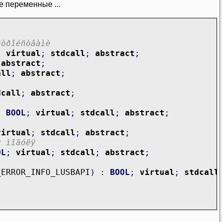
е переменные ...
ñòðîéñòâàìè
;
virtual
;
stdcall
;
abstract
;
abstract
;
all
;
abstract
;
dcall
;
abstract
;
:
BOOL
;
virtual
;
stdcall
;
abstract
;
virtual
;
stdcall
;
abstract
;
ÿ ìîäóëÿ
OL
;
virtual
;
stdcall
;
abstract
;
ERROR_INFO_LUSBAPI
)
:
BOOL
;
virtual
;
stdcall