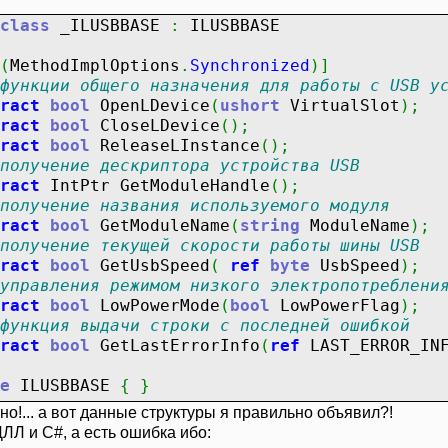
ôóíêöèè äëÿ ðàáîòû ñ ÀÖÏ
class
_ILUSBBASE
:
ILUSBBASE
ction
GET_ADC_PARS
(
AdcPars
:
pADC_PARS_E140
)
ction
SET_ADC_PARS
(
AdcPars
:
pADC_PARS_E140
)
(
MethodImplOptions
.
Synchronized
)
]
ction
START_ADC
:
BOOL
;
virtual
;
stdcall
;
ab
функции общего назначения для работы с USB у
ction
STOP_ADC
:
BOOL
;
virtual
;
stdcall
;
abs
ract
bool
OpenLDevice
(
ushort
VirtualSlot
)
;
ction
ADC_KADR
(
Data
:
pSHORT
)
:
BOOL
;
virtua
ract
bool
CloseLDevice
(
)
;
ction
ADC_SAMPLE
(
AdcData
:
pSHORT
;
AdcChanne
ract
bool
ReleaseLInstance
(
)
;
ction
ReadData
(
ReadRequest
:
pIO_REQUEST_LUS
получение дескриптора устройства USB
ract
IntPtr GetModuleHandle
(
)
;
ôóíêöèè äëÿ ðàáîòû ñ ÖÀÏ
получение названия используемого модуля
ction
GET_DAC_PARS
(
DacPars
:
pDAC_PARS_E140
)
ract
bool
GetModuleName
(
string
ModuleName
)
;
ction
SET_DAC_PARS
(
DacPars
:
pDAC_PARS_E140
)
получение текущей скорости работы шины USB
ction
START_DAC
:
BOOL
;
virtual
;
stdcall
;
ab
ract
bool
GetUsbSpeed
(
ref
byte
UsbSpeed
)
;
ction
STOP_DAC
:
BOOL
;
virtual
;
stdcall
;
abs
управления режимом низкого электропотреблени
ction
WriteData
(
WriteRequest
:
pIO_REQUEST_LU
ract
bool
LowPowerMode
(
bool
LowPowerFlag
)
;
ction
DAC_SAMPLE
(
DacData
:
pSHORT
;
DacChanne
функция выдачи строки с последней ошибкой
ction
DAC_SAMPLES
(
DacData1
,
DacData2
:
pSHOR
ract
bool
GetLastErrorInfo
(
ref
LAST_ERROR_INF
ôóíêöèè äëÿ ðàáîòû ñ öèôðîâûìè ëèíèÿìè
e
ILUSBBASE
{
}
ction
ENABLE_TTL_OUT
(
EnableTtlOut
:
BOOL
)
:
--------------------------------------------
о!... а вот данные структуры я правильно объявил?!
ction
TTL_IN
(
TtlIn
:
pWORD
)
:
BOOL
;
virtual
;
дуля E14-140
ЛЛ и C#, а есть ошибка ибо:
ction
TTL_OUT
(
TtlOut
:
WORD
)
:
BOOL
;
virtual
--------------------------------------------