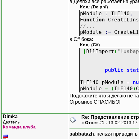
в Делпхи все работает на ура!
[
StructLayout
(
Layou
Код: (Delphi)
// 
public
abst
pModule
:
ILE140
;
Fun
{
Function
CreateLIns
Fun
[
MethodImpl
//...
Fun
// 
pModule
:
=
CreateLI
public
abst
в С# бока:
// 
public
abst
Код: (C#)
Fun
public
abst
[
DllImport
(
"Lusbap
Fun
public
abst
CallingC
public
abst
Char
// 
public
abst
public
stat
Fun
public
abst
Fun
ILE140 pModule
=
nu
// 
pModule
=
(
ILE140
)
C
end
;
public
abst
Подскажите что я делаю не та
pILE140
=
^
public
abst
Огромное СПАСИБО!
public
abst
public
abst
Dimka
public
abst
Re: Представление стр
Деятель
«
Ответ #1 :
13-02-2013 17
public
abst
Команда клуба
public
abst
sabbatazh
, нельзя приводить