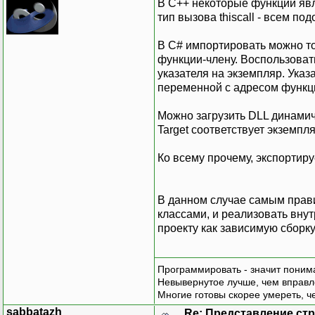
В C++ некоторые функции явля
тип вызова thiscall - всем по
В C# импортировать можно тол
функции-члену. Воспользоват
указателя на экземпляр. Указ
переменной с адресом функции
Можно загрузить DLL динамиче
Target соответствует экземпля
Ко всему прочему, экспорти
В данном случае самым прав
классами, и реализовать вну
проекту как зависимую сборку
Программировать - значит понима
Невывернутое лучше, чем вправл
Многие готовы скорее умереть, ч
sabbatazh
Re: Представление стр