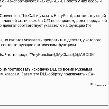
о они экспортируются как функции. Просто у них особый
а.
onvention.ThisCall и указать EntryPoint, соответствующий
ъявленной статической в C#) не сопровождается передачей
 делегат соответствует указателю на функцию (т.е.
но как этот указатель превратить в делегат, у которого
т.е. соответствующие статическим функциям.
ints. Что-то вроде "?myFunction@MyClass@@ABCDE".
ую импортировать исходную DLL со всеми нужными
м классам. Затем эту DLL-обёртку подключить к C#-
Записан