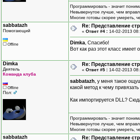
Программировать - значит понима
Невывернутое лучше, чем вправл
Многие готовы скорее умереть, ч
sabbatazh
Re: Представление стр
Помогающий
«
Ответ #4 :
14-02-2013 08
Dimka
, Спасибо!
Offline
Вот как раз этот класс имеет 
Dimka
Re: Представление стр
Деятель
«
Ответ #5 :
14-02-2013 08
Команда клуба
sabbatazh
, у меня такое ощу
какой метод к чему привязат
Offline
Пол:
Как импортируется DLL? Сюда
Программировать - значит понима
Невывернутое лучше, чем вправл
Многие готовы скорее умереть, ч
sabbatazh
Re: Представление стр