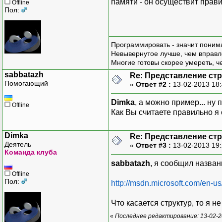
памяти - он осуществит прав
Offline
// 
Пол:
public
abst
public
abst
public
abst
Программировать - значит понима
// 
Невывернутое лучше, чем вправл
Многие готовы скорее умереть, ч
public
abst
public
abst
sabbatazh
Re: Представление стр
Помогающий
public
abst
«
Ответ #2 :
13-02-2013 18
Dimka
, а можно пример... ну 
// 
Offline
Как Вы считаете правильно я 
public
abst
public
abst
Dimka
Re: Представление стр
// 
Деятель
«
Ответ #3 :
13-02-2013 19
Команда клуба
public
abst
public
abst
sabbatazh
, я сообщил назва
}
;
Offline
Пол:
http://msdn.microsoft.com/en-u
Что касается структур, то я н
«
Последнее редактирование: 13-02-2