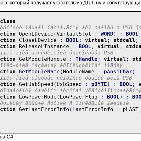
класс который получает указатель из ДЛЛ, ну и сопутствующи
class
ôóíêöèè îáùåãî íàçíà÷åíèÿ äëÿ ðàáîòû ñ USB ó
ction
OpenLDevice
(
VirtualSlot
:
WORD
)
:
BOOL
ction
CloseLDevice
:
BOOL
;
virtual
;
stdcall
;
ction
ReleaseLInstance
:
BOOL
;
virtual
;
stdc
ïîëó÷åíèå äåñêðèïòîðà óñòðîéñòâà USB
ction
GetModuleHandle
:
THandle
;
virtual
;
st
ïîëó÷åíèå íàçâàíèÿ èñïîëüçóåìîãî ìîäóëÿ
ction
GetModuleName
(
ModuleName
:
pAnsiChar
)
ïîëó÷åíèå òåêóùåé ñêîðîñòè ðàáîòû øèíû USB
ction
GetUsbSpeed
(
UsbSpeed
:
pBYTE
)
:
BOOL
;
óïðàâëåíèÿ ðåæèìîì íèçêîãî ýëåêòðîïîòðåáëåíè
ction
LowPowerMode
(
LowPowerFlag
:
BOOL
)
:
BO
ôóíêöèÿ âûäà÷è ñòðîêè ñ ïîñëåäíåé îøèáêîé
ction
GetLastErrorInfo
(
LastErrorInfo
:
pLAST_
base
)
 на С#