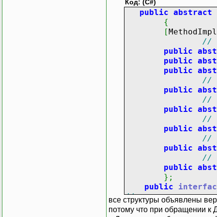
Код: (C#)
// 
public
abstract
Fun
{
Fun
[
MethodImpl
Fun
// 
Fun
public
abst
Fun
public
abst
Fun
public
abst
Fun
// 
public
abst
// 
// 
Fun
public
abst
Fun
// 
Fun
public
abst
Fun
// 
Fun
public
abst
Fun
// 
Fun
public
abst
}
;
// 
public
interfac
Fun
//-----------------
все структуры объявлены верн
Fun
// интерфейс для мо
потому что при обращении к Д
Fun
//-----------------