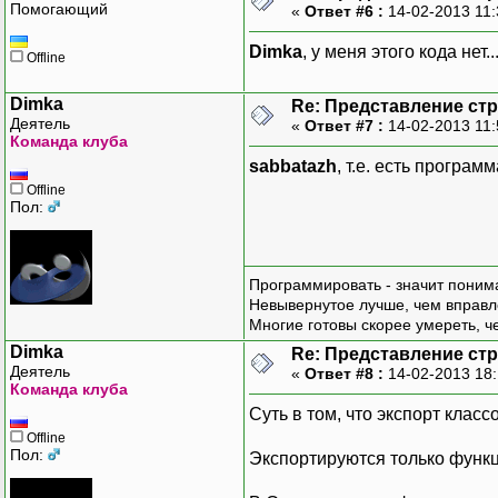
Помогающий
«
Ответ #6 :
14-02-2013 11
Dimka
, у меня этого кода нет.
Offline
Dimka
Re: Представление стр
Деятель
«
Ответ #7 :
14-02-2013 11
Команда клуба
sabbatazh
, т.е. есть програ
Offline
Пол:
Программировать - значит понима
Невывернутое лучше, чем вправл
Многие готовы скорее умереть, ч
Dimka
Re: Представление стр
Деятель
«
Ответ #8 :
14-02-2013 18
Команда клуба
Суть в том, что экспорт клас
Offline
Пол:
Экспортируются только функ