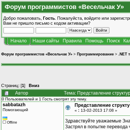
Форум программистов «Весельчак У»
Добро пожаловать,
Гость
. Пожалуйста,
войдите
или
зарегистр
Вам не пришло
письмо с кодом активации?
Начало
Наши сайты
Правила
Помощь
Поиск
Ка
Форум программистов «Весельчак У»
>
Программирование
>
.NET 
Страниц: [
1
]
Вниз
Автор
Тема: Представление структур
0 Пользователей и 1 Гость смотрят эту тему.
sabbatazh
Представление структу
Помогающий
«
:
13-02-2013 17:08 »
Здравствуйте уважаемые Зна
Offline
Застрял в попытке перевода ч