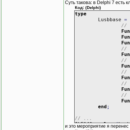
Суть такова: в Delphi 7 есть 
Код: (Delphi)
type
Lusbbase
=
// 
Fun
Fun
Fun
// 
Fun
// 
Fun
// 
Fun
// 
Fun
// 
Fun
end
;
// ...
ILE140
=
class
(
Lusb
и это мероприятие я перенес
public