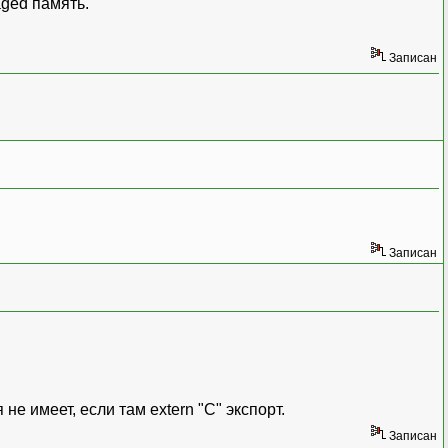
ged память.
Записан
ацией ППЗУ
WriteEnabled
)
;
0 UserFlash
)
;
40 UserFlash
)
;
ППЗУ
ESCRIPTION_E140 ModuleDescription
)
;
DESCRIPTION_E140 ModuleDescription
)
;
Записан
у
ize,
ushort
Address
)
;
ize,
ushort
Address
)
;
не имеет, если там extern "C" экспорт.
Записан