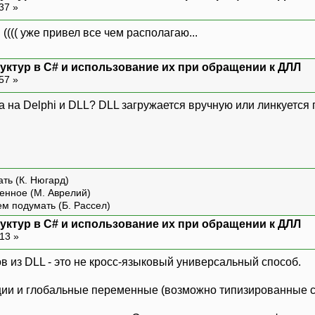
:37 »
.. (((( уже привел все чем располагаю...
уктур в С# и использование их при обращении к ДЛЛ
:57 »
мма на Delphi и DLL? DLL загружается вручную или линкуется
ть (К. Нюгард)
енное (М. Аврелий)
ем подумать (Б. Рассел)
уктур в С# и использование их при обращении к ДЛЛ
:13 »
сов из DLL - это не кросс-языковый универсальный способ.
ции и глобальные переменные (возможно типизированные с