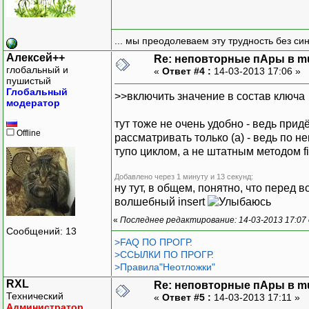
... мы преодолеваем эту трудность без си
Алексей++
Re: неповторные пАры в mu
глобальный и
«
Ответ #4 :
14-03-2013 17:06 »
пушистый
Глобальный
>>включить значение в состав ключа
модератор
тут тоже не очень удобно - ведь прид
Offline
рассматривать только (a) - ведь по 
тупо циклом, а не штатным методом f
Добавлено через 1 минуту и 13 секунд:
ну тут, в общем, понятно, что перед 
волшебный insert
«
Последнее редактирование: 14-03-2013 17:07
Сообщений: 13
>FAQ ПО ПРОГР.
>ССЫЛКИ ПО ПРОГР.
>Правила"Неотложки"
RXL
Re: неповторные пАры в mu
Технический
«
Ответ #5 :
14-03-2013 17:11 »
Администратор