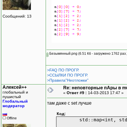
Сообщений: 13
Безымянный.png
(6.51 Кб - загружено 1762 раз.
>FAQ ПО ПРОГР.
>ССЫЛКИ ПО ПРОГР.
>Правила"Неотложки"
Алексей++
Re: неповторные пАры в mu
глобальный и
«
Ответ #9 :
14-03-2013 17:47 »
пушистый
Глобальный
там даже с set лучше
модератор
Код:
Offline
std::map<int, st