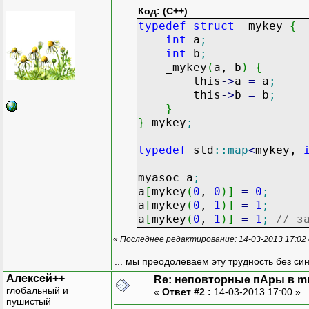
Код: (C++)
typedef
struct
_mykey
{
int
a
;
int
b
;
_mykey
(
a, b
)
{
this
-
>
a
=
a
;
this
-
>
b
=
b
;
}
}
mykey
;
typedef
std
::
map
<
mykey,
myasoc a
;
a
[
mykey
(
0
,
0
)
]
=
0
;
a
[
mykey
(
0
,
1
)
]
=
1
;
a
[
mykey
(
0
,
1
)
]
=
1
;
// з
«
Последнее редактирование: 14-03-2013 17:02
... мы преодолеваем эту трудность без си
Алексей++
Re: неповторные пАры в mu
глобальный и
«
Ответ #2 :
14-03-2013 17:00 »
пушистый