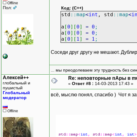
Offline
Пол:
Код: (C++)
std
::
map
<
int
, std
::
map
<
i
a
[
0
]
[
0
]
=
0
;
a
[
0
]
[
0
]
=
0
;
a
[
0
]
[
1
]
=
1
;
Соседи друг другу не мешают. Дублир
... мы преодолеваем эту трудность без си
Алексей++
Re: неповторные пАры в mu
глобальный и
«
Ответ #8 :
14-03-2013 17:43 »
пушистый
Глобальный
всё, мыслю понял, спасибо ) Чот я з
модератор
Offline