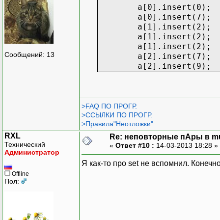
a[0].insert(0);
a[0].insert(7);
a[1].insert(2);
a[1].insert(2);
a[1].insert(2);
Сообщений: 13
a[2].insert(7);
a[2].insert(9);
>FAQ ПО ПРОГР.
>ССЫЛКИ ПО ПРОГР.
>Правила"Неотложки"
RXL
Re: неповторные пАры в mu
Технический
«
Ответ #10 :
14-03-2013 18:28 »
Администратор
Я как-то про set не вспомнил. Конечн
Offline
Пол: