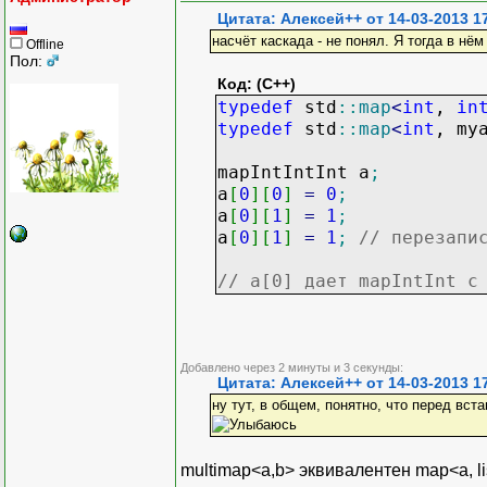
Цитата: Алексей++ от 14-03-2013 1
насчёт каскада - не понял. Я тогда в нё
Offline
Пол:
Код: (C++)
typedef
std
::
map
<
int
,
in
typedef
std
::
map
<
int
, my
mapIntIntInt a
;
a
[
0
]
[
0
]
=
0
;
a
[
0
]
[
1
]
=
1
;
a
[
0
]
[
1
]
=
1
;
// перезапи
// a[0] дает mapIntInt с
Добавлено через 2 минуты и 3 секунды:
Цитата: Алексей++ от 14-03-2013 1
ну тут, в общем, понятно, что перед вст
multimap<a,b> эквивалентен map<a, li