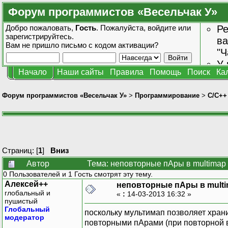
Форум программистов «Весельчак У»
Добро пожаловать,
Гость
. Пожалуйста,
войдите
или
Ре
зарегистрируйтесь
.
ва
Вам не пришло
письмо с кодом активации?
"Ч
У 
Начало
Наши сайты
Правила
Помощь
Поиск
Ка
от
зн
Форум программистов «Весельчак У»
>
Программирование
>
C/C++
Страниц: [
1
]
Вниз
Автор
Тема: неповторные пАры в multimap
0 Пользователей и 1 Гость смотрят эту тему.
Алексей++
неповторные пАры в mult
глобальный и
«
:
14-03-2013 16:32 »
пушистый
Глобальный
поскольку мультимап позволяет хранит
модератор
повторными пАрами (при повторной вст