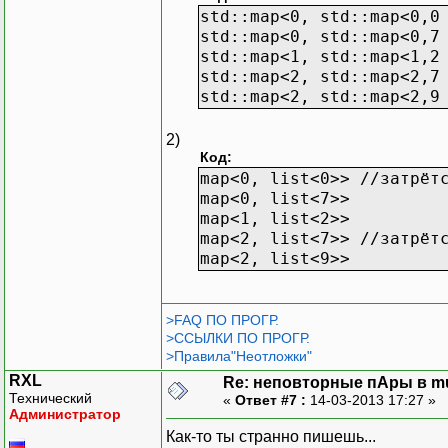
std::map<0, std::map<0,0
std::map<0, std::map<0,7
std::map<1, std::map<1,2
std::map<2, std::map<2,7
std::map<2, std::map<2,9
2)
Код:
map<0, list<0>> //затрёт
map<0, list<7>>
map<1, list<2>>
map<2, list<7>> //затрёт
map<2, list<9>>
>FAQ ПО ПРОГР.
>ССЫЛКИ ПО ПРОГР.
>Правила"Неотложки"
RXL
Re: неповторные пАры в mu
Технический
«
Ответ #7 :
14-03-2013 17:27 »
Администратор
Как-то ты странно пишешь...