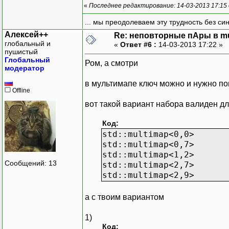
«
Последнее редактирование: 14-03-2013 17:15
... мы преодолеваем эту трудность без си
Алексей++
Re: неповторные пАры в mu
глобальный и
«
Ответ #6 :
14-03-2013 17:22 »
пушистый
Глобальный
Ром, а смотри
модератор
в мультимапе ключ можно и нужно п
Offline
вот такой вариант набора валиден дл
Код:
std::multimap<0,0>
std::multimap<0,7>
std::multimap<1,2>
Сообщений: 13
std::multimap<2,7>
std::multimap<2,9>
а с твоим вариантом
1)
Код: