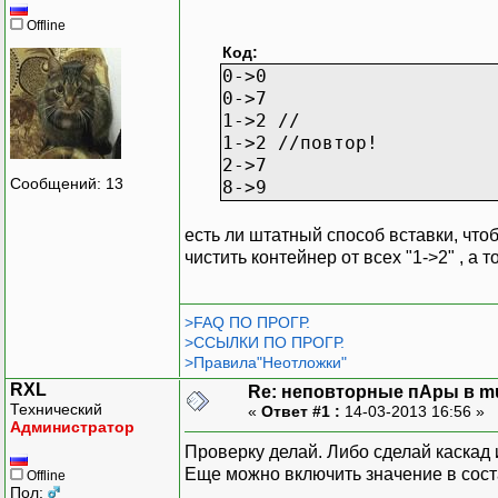
Offline
Код:
0->0
0->7
1->2 //
1->2 //повтор!
2->7
Сообщений: 13
8->9
есть ли штатный способ вставки, что
чистить контейнер от всех "1->2" , а 
>FAQ ПО ПРОГР.
>ССЫЛКИ ПО ПРОГР.
>Правила"Неотложки"
RXL
Re: неповторные пАры в mu
Технический
«
Ответ #1 :
14-03-2013 16:56 »
Администратор
Проверку делай. Либо сделай каскад
Еще можно включить значение в сост
Offline
Пол: