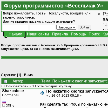
Форум программистов «Весельчак У»
Добро пожаловать,
Гость
. Пожалуйста,
войдите
или
Ре
зарегистрируйтесь
.
ва
Вам не пришло
письмо с кодом активации?
"Ч
У 
Начало
Наши сайты
Правила
Помощь
Поиск
Ка
от
зн
Форум программистов «Весельчак У»
>
Программирование
>
C/C++
запускается цикл, та же кнопка заканчивает цикл.
Страниц: [
1
]
Вниз
Автор
Тема: По нажатию кнопки запускается
0 Пользователей и 1 Гость смотрят эту тему.
Shakesbeer
По нажатию кнопки запускается 
Постоялец
«
:
16-04-2013 09:18 »
Как сделать так, чтобы по нажатию к
Offline