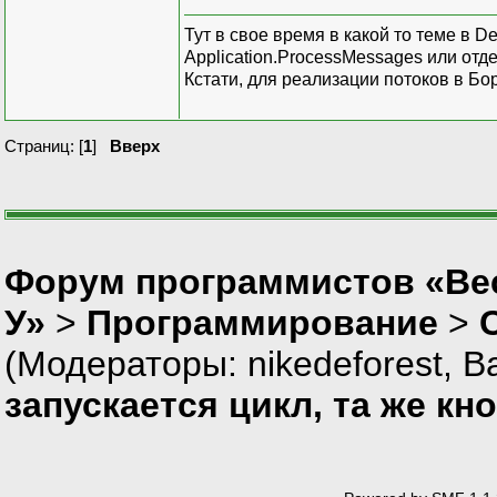
Тут в свое время в какой то теме в D
Application.ProcessMessages или отд
Кстати, для реализации потоков в Бо
Страниц: [
1
]
Вверх
Форум программистов «Ве
У»
>
Программирование
>
(Модераторы:
nikedeforest
,
В
запускается цикл, та же кн