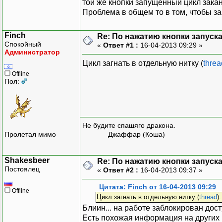
той же кнопки запущенный цикл зака
Проблема в общем то в том, чтобы 
Finch
Re: По нажатию кнопки запускае
Спокойный
«
Ответ #1 :
16-04-2013 09:29 »
Администратор
Цикл загнать в отдельную нитку (
threa
Offline
Пол:
Не будите спашяго дракона.
Пролетал мимо
Джаффар (Коша)
Shakesbeer
Re: По нажатию кнопки запускае
Постоялец
«
Ответ #2 :
16-04-2013 09:37 »
Цитата: Finch от 16-04-2013 09:29
Offline
Цикл загнать в отдельную нитку (
thread
)
Блиин... на работе заблокирован дос
Есть похожая информация на других