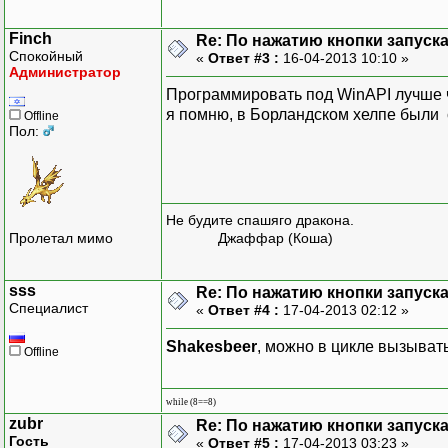
Finch
Re: По нажатию кнопки запускае
Спокойный
«
Ответ #3 :
16-04-2013 10:10 »
Администратор
Программировать под WinAPI лучше ч
я помню, в Борландском хелпе были 
Offline
Пол:
Не будите спашяго дракона.
Пролетал мимо
Джаффар (Коша)
sss
Re: По нажатию кнопки запускае
Специалист
«
Ответ #4 :
17-04-2013 02:12 »
Shakesbeer
, можно в цикле вызывать
Offline
while (8==8)
zubr
Re: По нажатию кнопки запускае
Гость
«
Ответ #5 :
17-04-2013 03:23 »