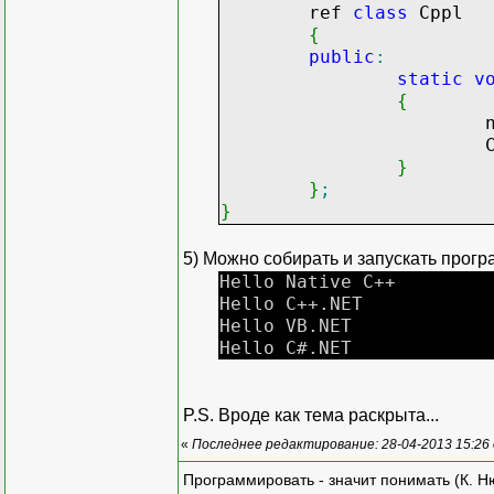
ref
class
Cppl
{
public
:
static
v
{
nati
Conso
}
}
;
}
5) Можно собирать и запускать прогр
Hello Native C++
Hello C++.NET
Hello VB.NET
Hello C#.NET
P.S. Вроде как тема раскрыта...
«
Последнее редактирование: 28-04-2013 15:26
Программировать - значит понимать (К. Н