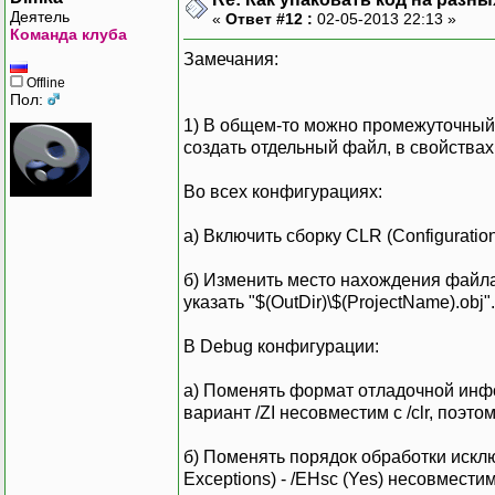
Деятель
«
Ответ #12 :
02-05-2013 22:13 »
Команда клуба
Замечания:
Offline
Пол:
1) В общем-то можно промежуточный CL
создать отдельный файл, в свойствах
Во всех конфигурациях:
а) Включить сборку CLR (Configuratio
б) Изменить место нахождения файла ре
указать "$(OutDir)\$(ProjectName).obj".
В Debug конфигурации:
а) Поменять формат отладочной информ
вариант /ZI несовместим с /clr, поэто
б) Поменять порядок обработки исключ
Exceptions) - /EHsc (Yes) несовместим