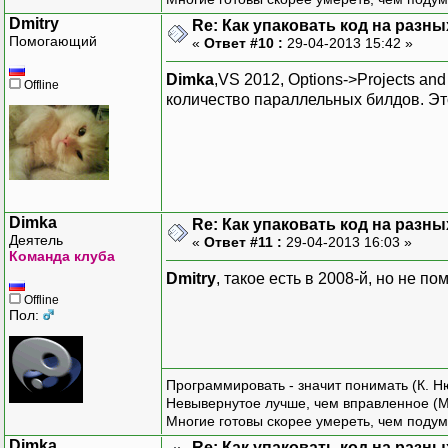
Dmitry
Re: Как упаковать код на разн
Помогающий
«
Ответ #10 :
29-04-2013 15:42 »
Dimka
,VS 2012, Options->Projects an
Offline
количество параллельных билдов. Эт
Dimka
Re: Как упаковать код на разн
Деятель
«
Ответ #11 :
29-04-2013 16:03 »
Команда клуба
Dmitry
, такое есть в 2008-й, но не 
Offline
Пол:
Программировать - значит понимать (К. Н
Невывернутое лучше, чем вправленное (М
Многие готовы скорее умереть, чем подум
Dimka
Re: Как упаковать код на разн