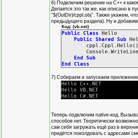
6) Подключим решение на C++ к какому
Делается это так же, как описано в п
"$(OutDir)/cppl.obj". Также укажем, чт
предыдущего раздела). Ну и добавим
Код: (vb.net)
Public
Class
Hello
Public
Shared
Sub
Hel
cppl
.
Cppl
.
Hello
(
Console
.
WriteLin
End
Sub
End
Class
7) Собираем и запускаем приложение
Hello C++.NET
Hello VB.NET
Hello C#.NET
Теперь подключим native-код. Вызыва
способов нет. Теоретически возможно 
сам себя загружать ещё раз в верхни
придётся поколдовать с адресами с