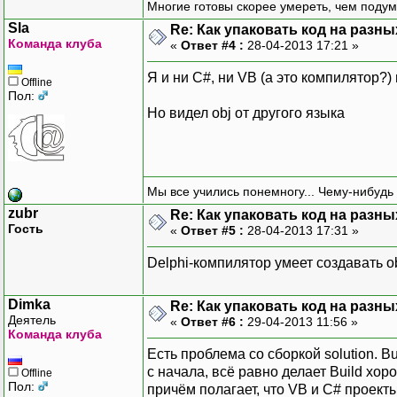
Многие готовы скорее умереть, чем подум
Sla
Re: Как упаковать код на разн
Команда клуба
«
Ответ #4 :
28-04-2013 17:21 »
Я и ни C#, ни VB (а это компилятор?) 
Offline
Пол:
Но видел obj от другого языка
Мы все учились понемногу... Чему-нибудь 
zubr
Re: Как упаковать код на разн
Гость
«
Ответ #5 :
28-04-2013 17:31 »
Delphi-компилятор умеет создавать o
Dimka
Re: Как упаковать код на разн
Деятель
«
Ответ #6 :
29-04-2013 11:56 »
Команда клуба
Есть проблема со сборкой solution. B
с начала, всё равно делает Build хор
Offline
Пол:
причём полагает, что VB и C# проект