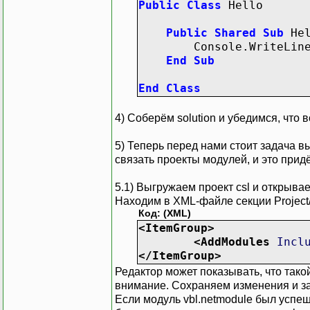
Public
Class
Hello
Public
Shared
Sub
Hel
Console
.
WriteLin
End
Sub
End
Class
4) Соберём solution и убедимся, что 
5) Теперь перед нами стоит задача вы
связать проекты модулей, и это прид
5.1) Выгружаем проект csl и открыва
Находим в XML-файле секции Project/
Код: (XML)
<ItemGroup
>
<AddModules
Incl
</ItemGroup
>
Редактор может показывать, что тако
внимание. Сохраняем изменения и заг
Если модуль vbl.netmodule был успе