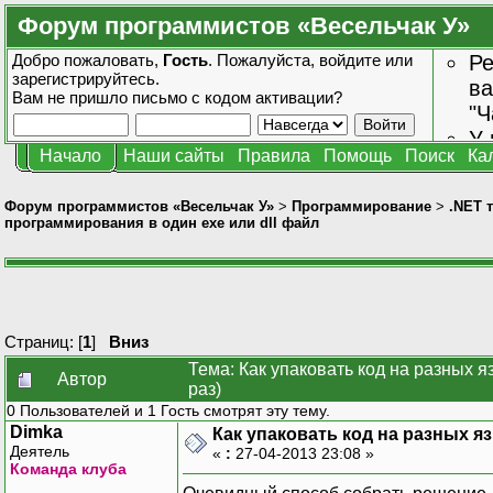
Форум программистов «Весельчак У»
Добро пожаловать,
Гость
. Пожалуйста,
войдите
или
Ре
зарегистрируйтесь
.
ва
Вам не пришло
письмо с кодом активации?
"Ч
У 
Начало
Наши сайты
Правила
Помощь
Поиск
Ка
от
зн
Форум программистов «Весельчак У»
>
Программирование
>
.NET 
программирования в один exe или dll файл
Страниц: [
1
]
Вниз
Тема: Как упаковать код на разных 
Автор
раз)
0 Пользователей и 1 Гость смотрят эту тему.
Dimka
Как упаковать код на разных я
Деятель
«
:
27-04-2013 23:08 »
Команда клуба