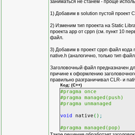
заниматься не станем - проще исполь
1) Добавим в solution пустой проект C
2) Изменим тип проекта на Static Lib
проекта app от cppn (см. пункт 10 пе
файл.
3) Добавим в проект cppn файл кода 
native.h (аналогично, только тип файл
Заголовочный файл предназначен дл
причине к оформлению заголовочног
правильно разграничивал CLR- и nati
Код: (C++)
#pragma once
#pragma managed(push)
#pragma unmanaged
void
native
(
)
;
#pragma managed(pop)
Такое решение обработает заголовок 