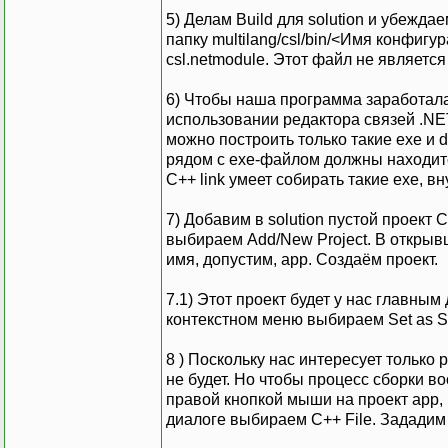
5) Делам Build для solution и убежда
папку multilang/csl/bin/<Имя конфиг
csl.netmodule. Этот файл не являетс
6) Чтобы наша программа заработала
использовании редактора связей .NE
можно построить только такие exe и d
рядом с exe-файлом должны находитс
C++ link умеет собирать такие exe, 
7) Добавим в solution пустой проект 
выбираем Add/New Project. В открыв
имя, допустим, app. Создаём проект.
7.1) Этот проект будет у нас главным
контекстном меню выбираем Set as Sta
8 ) Поскольку нас интересует только 
не будет. Но чтобы процесс сборки 
правой кнопкой мыши на проект app,
диалоге выбираем C++ File. Зададим 