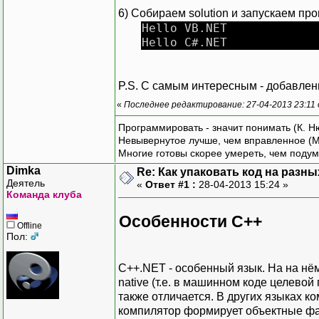
6) Собираем solution и запускаем про
Hello VB.NET
Hello C#.NET
P.S. С самым интересным - добавление
«
Последнее редактирование: 27-04-2013 23:11
Программировать - значит понимать (К. Н
Невывернутое лучше, чем вправленное (М
Многие готовы скорее умереть, чем подум
Dimka
Re: Как упаковать код на разн
Деятель
«
Ответ #1 :
28-04-2013 15:24 »
Команда клуба
Особенности C++
Offline
Пол:
C++.NET - особенный язык. На на нё
native (т.е. в машинном коде целевой
также отличается. В других языках к
компилятор формирует объектные фай