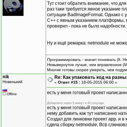
Тут стоит обратить внимание, что дл
раз таки требуется явное указание п
ситуации BadImageFormat. Однако с у
C++ с явным указанием платформы, мо
проверил - пока не было надобности.
Ну и ещё ремарка: netmodule не может
Программировать - значит понимать (К. Н
Невывернутое лучше, чем вправленное (М
Многие готовы скорее умереть, чем подум
nik
Re: Как упаковать код на разн
Новенький
«
Ответ #15 :
18-05-2015 06:00 »
есть у меня готовый проект написанн
Offline
Добавлено через 5 минут и 43 секунды:
есть у меня готовый проект написанны
нему добавить как тут написанно нат
Создал для линковки проект app. и в
сдела сборку netmodule. Всё слинков