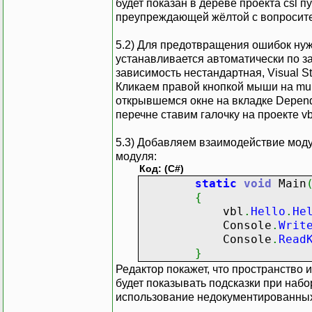
будет показан в дереве проекта csl п
преупреждающей жёлтой с вопросит
5.2) Для предотвращения ошибок нужн
устанавливается автоматически по з
зависимость нестандартная, Visual St
Кликаем правой кнопкой мыши на mult
открывшемся окне на вкладке Depend
перечне ставим галочку на проекте v
5.3) Добавляем взаимодействие моду
модуля:
Код: (C#)
static
void
Main
{
vbl
.
Hello
.
He
Console
.
Writ
Console
.
Read
}
Редактор покажет, что пространство и
будет показывать подсказки при набо
использование недокументированны