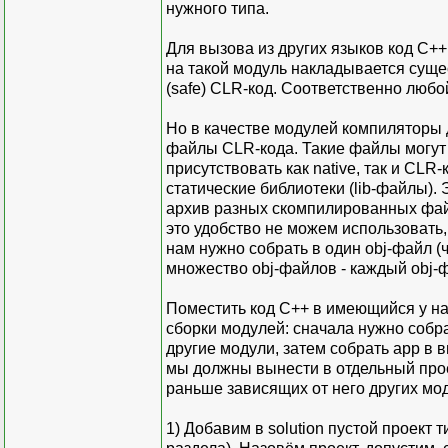
нужного типа.
Для вызова из других языков код C+
на такой модуль накладывается суще
(safe) CLR-код. Соответственно любо
Но в качестве модулей компиляторы 
файлы CLR-кода. Такие файлы могут 
присутствовать как native, так и CL
статические библиотеки (lib-файлы).
архив разных скомпилированных файл
это удобство не можем использовать,
нам нужно собрать в один obj-файл (
множество obj-файлов - каждый obj-
Поместить код C++ в имеющийся у на
сборки модулей: сначала нужно собра
другие модули, затем собрать app в 
мы должны вынести в отдельный проек
раньше зависящих от него других мо
1) Добавим в solution пустой проект 