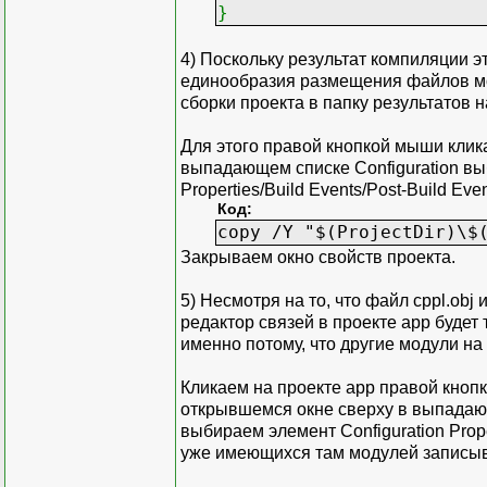
}
4) Поскольку результат компиляции э
единообразия размещения файлов мо
сборки проекта в папку результатов н
Для этого правой кнопкой мыши клика
выпадающем списке Configuration выби
Properties/Build Events/Post-Build E
Код:
copy /Y "$(ProjectDir)\$
Закрываем окно свойств проекта.
5) Несмотря на то, что файл cppl.obj 
редактор связей в проекте app будет
именно потому, что другие модули на
Кликаем на проекте app правой кнопк
открывшемся окне сверху в выпадающе
выбираем элемент Configuration Prope
уже имеющихся там модулей записывае