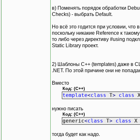
в) Поменять порядок обработки Debug-
Checks) - выбрать Default.
Но всё это годится при условии, что
поскольку никакие Reference к таком
то либо через директиву #using подк
Static Library проект.
2) Шаблоны C++ (templates) даже в C
.NET. По этой причине они не попада
Вместо
Код: (C++)
template
<
class
T
>
class
нужно писать
Код: (C++)
generic
<
class
T
>
class
тогда будет как надо.