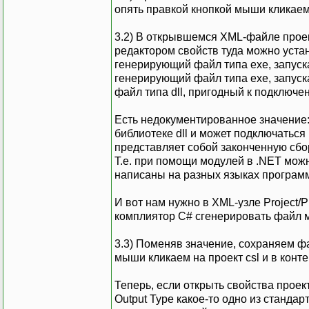
опять правкой кнопкой мыши кликаем 
3.2) В открывшемся XML-файле проек
редактором свойств туда можно устано
генерирующий файл типа exe, запуска
генерирующий файл типа exe, запускаю
файл типа dll, пригодный к подключен
Есть недокументированное значение:
библиотеке dll и может подключаться к
представляет собой законченную сборк
Т.е. при помощи модулей в .NET мож
написаны на разных языках програм
И вот нам нужно в XML-узле Project/
комплиятор C# сгенерировать файл 
3.3) Поменяв значение, сохраняем ф
мыши кликаем на проект csl и в конт
Теперь, если открыть свойства проек
Output Type какое-то одно из стандар