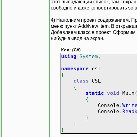
этот выпадающий список, там сохран
свободно и даже конвертировать solut
4) Наполним проект содержанием. Пр
меню пункт Add/New Item. В открывш
Добавляем класс в проект. Оформим е
нибудь вывод на экран.
Код: (C#)
using
System
;
namespace
csl
{
class
CSL
{
static
void
Main
{
Console
.
Writ
Console
.
Read
}
}
}