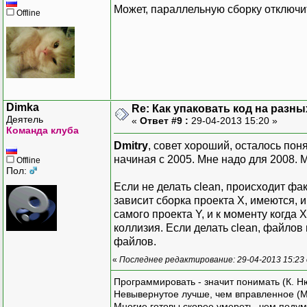
Может, параллельную сборку отключи
Offline
Dimka
Re: Как упаковать код на разн
Деятель
«
Ответ #9 :
29-04-2013 15:20 »
Команда клуба
Dmitry
, совет хороший, осталось поня
начиная с 2005. Мне надо для 2008. 
Offline
Пол:
Если не делать clean, происходит фа
зависит сборка проекта X, имеются, и
самого проекта Y, и к моменту когда 
коллизия. Если делать clean, файлов
файлов.
«
Последнее редактирование: 29-04-2013 15:23
Программировать - значит понимать (К. Н
Невывернутое лучше, чем вправленное (М
Многие готовы скорее умереть, чем подум