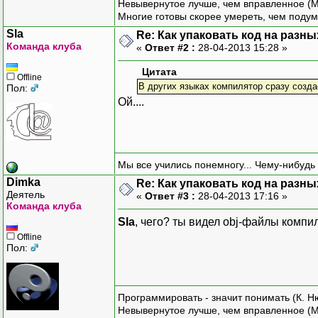
Невывернутое лучше, чем вправленное (М
Многие готовы скорее умереть, чем подум
Sla
Re: Как упаковать код на разн
Команда клуба
«
Ответ #2 :
28-04-2013 15:28 »
Цитата
Offline
В других языках компилятор сразу созда
Пол:
Ой....
Мы все учились понемногу... Чему-нибудь 
Dimka
Re: Как упаковать код на разн
Деятель
«
Ответ #3 :
28-04-2013 17:16 »
Команда клуба
Sla
, чего? ты видел obj-файлы компи
Offline
Пол:
Программировать - значит понимать (К. Н
Невывернутое лучше, чем вправленное (М