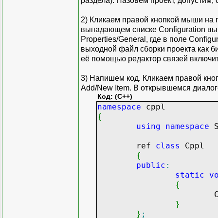
раздела). Назовём проект, допустим, c
2) Кликаем правой кнопкой мыши на п
выпадающем списке Configuration выби
Properties/General, где в поле Config
выходной файл сборки проекта как би
её помощью редактор связей включит
3) Напишем код. Кликаем правой кно
Add/New Item. В открывшемся диалоге
Код: (C++)
namespace
cppl
{
using
namespace
S
ref
class
Cppl
{
public
:
static
v
{
Conso
}
}
;