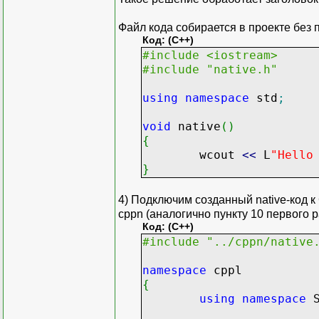
Файл кода собирается в проекте без
Код: (C++)
#include <iostream>
#include "native.h"
using
namespace
std
;
void
native
(
)
{
wcout
<<
L
"Hello
}
4) Подключим созданный native-код к
cppn (аналогично пункту 10 первого р
Код: (C++)
#include "../cppn/native
namespace
cppl
{
using
namespace
S