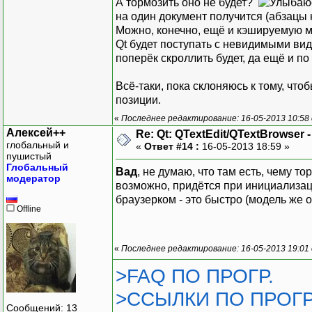
А тормозить оно не будет?
на один документ получится (абзацы н
Можно, конечно, ещё и кэшируемую мод
Qt будет поступать с невидимыми вид
поперёк скроллить будет, да ещё и по
Всё-таки, пока склоняюсь к тому, что
позиции.
«
Последнее редактирование: 16-05-2013 10:58
Алексей++
Re: Qt: QTextEdit/QTextBrowser 
глобальный и
«
Ответ #14 :
16-05-2013 18:59 »
пушистый
Глобальный
Вад
, не думаю, что там есть, чему т
модератор
возможно, придётся при инициализации
браузерком - это быстро (модель же
Offline
«
Последнее редактирование: 16-05-2013 19:01
>FAQ ПО ПРОГР.
>ССЫЛКИ ПО ПРОГР
Сообщений: 13