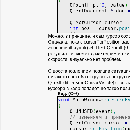
QPointF pt
(
0
, value
)
QTextDocument
*
doc
QTextCursor cursor
=
int
pos
=
cursor.
pos
// сохраняю pos в по
Можно, в принципе, и сам курсор сохр
this
-
>
cursorPos
=
po
Сначала, пока с cursorForPosition ва
}
>documentLayout()->hitTest(QPointF(0, 
результат, и, может, даже одним и те
скорости, визуально нет проблем.
С восстановлением позиции ситуация,
никакого способа открутить прокрутку
QTextEdit::ensureCursorVisible() - он
курсора в кадр попадёт, но такое поз
Код: (C++)
void
MainWindow
::
resizeE
{
Q_UNUSED
(
event
)
;
// изменяем и примен
QTextCursor cursor
=
cursor.
setPosition
(
c