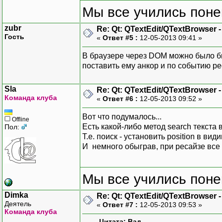
Мы все учились понем
zubr
Re: Qt: QTextEdit/QTextBrowser 
Гость
«
Ответ #5 :
12-05-2013 09:41 »
В браузере через DOM можно было бы
поставить ему анкор и по событию ре
Sla
Re: Qt: QTextEdit/QTextBrowser 
Команда клуба
«
Ответ #6 :
12-05-2013 09:52 »
Вот что подумалось...
Offline
Есть какой-либо метод search текста 
Пол:
Т.е. поиск - установить position в ви
И немного обыграв, при ресайзе все
Мы все учились понем
Dimka
Re: Qt: QTextEdit/QTextBrowser 
Деятель
«
Ответ #7 :
12-05-2013 09:53 »
Команда клуба
Цитата: Вад