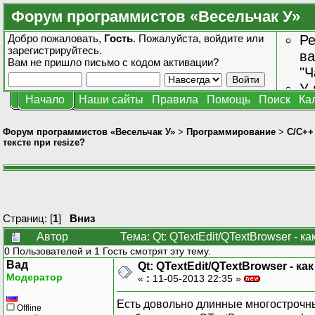
Форум программистов «Весельчак У»
Добро пожаловать,
Гость
. Пожалуйста,
войдите
или
Ре
зарегистрируйтесь
.
ва
Вам не пришло
письмо с кодом активации?
"Ч
У 
Начало
Наши сайты
Правила
Помощь
Поиск
Ка
от
зн
Форум программистов «Весельчак У»
>
Программирование
>
C/C++
тексте при resize?
Страниц: [
1
]
Вниз
Автор
Тема: Qt: QTextEdit/QTextBrowser - к
0 Пользователей и 1 Гость смотрят эту тему.
Вад
Qt: QTextEdit/QTextBrowser - ка
Модератор
«
:
11-05-2013 22:35 »
Есть довольно длинные многострочные
Offline