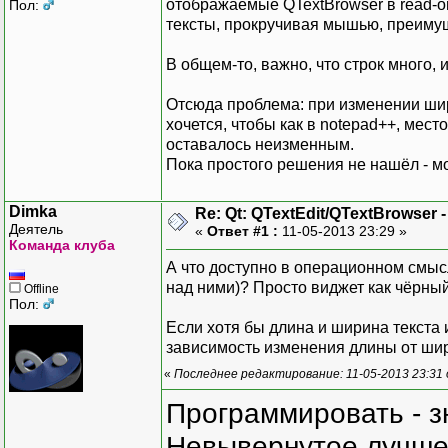
отображаемые QTextBrowser в read-on
Пол:
тексты, прокручивая мышью, преиму
В общем-то, важно, что строк много, 
Отсюда проблема: при изменении шир
хочется, чтобы как в notepad++, мест
оставалось неизменным.
Пока простого решения не нашёл - мо
Dimka
Re: Qt: QTextEdit/QTextBrowser 
Деятель
«
Ответ #1 :
11-05-2013 23:29 »
Команда клуба
А что доступно в операционном смыс
над ними)? Просто виджет как чёрный 
Offline
Пол:
Если хотя бы длина и ширина текста
зависимость изменения длины от ши
«
Последнее редактирование: 11-05-2013 23:31
Программировать - з
Невывернутое лучше,