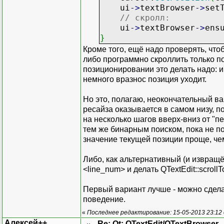
ui
-
>
textBrowser
-
>
set
// скролл:
ui
-
>
textBrowser
-
>
ens
}
Кроме того, ещё надо проверять, что
либо программно скроллить только по 
позиционировании это делать надо: ин
немного вразнос позиция уходит.
Но это, полагаю, неокончательный ва
ресайза оказывается в самом низу, п
на несколько шагов вверх-вниз от "пе
тем же бинарным поиском, пока не по
значение текущей позиции проще, че
Либо, как альтернативный (и извращё
<line_num> и делать QTextEdit::scroll
Первый вариант лучше - можно сдела
поведение.
«
Последнее редактирование: 15-05-2013 23:12
Алексей++
Re: Qt: QTextEdit/QTextBrowser 