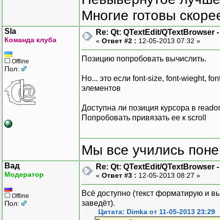
Многие готовы скорее
Sla
Re: Qt: QTextEdit/QTextBrowser 
Команда клуба
«
Ответ #2 :
12-05-2013 07:32 »
Позицию попробовать вычислить.
Offline
Пол:
Но... это если font-size, font-wieght,
элементов
Доступна ли позиция курсора в reado
Попробовать привязать ее к scroll
Мы все учились понем
Вад
Re: Qt: QTextEdit/QTextBrowser 
Модератор
«
Ответ #3 :
12-05-2013 08:27 »
Всё доступно (текст форматирую и вы
Offline
заведёт).
Пол:
Цитата: Dimka от 11-05-2013 23:29