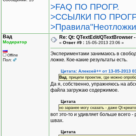
>FAQ ПО ПРОГР.
>ССЫЛКИ ПО ПРОГР
>Правила"Неотложки
Вад
Re: Qt: QTextEdit/QTextBrowser 
Модератор
«
Ответ #9 :
15-05-2013 23:06 »
Экспериментами занимаюсь в свободн
Offline
ложке. Кое-какие результаты есть.
Пол:
Цитата: Алексей++ от 13-05-2013 0
Вад
, прицепи проектик, где можно опроб
Да я, собственно, упражняюсь на абсо
файла загружаю содержимое.
Цитата
но заранее могу сказать - даже Qt-креат
вот это-то и удивляет больше всего -
швах.
Цитата