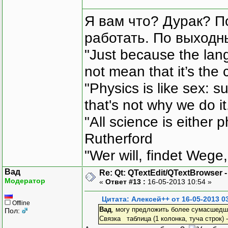
Я вам что? Дурак? П
работать. По выходн
"Just because the lan
not mean that it’s the 
"Physics is like sex: s
that's not why we do i
"All science is either 
Rutherford
"Wer will, findet Wege,
Вад
Re: Qt: QTextEdit/QTextBrowser 
Модератор
«
Ответ #13 :
16-05-2013 10:54 »
Цитата: Алексей++ от 16-05-2013 0
Offline
Вад
, могу предложить более сумасшедши
Пол:
Связка таблица (1 колонка, туча строк) 