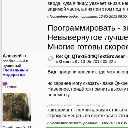
ввода, куда я пишу, уезжает вниз в 
видимой части, а низ при этом подтяг
«
Последнее редактирование: 12-05-2013 09:55
Программировать - з
Невывернутое лучше,
Многие готовы скорее
Алексей++
Re: Qt: QTextEdit/QTextBrowser 
глобальный и
«
Ответ #8 :
13-05-2013 03:32 »
пушистый
Глобальный
Вад
, прицепи проектик, где можно о
модератор
но заранее могу сказать - даже Qt-кр
Offline
Наверное, придётся помнить высоту к
перемотку
Добавлено через 1 минуту и 13 секунд:
как вариант - помнить, какая строка и
строку помещать по вертикали в это 
«
Последнее редактирование: 13-05-2013 03:35
Сообщений: 13