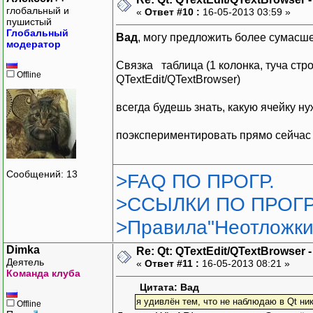
глобальный и
«
Ответ #10 :
16-05-2013 03:59 »
пушистый
Глобальный
Вад
, могу предложить более сумасш
модератор
Связка таблица (1 колонка, туча стро
Offline
QTextEdit/QTextBrowser)
всегда будешь знать, какую ячейку н
поэкспериментировать прямо сейчас 
Сообщений: 13
>FAQ ПО ПРОГР.
>ССЫЛКИ ПО ПРОГР
>Правила"Неотложки
Dimka
Re: Qt: QTextEdit/QTextBrowser 
Деятель
«
Ответ #11 :
16-05-2013 08:21 »
Команда клуба
Цитата: Вад
я удивлён тем, что не наблюдаю в Qt ник
Offline