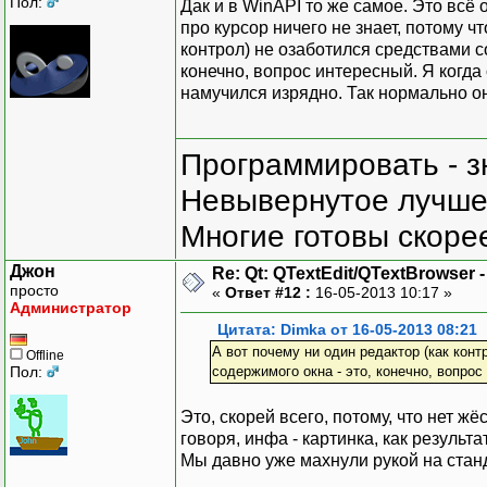
Пол:
Дак и в WinAPI то же самое. Это всё 
про курсор ничего не знает, потому ч
контрол) не озаботился средствами с
конечно, вопрос интересный. Я когда
намучился изрядно. Так нормально он
Программировать - з
Невывернутое лучше,
Многие готовы скорее
Джон
Re: Qt: QTextEdit/QTextBrowser 
просто
«
Ответ #12 :
16-05-2013 10:17 »
Администратор
Цитата: Dimka от 16-05-2013 08:21
А вот почему ни один редактор (как кон
Offline
Пол:
содержимого окна - это, конечно, вопрос
Это, скорей всего, потому, что нет 
говоря, инфа - картинка, как результ
Мы давно уже махнули рукой на стан