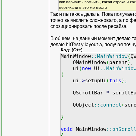
как вариант - помнить, какая строка и к
вертикали в это же место
Так и пытаюсь делать. Пока получае
точно вычислить сложновато, а по фа
спозиционировать после ресайза.
В общем, на данный момент делаю так
делаю hitTest у layout-а, получая то
Код: (C++)
MainWindow
::
MainWindow
(
Q
QMainWindow
(
parent
)
,
ui
(
new
Ui
::
MainWindo
{
ui
-
>
setupUi
(
this
)
;
QScrollBar
*
scrollB
QObject
::
connect
(
scr
}
void
MainWindow
::
onScrol
{