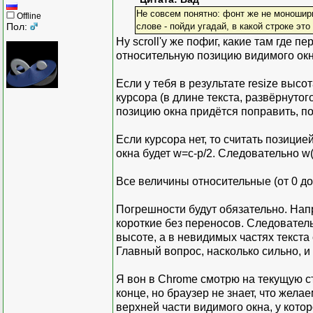
Не совсем понятно: фонт же не моношири
Offline
Пол:
слове - пойди угадай, в какой строке это 
Ну scroll'у же пофиг, какие там где
относительную позицию видимого окн
Если у тебя в результате resize высот
курсора (в длине текста, развёрнутог
позицию окна придётся поправить, поск
Если курсора нет, то считать позици
окна будет w=c-p/2. Следовательно w(i+
Все величины относительные (от 0 до
Погрешности будут обязательно. Напр
короткие без переносов. Следовател
высоте, а в невидимых частях текста
Главный вопрос, насколько сильно, и 
Я вон в Chrome смотрю на текущую стр
конце, но браузер не знает, что жел
верхней части видимого окна, у кото