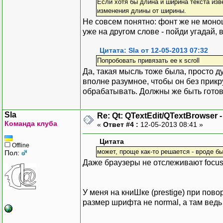
Если хотя бы длина и ширина текста изв
изменения длины от ширины.
Не совсем понятно: фонт же не моно
уже на другом слове - пойди угадай, в 
Цитата: Sla от 12-05-2013 07:32
Попробовать привязать ее к scroll
Да, такая мысль тоже была, просто д
вполне разумное, чтобы он без прикр
обрабатывать. Должны же быть гото
Sla
Re: Qt: QTextEdit/QTextBrowser 
Команда клуба
«
Ответ #4 :
12-05-2013 08:41 »
Цитата
Offline
может, проще как-то решается - вроде б
Пол:
Даже браузеры не отслеживают focus 
У меня на книШке (prestige) при пово
размер шрифта не normal, а там ведь 