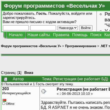
Форум программистов «Весельчак У»
Добро пожаловать,
Гость
. Пожалуйста,
войдите
или
Ре
зарегистрируйтесь
.
ва
Вам не пришло
письмо с кодом активации?
"Ч
У 
Начало
Наши сайты
Правила
Помощь
Поиск
Ка
от
зн
Форум программистов «Весельчак У»
>
Программирование
>
.NET 
Страниц: [
1
]
Вниз
Автор
Тема: Регистрация (не работает БД)
0 Пользователей и 1 Гость смотрят эту тему.
203
Регистрация (не работает 
Интересующийся
«
:
04-06-2013 10:10 »
Здравствуйте. Пытаюсь написать рег
Offline
БД. Я ASP.NET я не очень знаком. П