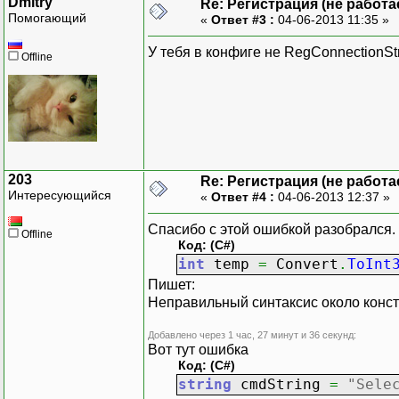
Dmitry
Re: Регистрация (не работа
Помогающий
«
Ответ #3 :
04-06-2013 11:35 »
У тебя в конфиге не RegConnectionStri
Offline
203
Re: Регистрация (не работа
Интересующийся
«
Ответ #4 :
04-06-2013 12:37 »
Спасибо с этой ошибкой разобрался. 
Offline
Код: (C#)
int
temp
=
Convert
.
ToInt
Пишет:
Неправильный синтаксис около констр
Добавлено через 1 час, 27 минут и 36 секунд:
Вот тут ошибка
Код: (C#)
string
cmdString
=
"Sele