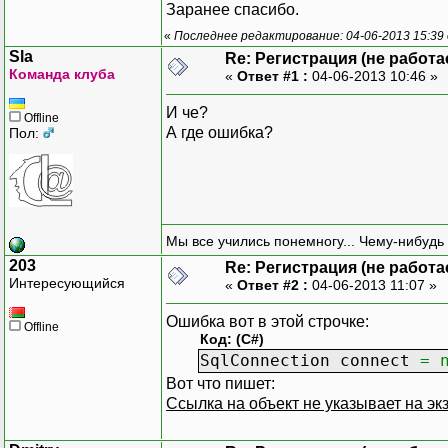
Заранее спасибо.
«
Последнее редактирование: 04-06-2013 15:39
Sla
Re: Регистрация (не работа
Команда клуба
«
Ответ #1 :
04-06-2013 10:46 »
И че?
Offline
А где ошибка?
Пол:
Мы все учились понемногу... Чему-нибудь 
203
Re: Регистрация (не работа
Интересующийся
«
Ответ #2 :
04-06-2013 11:07 »
Ошибка вот в этой строчке:
Offline
Код: (C#)
SqlConnection connect
=
Вот что пишет:
Ссылка на объект не указывает на эк