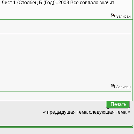
1; Лист 1 {Столбец Б (Год)}=2008 Все совпало значит
Записан
Записан
Печать
« предыдущая тема
следующая тема »