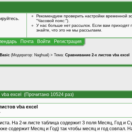
Рекомендуем проверить настройки временной зо
ируйтесь
.
"Часовой пояс:").
У нас больше нет рассылок. Если вам приходят п
знайте, что это не мы рассылаем.
лендарь
Почта
Войти
Регистрация
Basic
(Модератор:
Naghual
) > Тема:
Сравнивание 2-х листов vba excel
 vba excel (Прочитано 10524 раз)
листов vba excel
»
листа. На 2-м листе таблица содержит 3 поля Месяц, Год и 
акже содержит Месяц и Год) так чтобы месяц и год совпал. Н