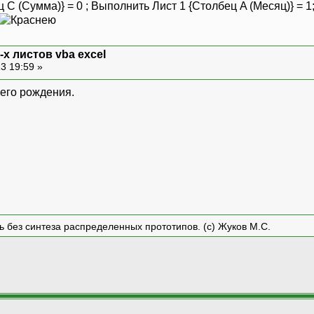
ц С (Сумма)} = 0 ; Выполнить Лист 1 {Столбец A (Месяц)} = 
х листов vba excel
3 19:59 »
оего рождения.
ть без синтеза распределенных прототипов. (с) Жуков М.С.