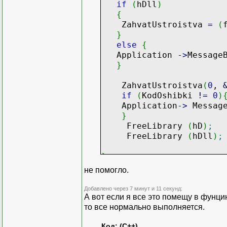
if
(
hDll
)
{
ZahvatUstroistva
=
(
}
else
{
Application
-
>
Message
}
ZahvatUstroistva
(
0
,
if
(
KodOshibki
!
=
0
)
Application
-
>
Message
}
FreeLibrary
(
hD
)
;
FreeLibrary
(
hDll
)
;
}
не помогло.
Добавлено через 7 минут и 11 секунд:
А вот если я все это помещу в фунц
то все нормально выполняется.
Код: (C++)