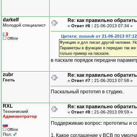
darkelf
Re: как правильно обратитьс
Молодой специалист
«
Ответ #6 :
21-06-2013 07:34 »
Цитата: zuuuuk от 21-06-2013 07:12
Offline
Функцию и длл писал другой человек. Н
Параметры в функцию я передаю так же к
только пример на паскале.
в паскале порядок передачи параметр
zubr
Re: как правильно обратитьс
Гость
«
Ответ #7 :
21-06-2013 07:58 »
Паскальный прототип в студию.
RXL
Re: как правильно обратитьс
Технический
«
Ответ #8 :
21-06-2013 09:59 »
Администратор
Поддерживаю вопрос: прототипы и согл
Offline
Пол:
1. Какое соглашение у BCB по умолч