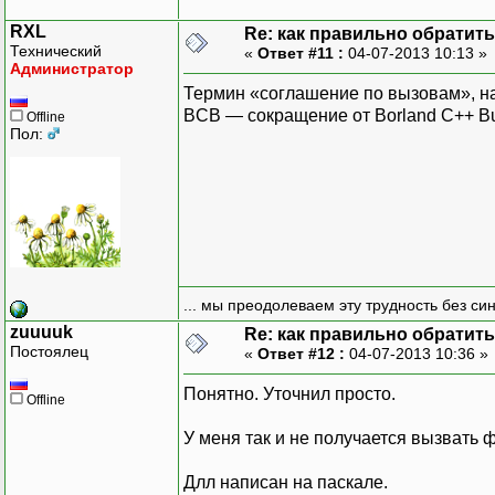
RXL
Re: как правильно обратитьс
Технический
«
Ответ #11 :
04-07-2013 10:13 »
Администратор
Термин «соглашение по вызовам», на
BCB — сокращение от Borland C++ Bui
Offline
Пол:
... мы преодолеваем эту трудность без си
zuuuuk
Re: как правильно обратитьс
Постоялец
«
Ответ #12 :
04-07-2013 10:36 »
Понятно. Уточнил просто.
Offline
У меня так и не получается вызвать 
Длл написан на паскале.