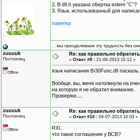
2. В dll.h указана обертка extern "C"?
3. Язык, использованный для написан
памятка
... мы преодолеваем эту трудность без си
zuuuuk
Re: как правильно обратитьс
Постоялец
«
Ответ #9 :
21-06-2013 15:12 »
язык написания Bi30Func.dll паскаль.
Offline
Вообще, вы, меня натолкнули на оче
на которую я не обратил внимание.
Проверяю.....
zuuuuk
Re: как правильно обратитьс
Постоялец
«
Ответ #10 :
04-07-2013 10:03 »
RXl,
Offline
что такое соглашение у ВСВ?