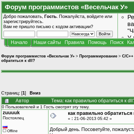
Форум программистов «Весельчак У»
Добро пожаловать,
Гость
. Пожалуйста,
войдите
или
Ре
зарегистрируйтесь
.
ва
Вам не пришло
письмо с кодом активации?
"Ч
У 
Начало
Наши сайты
Правила
Помощь
Поиск
Ка
от
зн
Форум программистов «Весельчак У»
>
Программирование
>
C/C++
обратиться к dll?
Страниц: [
1
]
Вниз
Автор
Тема: как правильно обратиться к dl
0 Пользователей и 1 Гость смотрят эту тему.
zuuuuk
как правильно обратиться к
Постоялец
«
:
21-06-2013 05:42 »
Добрый день. Посоветуйте, пожалуста
Offline