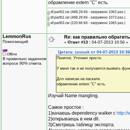
обрамление extern "C" есть.
df.part02.rar
(488.28 Кб - загружено 1063 раз.)
df.part01.rar
(488.28 Кб - загружено 1073 раз.)
df.part03.rar
(220.66 Кб - загружено 1065 раз.)
LemmonRus
Re: как правильно обратитьс
Помогающий
«
Ответ #13 :
04-07-2013 10:56 »
Цитата: zuuuuk от 04-07-2013 10:36
Offline
Понятно. Уточнил просто.
В правильно заданном
вопросе 90% ответа.
У меня так и не получается вызвать фун
Длл написан на паскале.
обрамление extern "C" есть.
Изучай Name mangling.
Самое простое :
1)качаешь dependency walker c
http:
2)открываешь в нем dll.
3)Смотришь таблицу экспорта.