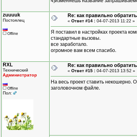
4)изменяешь название запрашиваемо
zuuuuk
Re: как правильно обратитьс
Постоялец
«
Ответ #14 :
04-07-2013 11:22 »
Я поставил в настройках проекта ко
Offline
стандартные вызовы.
все заработало.
огромное вам всем спасибо.
RXL
Re: как правильно обратитьс
Технический
«
Ответ #15 :
04-07-2013 13:52 »
Администратор
На весь проект ставить некошерно. 
заголовочном файле.
Offline
Пол: