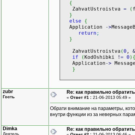
{
ZahvatUstroistva
=
(
}
else
{
Application
-
>
Message
return
;
}
ZahvatUstroistva
(
0
,
if
(
KodOshibki
!
=
0
)
Application
-
>
Message
}
}
zubr
Re: как правильно обратитьс
Гость
«
Ответ #1 :
21-06-2013 05:49 »
Обрати внимание на параметры, кото
внутри функции из за неверных пара
Dimka
Re: как правильно обратитьс
Деятель
«
Ответ #2 :
21-06-2013 06:46 »