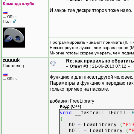
Команда клуба
И закрытие дескрипторов тоже надо. F
Offline
Пол:
Программировать - значит понимать (К. Н
Невывернутое лучше, чем вправленное (М
Многие готовы скорее умереть, чем подум
zuuuuk
Re: как правильно обратитьс
Постоялец
«
Ответ #3 :
21-06-2013 07:12 »
Функцию и длл писал другой человек.
Offline
Параметры в функцию я передаю так 
только пример на паскале.
добавил FreeLibrary
Код: (C++)
void
__fastcall TForm1
::
{
hD
=
LoadLibrary
(
"Bi
hDll
=
LoadLibrary
(
"