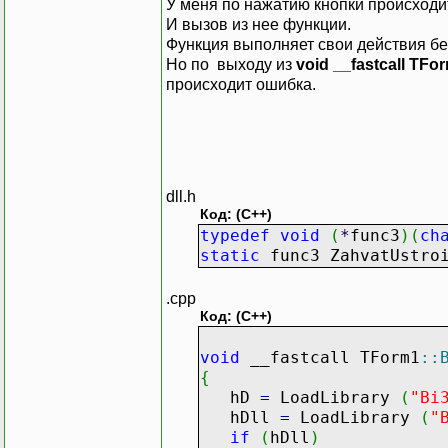
У меня по нажатию кнопки происходит 
И вызов из нее функции.
Функция выполняет свои действия бе
Но по выходу из
void __fastcall TFo
происходит ошибка.
dll.h
Код: (C++)
typedef
void
(
*
func3
)
(
ch
static
func3 ZahvatUstro
.cpp
Код: (C++)
void
__fastcall TForm1
::
{
hD
=
LoadLibrary
(
"Bi
hDll
=
LoadLibrary
(
"
if
(
hDll
)