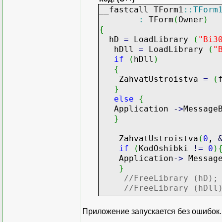
__fastcall TForm1
::
TForm
:
TForm
(
Owner
)
{
hD
=
LoadLibrary
(
"Bi3
hDll
=
LoadLibrary
(
"
if
(
hDll
)
{
ZahvatUstroistva
=
(
}
else
{
Application
-
>
Message
}
ZahvatUstroistva
(
0
,
if
(
KodOshibki
!
=
0
)
Application
-
>
Message
}
//FreeLibrary (hD);
//FreeLibrary (hDll
}
Приложение запускается без ошибок.