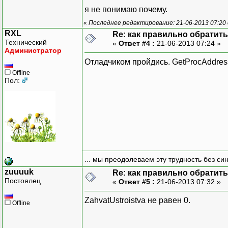
я не понимаю почему.
«
Последнее редактирование: 21-06-2013 07:20
RXL
Re: как правильно обратитьс
Технический
«
Ответ #4 :
21-06-2013 07:24 »
Администратор
Отладчиком пройдись. GetProcAddres
Offline
Пол:
... мы преодолеваем эту трудность без си
zuuuuk
Re: как правильно обратитьс
Постоялец
«
Ответ #5 :
21-06-2013 07:32 »
ZahvatUstroistva не равен 0.
Offline