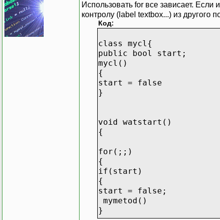
Использовать for все зависает. Если
контролу (label textbox...) из другого 
Код:
class mycl{
public bool start;
mycl()
{
start = false
}
void watstart()
{
for(;;)
{
if(start)
{
start = false;
mymetod()
}