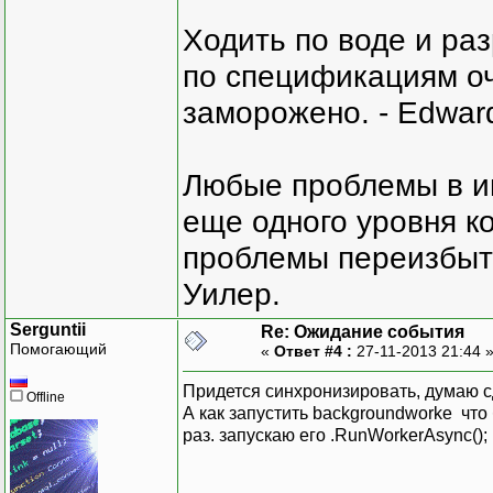
Ходить по воде и ра
по спецификациям оче
заморожено. - Edward
Любые проблемы в и
еще одного уровня ко
проблемы переизбыт
Уилер.
Serguntii
Re: Ожидание события
Помогающий
«
Ответ #4 :
27-11-2013 21:44 
Придется синхронизировать, думаю сд
Offline
А как запустить backgroundworke что
раз. запускаю его .RunWorkerAsync();