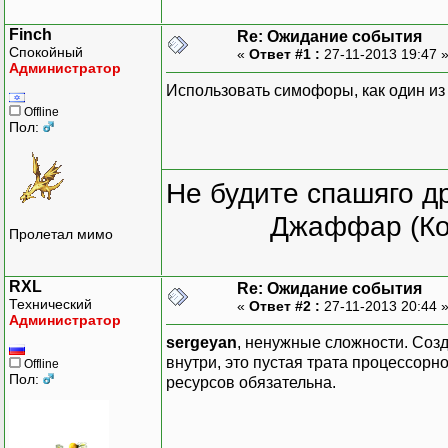
}
Finch
Re: Ожидание события
}
Спокойный
«
Ответ #1 :
27-11-2013 19:47 
Администратор
Использовать симофоры, как один из
void mymetod()
Offline
{
Пол:
}
Не будите спашяго д
Джаффар (Ко
Пролетал мимо
}
RXL
Re: Ожидание события
Технический
«
Ответ #2 :
27-11-2013 20:44 
Администратор
sergeyan
, ненужные сложности. Созд
внутри, это пустая трата процессорн
Offline
Пол:
ресурсов обязательна.