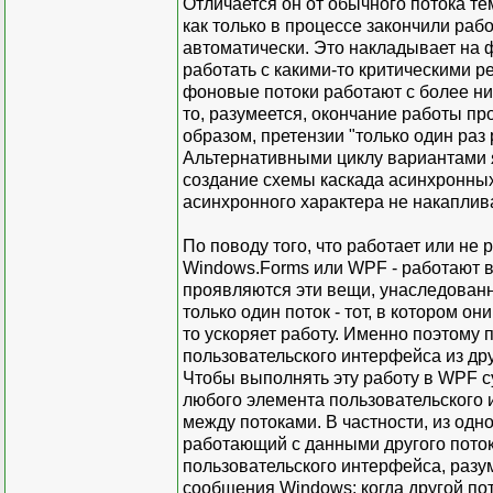
Отличается он от обычного потока те
как только в процессе закончили ра
автоматически. Это накладывает на 
работать с какими-то критическими 
фоновые потоки работают с более низ
то, разумеется, окончание работы п
образом, претензии "только один раз
Альтернативными циклу вариантами я
создание схемы каскада асинхронных
асинхронного характера не накаплива
По поводу того, что работает или не 
Windows.Forms или WPF - работают в
проявляются эти вещи, унаследованны
только один поток - тот, в котором о
то ускоряет работу. Именно поэтому
пользовательского интерфейса из дру
Чтобы выполнять эту работу в WPF с
любого элемента пользовательского 
между потоками. В частности, из одн
работающий с данными другого потока
пользовательского интерфейса, разум
сообщения Windows; когда другой пот