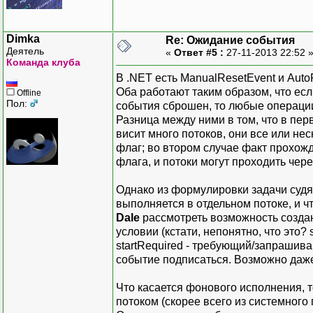
Dimka
Re: Ожидание события
Деятель
«
Ответ #5 :
27-11-2013 22:52 
Команда клуба
В .NET есть ManualResetEvent и Auto
Оба работают таким образом, что есл
Offline
Пол:
события сброшен, то любые операции
Разница между ними в том, что в пер
висит много потоков, они все или нес
флаг; во втором случае факт прохож
флага, и потоки могут проходить чер
Однако из формулировки задачи судя 
выполняется в отдельном потоке, и 
Dale
рассмотреть возможность создан
условии (кстати, непонятно, что это? 
startRequired - требующий/запрашива
событие подписаться. Возможно даже
Что касается фонового исполнения, 
потоком (скорее всего из системного 