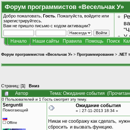
Форум программистов «Весельчак У»
Добро пожаловать,
Гость
. Пожалуйста,
войдите
или
Ре
зарегистрируйтесь
.
ва
Вам не пришло
письмо с кодом активации?
"Ч
У 
Начало
Наши сайты
Правила
Помощь
Поиск
Ка
от
зн
Форум программистов «Весельчак У»
>
Программирование
>
.NET 
Страниц: [
1
]
Вниз
Автор
Тема: Ожидание события (Прочитано
0 Пользователей и 1 Гость смотрят эту тему.
Serguntii
Ожидание события
Помогающий
«
:
27-11-2013 18:34 »
Никак не соображу как сделать, нужно
Offline
сбросить и вызвать функцию.