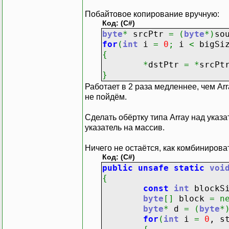
Побайтовое копирование вручную:
Код: (C#)
byte
*
srcPtr
=
(
byte
*
)
so
for
(
int
i
=
0
;
i
<
bigSi
{
*
dstPtr
=
*
srcPt
}
Работает в 2 раза медленнее, чем Arr
не пойдём.
Сделать обёртку типа Array над указа
указатель на массив.
Ничего не остаётся, как комбиниров
Код: (C#)
public
unsafe
static
voi
{
const
int
blockS
byte
[
]
block
=
n
byte
*
d
=
(
byte
*
for
(
int
i
=
0
, s