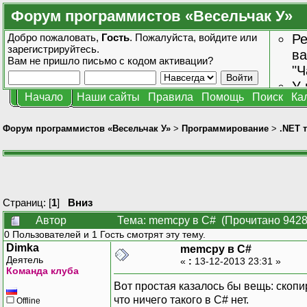
Форум программистов «Весельчак У»
Добро пожаловать,
Гость
. Пожалуйста,
войдите
или
Ре
зарегистрируйтесь
.
ва
Вам не пришло
письмо с кодом активации?
"Ч
У 
Начало
Наши сайты
Правила
Помощь
Поиск
Ка
от
зн
Форум программистов «Весельчак У»
>
Программирование
>
.NET 
Страниц: [
1
]
Вниз
Автор
Тема: memcpy в C# (Прочитано 9428
0 Пользователей и 1 Гость смотрят эту тему.
Dimka
memcpy в C#
Деятель
«
:
13-12-2013 23:31 »
Команда клуба
Вот простая казалось бы вещь: скопир
что ничего такого в C# нет.
Offline