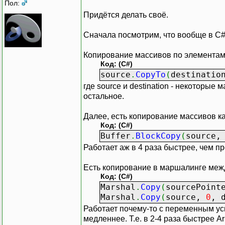
Пол:
Придётся делать своё.
Сначала посмотрим, что вообще в C#
Копирование массивов по элементам
Код: (C#)
source
.
CopyTo
(
destinati
где source и destination - некоторые
остальное.
Далее, есть копирование массивов к
Код: (C#)
Buffer
.
BlockCopy
(
source
Работает аж в 4 раза быстрее, чем п
Есть копирование в маршалинге ме
Код: (C#)
Marshal
.
Copy
(
sourcePoint
Marshal
.
Copy
(
source,
0
, 
Работает почему-то с переменным успе
медленнее. Т.е. в 2-4 раза быстрее A