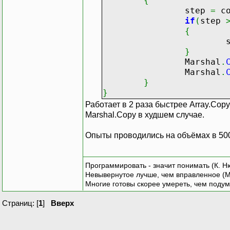
{
step
=
co
if
(
step
{
ste
}
Marshal
.
Marshal
.
}
}
Работает в 2 раза быстрее Array.Copy
Marshal.Copy в худшем случае.
Опыты проводились на объёмах в 50
Программировать - значит понимать (К. Н
Невывернутое лучше, чем вправленное (М
Многие готовы скорее умереть, чем подум
Страниц: [
1
]
Вверх