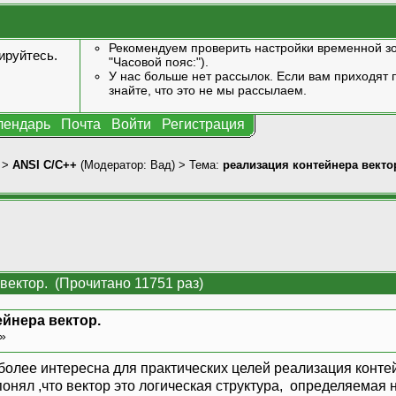
Рекомендуем проверить настройки временной зо
ируйтесь
.
"Часовой пояс:").
У нас больше нет рассылок. Если вам приходят п
знайте, что это не мы рассылаем.
лендарь
Почта
Войти
Регистрация
>
ANSI С/С++
(Модератор:
Вад
) > Тема:
реализация контейнера векто
вектор. (Прочитано 11751 раз)
ейнера вектор.
 »
 более интересна для практических целей реализация конте
понял ,что вектор это логическая структура, определяемая н