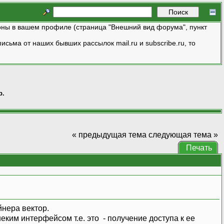
ны в вашем профиле (страница "Внешний вид форума", пункт
исьма от наших бывших рассылок mail.ru и subscribe.ru, то
р.
« предыдущая тема
следующая тема »
Печать
йнера вектор.
еким интерфейсом т.е. это - получение доступа к ее