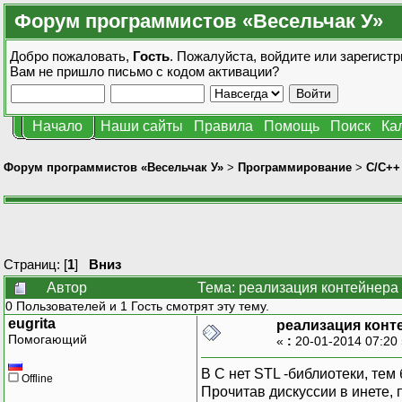
Форум программистов «Весельчак У»
Добро пожаловать,
Гость
. Пожалуйста,
войдите
или
зарегистр
Вам не пришло
письмо с кодом активации?
Начало
Наши сайты
Правила
Помощь
Поиск
Ка
Форум программистов «Весельчак У»
>
Программирование
>
C/C++
Страниц: [
1
]
Вниз
Автор
Тема: реализация контейнера 
0 Пользователей и 1 Гость смотрят эту тему.
eugrita
реализация конт
Помогающий
«
:
20-01-2014 07:20
В С нет STL -библиотеки, тем
Offline
Прочитав дискуссии в инете, 