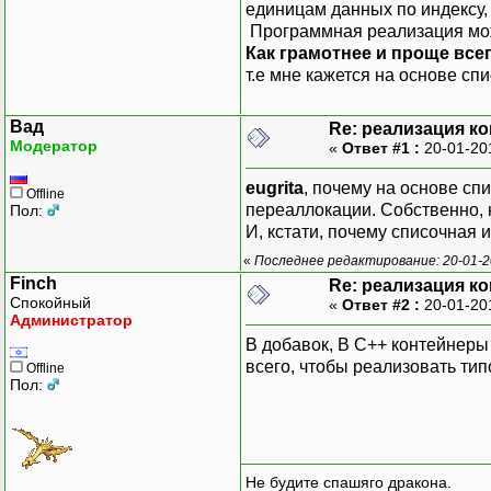
единицам данных по индексу, 
Программная реализация може
Как грамотнее и проще все
т.е мне кажется на основе спи
Вад
Re: реализация ко
Модератор
«
Ответ #1 :
20-01-20
eugrita
, почему на основе сп
Offline
переаллокации. Собственно, н
Пол:
И, кстати, почему списочная 
«
Последнее редактирование: 20-01-2
Finch
Re: реализация ко
Спокойный
«
Ответ #2 :
20-01-20
Администратор
В добавок, В С++ контейнеры 
всего, чтобы реализовать ти
Offline
Пол:
Не будите спашяго дракона.