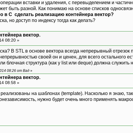
операции вставки и удаления, с перевыделением и частичной
т быть разной. Как понимаю на основе списков односвязн
го в С сделать реализацию контейнера вектор?
ска, но доступ по индексу тогда как делать?
нтейнера вектор.
14 08:20 »
иска? В STL в основе вектора всегда непрерывный отрезок 
епрерывностью своей он и ценен, для всего остального есть 
или блочная структура (как у list или deque) должна служи
014 08:26 от Вад
»
нтейнера вектор.
14 08:58 »
реализованы на шаблонах (template). Насколько я знаю, тако
понезависимость, нужно будет очень много применять макро