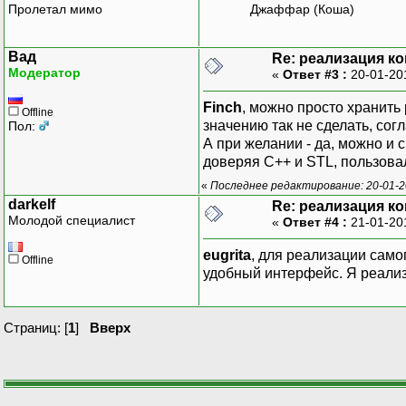
Пролетал мимо
Джаффар (Коша)
Вад
Re: реализация ко
Модератор
«
Ответ #3 :
20-01-20
Finch
, можно просто хранить 
Offline
значению так не сделать, согл
Пол:
А при желании - да, можно и 
доверяя С++ и STL, пользова
«
Последнее редактирование: 20-01-2
darkelf
Re: реализация ко
Молодой специалист
«
Ответ #4 :
21-01-20
eugrita
, для реализации само
Offline
удобный интерфейс. Я реализо
Страниц: [
1
]
Вверх