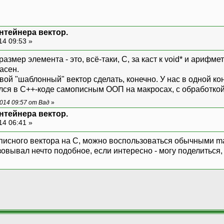
нтейнера вектор.
14 09:53 »
размер элемента - это, всё-таки, C, за каст к void* и арифме
асен.
свой "шаблонный" вектор сделать, конечно. У нас в одной ко
лся в C++-коде самописным ООП на макросах, с обработко
014 09:57 от Вад
»
нтейнера вектор.
14 06:41 »
писного вектора на C, можно воспользоваться обычными mall
вывал нечто подобное, если интересно - могу поделиться, н