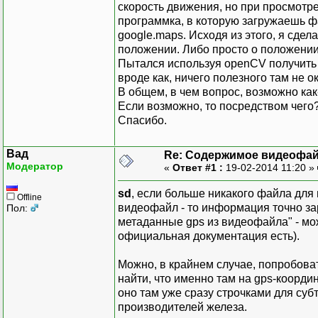
скорость движения, но при просмотре
программка, в которую загружаешь ф
google.maps. Исходя из этого, я сдел
положении. Либо просто о положении,
Пытался используя openCV получить 
вроде как, ничего полезного там не о
В общем, в чем вопрос, возможно как
Если возможно, то посредством чего
Спасибо.
Вад
Re: Содержимое видеофа
Модератор
«
Ответ #1 :
19-02-2014 11:20 »
sd
, если больше никакого файла для
Offline
видеофайл - то информация точно зар
Пол:
метаданные gps из видеофайла" - мож
официальная документация есть).
Можно, в крайнем случае, попробова
найти, что именно там на gps-коорди
оно там уже сразу строчками для субти
производителей железа.