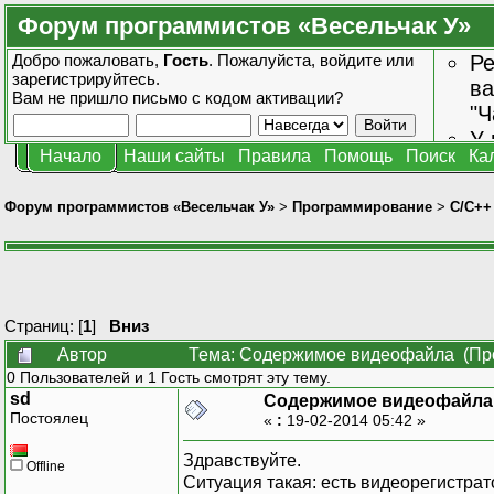
Форум программистов «Весельчак У»
Добро пожаловать,
Гость
. Пожалуйста,
войдите
или
Ре
зарегистрируйтесь
.
ва
Вам не пришло
письмо с кодом активации?
"Ч
У 
Начало
Наши сайты
Правила
Помощь
Поиск
Ка
от
зн
Форум программистов «Весельчак У»
>
Программирование
>
C/C++
Страниц: [
1
]
Вниз
Автор
Тема: Содержимое видеофайла (Про
0 Пользователей и 1 Гость смотрят эту тему.
sd
Содержимое видеофайла
Постоялец
«
:
19-02-2014 05:42 »
Здравствуйте.
Offline
Ситуация такая: есть видеорегистра