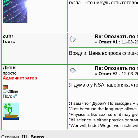
гугла. Что нибудь есть готово
zubr
Re: Опознать по г
Гость
«
Ответ #1 :
11-03-2
Врядли. Цена вопроса слишк
Джон
Re: Опознать по г
просто
«
Ответ #2 :
12-03-2
Администратор
Я думаю у NSA наверняка что
Offline
Пол:
Я вам что? Дурак? По выходным 
"Just because the language allows y
"Physics is like sex: sure, it may g
"All science is either physics or st
"Wer will, findet Wege, wer nicht wil
Страниц: [
1
]
Вверх