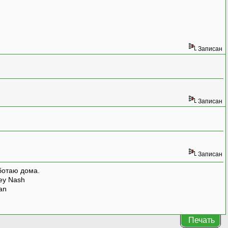
Записан
Записан
Записан
ботаю дома.
rey Nash
man
Печать