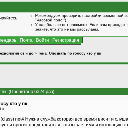
Рекомендуем проверить настройки временной зо
ируйтесь
.
"Часовой пояс:").
У нас больше нет рассылок. Если вам приходят п
знайте, что это не мы рассылаем.
лендарь
Почта
Войти
Регистрация
технология от и до
> Тема:
Опознать по голосу кто у пк
у пк (Прочитано 6324 раз)
осу кто у пк
5 »
 (class) net4 Нужна служба которая все время висит и слу
ует и просит представиться, связывает имя и интонацию го