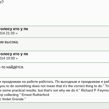
е?
олосу кто у пк
014 21:33 »
ом высока.
олосу кто у пк
014 10:00 »
-то найдётся.
и праздникам на работе работать. По выходным и праздникам я ра
ou to do something does not mean that it’s the correct thing to do." T
ive some practical results, but that's not why we do it." Richard P. Feyn
amp collecting." Ernest Rutherford
l, findet Gründe."