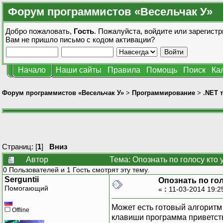
Форум программистов «Весельчак У»
Добро пожаловать,
Гость
. Пожалуйста,
войдите
или
зарегистр
Вам не пришло
письмо с кодом активации?
Начало
Наши сайты
Правила
Помощь
Поиск
Ка
Форум программистов «Весельчак У»
>
Программирование
>
.NET 
Страниц: [
1
]
Вниз
Автор
Тема: Опознать по голосу кто 
0 Пользователей и 1 Гость смотрят эту тему.
Serguntii
Опознать по гол
Помогающий
«
:
11-03-2014 19:2
Может есть готовый алгоритм
Offline
клавиши программа приветств