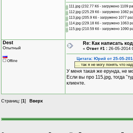
111.jpg
(232.77 Кб - загружено 1109 ра
112.jpg
(225.29 Кб - загружено 1082 ра
113.jpg
(205.9 Кб - загружено 1077 раз
114.jpg
(229.18 Кб - загружено 1063 ра
115.jpg
(210.59 Кб - загружено 1090 ра
Dest
Re: Как написать код
Опытный
«
Ответ #1 :
26-05-2014 
Цитата: Юрий от 25-05-201
Offline
.... так я не могу понять что на
У меня такая же ерунда, не мо
Если вы про 115.jpg, тогда "
клиенте.
Страниц: [
1
]
Вверх