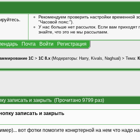
Рекомендуем проверить настройки временной зо
ируйтесь
.
"Часовой пояс:").
У нас больше нет рассылок. Если вам приходят п
знайте, что это не мы рассылаем.
лендарь
Почта
Войти
Регистрация
аммирование 1С
>
1С 8.x
(Модераторы:
Harry
,
Kivals
,
Naghual
) > Тема:
К
пку записать и закрыть (Прочитано 9799 раз)
кнопку записать и закрыть
мер)... вот фотки помогите конкртерной на нем что надо нап