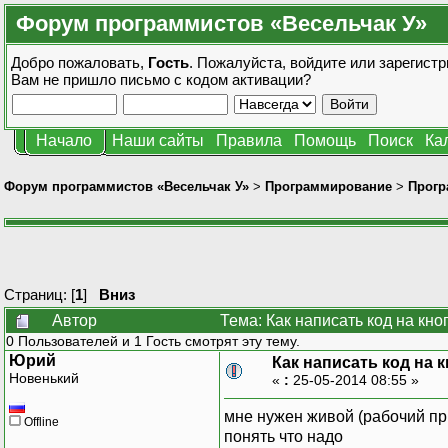
Форум программистов «Весельчак У»
Добро пожаловать,
Гость
. Пожалуйста,
войдите
или
зарегистр
Вам не пришло
письмо с кодом активации?
Начало
Наши сайты
Правила
Помощь
Поиск
Ка
Форум программистов «Весельчак У»
>
Программирование
>
Прогр
Страниц: [
1
]
Вниз
Автор
Тема: Как написать код на кно
0 Пользователей и 1 Гость смотрят эту тему.
Юрий
Как написать код на 
Новенький
«
:
25-05-2014 08:55 »
мне нужен живой (рабочий при
Offline
понять что надо