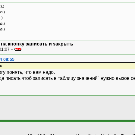
з.)
з.)
.)
з.)
з.)
 на кнопку записать и закрыть
01:07 »
4 08:55
до
гу понять, что вам надо.
туда писать чтоб записать в таблицу значений" нужно вызов