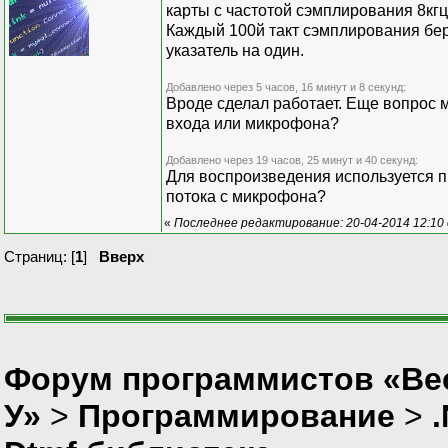
карты с частотой сэмплирования 8кгц
Каждый 100й такт сэмплирования бер
указатель на один.
Добавлено через 5 часов, 16 минут и 8 секунд:
Вроде сделал работает. Еще вопрос мо
входа или микрофона?
Добавлено через 19 часов, 25 минут и 40 секунд:
Для воспроизведения используется пр
потока с микрофона?
«
Последнее редактирование: 20-04-2014 12:10 
Страниц: [
1
]
Вверх
Форум программистов «Ве
У»
>
Программирование
>