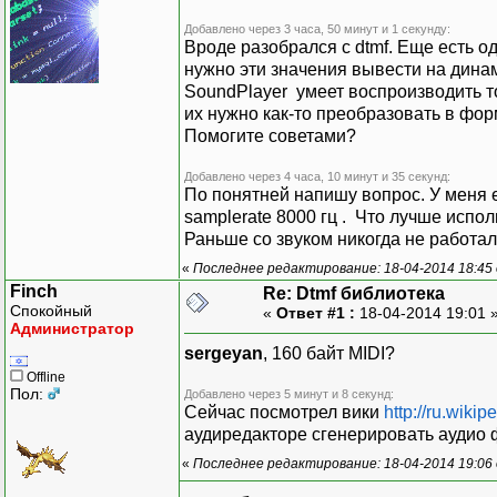
Добавлено через 3 часа, 50 минут и 1 секунду:
Вроде разобрался с dtmf. Еще есть о
нужно эти значения вывести на дина
SoundPlayer умеет воспроизводить т
их нужно как-то преобразовать в фор
Помогите советами?
Добавлено через 4 часа, 10 минут и 35 секунд:
По понятней напишу вопрос. У меня е
samplerate 8000 гц . Что лучше испол
Раньше со звуком никогда не работал
«
Последнее редактирование: 18-04-2014 18:45 
Finch
Re: Dtmf библиотека
Спокойный
«
Ответ #1 :
18-04-2014 19:01 
Администратор
sergeyan
, 160 байт MIDI?
Offline
Пол:
Добавлено через 5 минут и 8 секунд:
Сейчас посмотрел вики
http://ru.wiki
аудиредакторе сгенерировать аудио ф
«
Последнее редактирование: 18-04-2014 19:06 