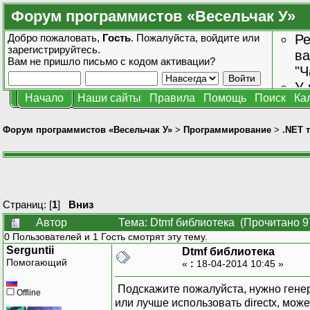
Форум программистов «Весельчак У»
Добро пожаловать,
Гость
. Пожалуйста,
войдите
или
Ре
зарегистрируйтесь
.
ва
Вам не пришло
письмо с кодом активации?
"Ч
У 
Начало
Наши сайты
Правила
Помощь
Поиск
Ка
от
зн
Форум программистов «Весельчак У»
>
Программирование
>
.NET 
Страниц: [
1
]
Вниз
Автор
Тема: Dtmf библиотека (Прочитано 9
0 Пользователей и 1 Гость смотрят эту тему.
Serguntii
Dtmf библиотека
Помогающий
«
:
18-04-2014 10:45 »
Подскажите пожалуйста, нужно генер
Offline
или лучше использовать directx, може