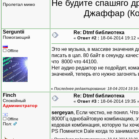
Не будите спашяго д
Пролетал мимо
Джаффар (Ко
Serguntii
Re: Dtmf библиотека
Помогающий
«
Ответ #2 :
18-04-2014 19:12 
Это не музыка, в массиве значения 
Offline
писать в цап. 80 байт в секунду. кач
что 8000 что 44100.
Нет аудио редактор не подойдет, ком
значений, теперь его нужно загонять в
«
Последнее редактирование: 18-04-2014 19:16 
Finch
Re: Dtmf библиотека
Спокойный
«
Ответ #3 :
18-04-2014 19:35 
Администратор
sergeyan
, Если честно, не понял. Чт
8000Гц однобайтовую комбинацию, это
Offline
Пол:
кодовая комбинация, которую ты хоч
PS Помнится Dale когда то занималс