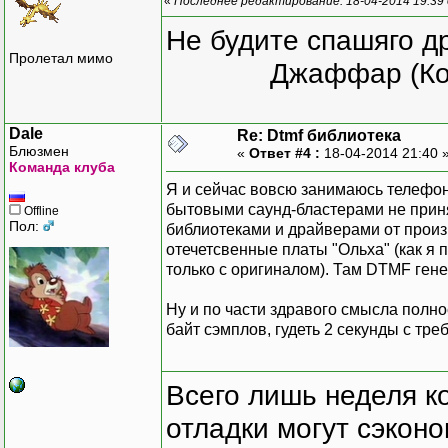
«
Последнее редактирование: 18-04-2014 19:39 
Не будите спашяго д
Пролетал мимо
Джаффар (Ко
Dale
Re: Dtmf библиотека
Блюзмен
«
Ответ #4 :
18-04-2014 21:40 
Команда клуба
Я и сейчас вовсю занимаюсь телефо
бытовыми саунд-бластерами не приня
Offline
Пол:
библиотеками и драйверами от произв
отечетсвенные платы "Ольха" (как я п
только с оригиналом). Там DTMF ген
Ну и по части здравого смысла полн
байт сэмплов, гудеть 2 секунды с т
Всего лишь неделя к
отладки могут сэкон