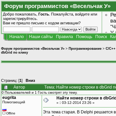
Форум программистов «Весельчак У»
Добро пожаловать,
Гость
. Пожалуйста,
войдите
или
Ре
зарегистрируйтесь
.
ва
Вам не пришло
письмо с кодом активации?
"Ч
У 
Начало
Наши сайты
Правила
Помощь
Поиск
Ка
от
зн
Форум программистов «Весельчак У»
>
Программирование
>
C/C++
dbGrid по клику
Страниц: [
1
]
Вниз
Автор
Тема: Найти номер строки в dbGrid п
0 Пользователей и 1 Гость смотрят эту тему.
eugrita
Найти номер строки в dbGrid
Помогающий
«
:
03-12-2014 23:26 »
Эта тема старая. В Delphi решается 
Offline