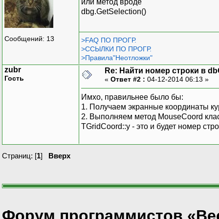
или метод вроде
dbg.GetSelection()
Сообщений: 13
>FAQ ПО ПРОГР.
>ССЫЛКИ ПО ПРОГР.
>Правила"Неотложки"
zubr
Re: Найти номер строки в db
Гость
«
Ответ #2 :
04-12-2014 06:13 »
Имхо, правильнее было бы:
1. Получаем экранные координаты ку
2. Выполняем метод MouseCoord клас
TGridCoord::y - это и будет номер стро
Страниц: [
1
]
Вверх
Форум программистов «Ве