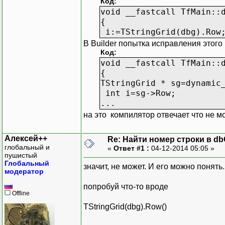
Код:
void __fastcall TfMain::
{
i:=TStringGrid(dbg).Row
В Builder попытка исправления этого
Код:
void __fastcall TfMain::
{
TStringGrid * sg=dynamic
int i=sg->Row;
...
на это компилятор отвечает что не мо
Алексей++
Re: Найти номер строки в db
глобальный и
«
Ответ #1 :
04-12-2014 05:05 »
пушистый
Глобальный
значит, не может. И его можно понять.
модератор
попробуй что-то вроде
Offline
TStringGrid(dbg).Row()