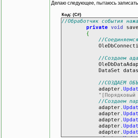
Делаю следующее, пытаюсь записать из
Код: (C#)
//Обработчик события наж
private
void
save
{
//Соединяемс
OleDbConnection 
//Создаем ад
OleDbDataAdapter
DataSet datas
//СОЗДАЕМ ОБ
adapter
.
Upda
"[Порядковый
//Создаем па
adapter
.
Upda
adapter
.
Upda
adapter
.
Upda
adapter
.
Upda
adapter
.
Upda