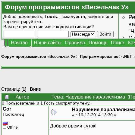
Форум программистов «Весельчак У»
Добро пожаловать,
Гость
. Пожалуйста,
войдите
или
Ре
зарегистрируйтесь
.
ва
Вам не пришло
письмо с кодом активации?
"Ч
У 
Начало
Наши сайты
Правила
Помощь
Поиск
Ка
от
зн
Форум программистов «Весельчак У»
>
Программирование
>
.NET 
Страниц: [
1
]
Вниз
Автор
Тема: Нарушение параллелизма (Пр
0 Пользователей и 1 Гость смотрят эту тему.
Gor
Нарушение параллелизм
Постоялец
«
:
16-12-2014 13:30 »
Доброе время суток!
Offline