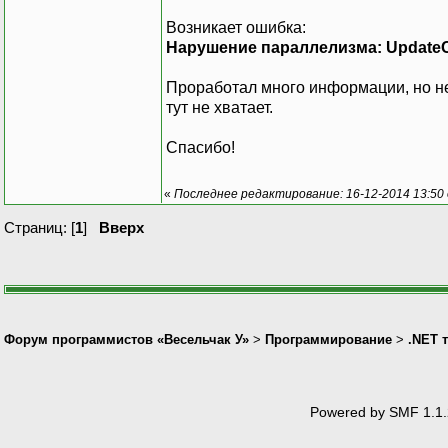
adapter
.
Upda
adapter
.
Upda
Возникает ошибка:
adapter
.
Upda
Нарушение параллелизма: UpdateC
adapter
.
Upda
//Указываем 
Проработал много информации, но не п
adapter
.
Upda
тут не хватает.
Спасибо!
//СОЗДАЕМ ОБ
adapter
.
Inse
«
Последнее редактирование: 16-12-2014 13:50
"[Порядковый
//Создаем па
Страниц: [
1
]
Вверх
adapter
.
Inse
adapter
.
Inse
adapter
.
Inse
adapter
.
Inse
adapter
.
Inse
adapter
.
Inse
Форум программистов «Весельчак У»
>
Программирование
>
.NET 
adapter
.
Inse
adapter
.
Inse
//Указываем 
Powered by SMF 1.1.
adapter
.
Inse