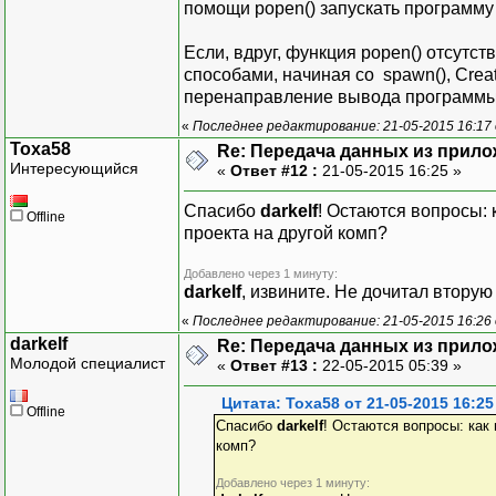
помощи popen() запускать программу l
Если, вдруг, функция popen() отсутст
способами, начиная со spawn(), Creat
перенаправление вывода программы в
«
Последнее редактирование: 21-05-2015 16:17 о
Toxa58
Re: Передача данных из прил
Интересующийся
«
Ответ #12 :
21-05-2015 16:25 »
Спасибо
darkelf
! Остаются вопросы: 
Offline
проекта на другой комп?
Добавлено через 1 минуту:
darkelf
, извините. Не дочитал вторую
«
Последнее редактирование: 21-05-2015 16:26
darkelf
Re: Передача данных из прил
Молодой специалист
«
Ответ #13 :
22-05-2015 05:39 »
Цитата: Toxa58 от 21-05-2015 16:25
Offline
Спасибо
darkelf
! Остаются вопросы: как 
комп?
Добавлено через 1 минуту: