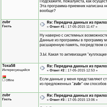
Подскажите, пожалуйста, как осущес
Эта программа-приемник написана не 
вообще?
zubr
Re: Передача данных из прил
Гость
«
Ответ #1 :
17-05-2015 11:47 »
Ну наверно с системных возможностей
Данные из программы в программу мо
расшаренную память, посредством с
З.Ы. Какая то активизация "куллхацк
Toxa58
Re: Передача данных из прил
Интересующийся
«
Ответ #2 :
17-05-2015 12:53 »
Если данные у меня представляют стр
Offline
из предложенных "
zub
r"-ом способо
zubr
Re: Передача данных из прил
Гость
«
Ответ #3 :
17-05-2015 13:06 »