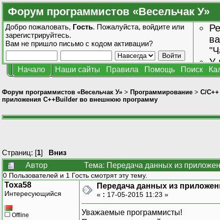
Форум программистов «Весельчак У»
Добро пожаловать,
Гость
. Пожалуйста,
войдите
или
Ре
зарегистрируйтесь
.
ва
Вам не пришло
письмо с кодом активации?
"Ч
У 
Начало
Наши сайты
Правила
Помощь
Поиск
Ка
от
зн
Форум программистов «Весельчак У»
>
Программирование
>
C/C++
приложения C++Builder во внешнюю программу
Страниц: [
1
]
Вниз
Автор
Тема: Передача данных из приложен
0 Пользователей и 1 Гость смотрят эту тему.
Toxa58
Передача данных из приложен
Интересующийся
«
:
17-05-2015 11:23 »
Уважаемые программисты!
Offline