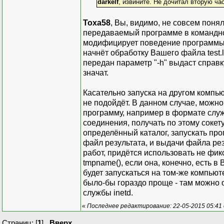
darkelf
, извините. Не дочитал вторую ча
Toxa58
, Вы, видимо, не совсем понял
передаваемый программе в командной
модифицирует поведение программы. Н
начнёт обработку Вашего файла test.l
передан параметр "-h" выдаст справк
значат.
Касательно запуска на другом компью
не подойдёт. В данном случае, можно
программу, например в формате служ
соединения, получать по этому сокету
определённый каталог, запускать пр
файл результата, и выдачи файла рез
работ, придётся использовать не фи
tmpname(), если она, конечно, есть в
будет запускаться на том-же компьюте
было-бы гораздо проще - там можно 
службы inetd.
«
Последнее редактирование: 22-05-2015 05:41 о
Страниц: [
1
]
Вверх