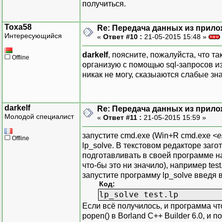
получиться.
Toxa58
Re: Передача данных из прил
Интересующийся
«
Ответ #10 :
21-05-2015 15:48 »
darkelf
, поясните, пожалуйста, что т
Offline
организую с помощью sql-запросов и
никак не могу, сказыаются слабые з
darkelf
Re: Передача данных из прил
Молодой специалист
«
Ответ #11 :
21-05-2015 15:59 »
запустите cmd.exe (Win+R cmd.exe
<e
Offline
lp_solve. В текстовом редакторе заго
подготавливать в своей программе на 
что-бы это ни значило), например test
запустите программу lp_solve введя в
Код:
lp_solve test.lp
Если всё получилось, и программа чт
popen() в Borland C++ Builder 6.0, и