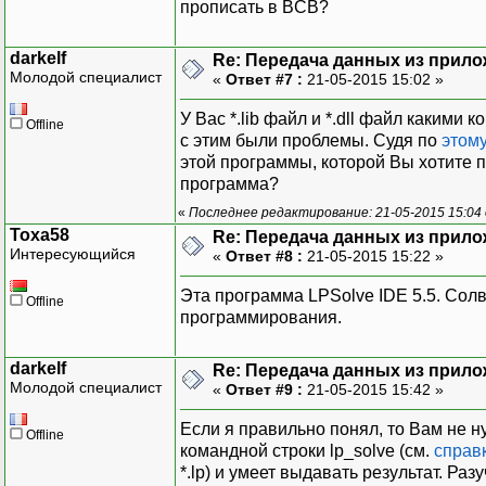
прописать в BCB?
darkelf
Re: Передача данных из прил
Молодой специалист
«
Ответ #7 :
21-05-2015 15:02 »
У Вас *.lib файл и *.dll файл какими
Offline
с этим были проблемы. Судя по
этом
этой программы, которой Вы хотите пе
программа?
«
Последнее редактирование: 21-05-2015 15:04 о
Toxa58
Re: Передача данных из прил
Интересующийся
«
Ответ #8 :
21-05-2015 15:22 »
Эта программа LPSolve IDE 5.5. Сол
Offline
программирования.
darkelf
Re: Передача данных из прил
Молодой специалист
«
Ответ #9 :
21-05-2015 15:42 »
Если я правильно понял, то Вам не ну
Offline
командной строки lp_solve (см.
справ
*.lp) и умеет выдавать результат. Р