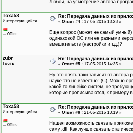
Любой, на усмотрение автора прогр
Toxa58
Re: Передача данных из прил
Интересующийся
«
Ответ #4 :
17-05-2015 13:28 »
Еще вопрос (может не самый умный) о
Offline
одинаковой ОС или ее разными верси
вмешательств (настройки и т.д.)?
zubr
Re: Передача данных из прил
Гость
«
Ответ #5 :
17-05-2015 14:35 »
Ну это опять таки зависит от автора р
науке это не известно" (C). Можно 
какой то линейке систем, не требующ
которые прописываются, к примеру в
Toxa58
Re: Передача данных из прил
Интересующийся
«
Ответ #6 :
21-05-2015 13:19 »
Нашел возможность связать приложени
Offline
саму .dll. Как лучше связать статиче